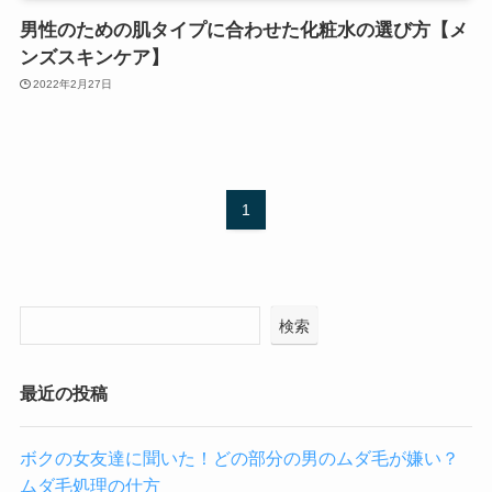
男性のための肌タイプに合わせた化粧水の選び方【メ
ンズスキンケア】
2022年2月27日
1
検索
最近の投稿
ボクの女友達に聞いた！どの部分の男のムダ毛が嫌い？
ムダ毛処理の仕方