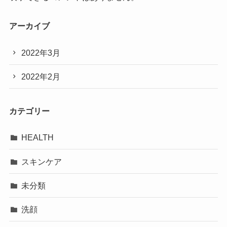
アーカイブ
2022年3月
2022年2月
カテゴリー
HEALTH
スキンケア
未分類
洗顔