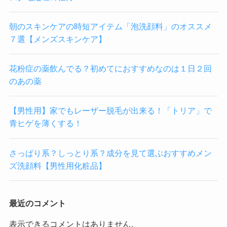
朝のスキンケアの時短アイテム「泡洗顔料」のオススメ
７選【メンズスキンケア】
花粉症の薬飲んでる？初めてにおすすめなのは１日２回
のあの薬
【男性用】家でもレーザー脱毛が出来る！「トリア」で
青ヒゲを薄くする！
さっぱり系？しっとり系？成分を見て選ぶおすすめメン
ズ洗顔料【男性用化粧品】
最近のコメント
表示できるコメントはありません。