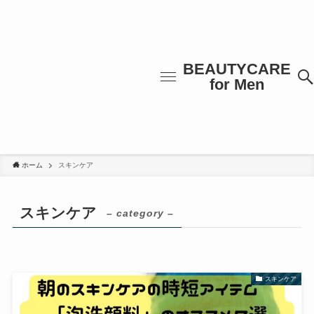
BEAUTYCARE
for Men
ホーム
スキンケア
スキンケア
– category –
スキンケア