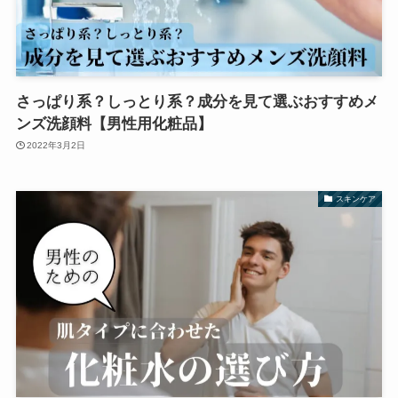
さっぱり系？しっとり系？成分を見て選ぶおすすめメ
ンズ洗顔料【男性用化粧品】
2022年3月2日
スキンケア