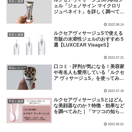
美容と健康
ェル「ジェノサイン マイクロリ
ジュベネイト」を詳しく調べてみ
た【美顔器】
2022.08.14
ルクセアヴィサージュSで使える
美容と健康
市販の水溶性ジェルのおすすめ５
選【LUXCEAR VisageS】
2022.07.31
口コミ・評判が気になる！美容家
商品レビュー
や有名人も愛用している「ルクセ
ア ヴィサージュS」を使ってみま
した【レビュー】
2022.07.16
ルクセアヴィサージュSとはどん
美容と健康
な美顔器なのか？特徴・効果など
を調べてみた｜「マツコの知らな
い世界」で紹介
2022.05.01