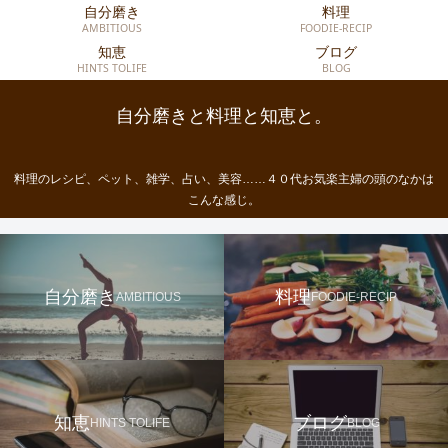
自分磨き
料理
AMBITIOUS
FOODIE-RECIP
知恵
ブログ
HINTS TOLIFE
BLOG
自分磨きと料理と知恵と。
料理のレシピ、ペット、雑学、占い、美容……４０代お気楽主婦の頭のなかは
こんな感じ。
自分磨き
料理
AMBITIOUS
FOODIE-RECIP
知恵
ブログ
HINTS TOLIFE
BLOG