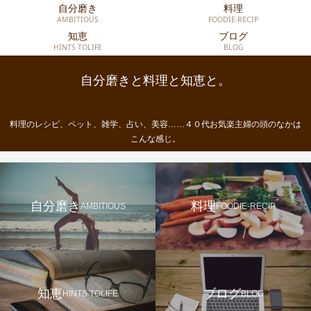
自分磨き
料理
AMBITIOUS
FOODIE-RECIP
知恵
ブログ
HINTS TOLIFE
BLOG
自分磨きと料理と知恵と。
料理のレシピ、ペット、雑学、占い、美容……４０代お気楽主婦の頭のなかは
こんな感じ。
自分磨き
料理
AMBITIOUS
FOODIE-RECIP
知恵
ブログ
HINTS TOLIFE
BLOG