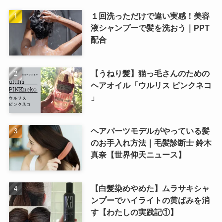
１回洗っただけで違い実感！美容
液シャンプーで髪を洗おう｜PPT
配合
【うねり髪】猫っ毛さんのための
ヘアオイル「ウルリス ピンクネコ
」
ヘアパーツモデルがやっている髪
のお手入れ方法｜毛髪診断士 鈴木
真奈【世界仰天ニュース】
【白髪染めやめた】ムラサキシャ
ンプーでハイライトの黄ばみを消
す【わたしの実践記①】