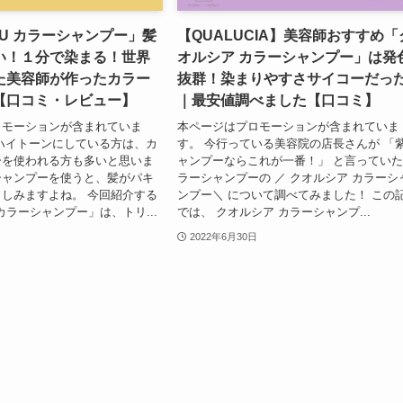
KU カラーシャンプー」髪
【QUALUCIA】美容師おすすめ「
い！１分で染まる！世界
オルシア カラーシャンプー」は発
た美容師が作ったカラー
抜群！染まりやすさサイコーだっ
【口コミ・レビュー】
｜最安値調べました【口コミ】
ロモーションが含まれていま
本ページはプロモーションが含まれていま
ハイトーンにしている方は、カ
す。 今行っている美容院の店長さんが 「
ーを使われる方も多いと思いま
ャンプーならこれが一番！」 と言ってい
シャンプーを使うと、髪がパキ
ラーシャンプーの ／ クオルシア カラーシ
しみますよね。 今回紹介する
ンプー＼ について調べてみました！ この
 カラーシャンプー」は、トリ...
では、 クオルシア カラーシャンプ...
2022年6月30日