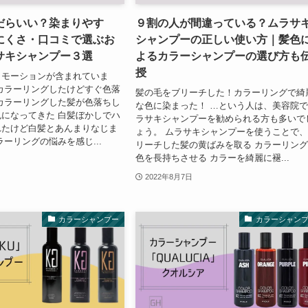
だらいい？染まりやす
９割の人が間違っている？ムラサ
にくさ・口コミで選ぶお
シャンプーの正しい使い方｜髪色
サキシャンプー３選
よるカラーシャンプーの選び方も
授
ロモーションが含まれていま
カラーリングしたけどすぐ色落
髪の毛をブリーチした！カラーリングで綺
カラーリングした髪が色落ちし
な色に染まった！ …という人は、美容院
になってきた 白髪ぼかしでハ
ラサキシャンプーを勧められる方も多いで
れたけど白髪とあんまりなじま
ょう。 ムラサキシャンプーを使うことで、
ラーリングの悩みを感じ...
リーチした髪の黄ばみを取る カラーリン
色を長持ちさせる カラーを綺麗に褪...
2022年8月7日
カラーシャンプー
カラーシャン