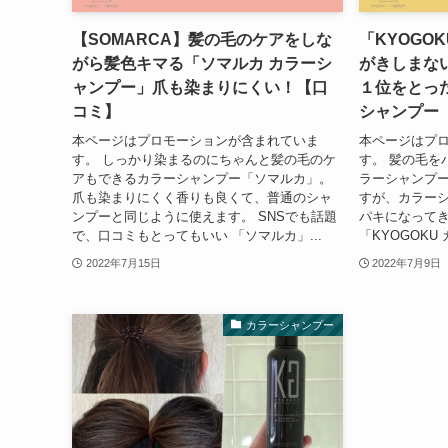
【SOMARCA】髪の毛のケアをしな
「KYOGO
がら髪色キマる「ソマルカ カラーシ
がきしまな
ャンプー」爪も染まりにくい！【口
１位をとっ
コミ】
シャンプー
本ページはプロモーションが含まれていま
本ページはプ
す。 しっかり染まるのにちゃんと髪の毛のケ
す。 髪の毛を
アもできるカラーシャンプー「ソマルカ」。
ラーシャンプ
爪も染まりにくく香りも良くて、普通のシャ
すが、カラー
ンプーと同じように使えます。 SNSでも話題
パキになってき
で、口コミもとってもいい 「ソマルカ」...
「KYOGOKU
2022年7月15日
2022年7月9日
カラーシャンプー