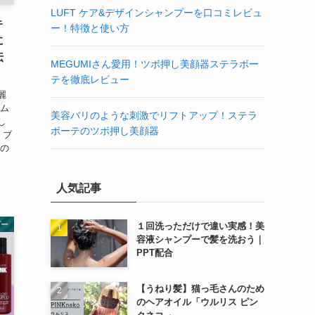
LUFT ケア&デザインシャンプーを口コミレビュ
キ
ー！特徴と使い方
に
伝
MEGUMIさん愛用！ツボ押し美顔器ステラボー
テを徹底レビュー
麗
でム
美容バリのような刺激でリフトアップ！ステラ
し
ボーテのツボ押し美顔器
 ブ
グの
人気記事
プー
１回洗っただけで違い実感！美
容液シャンプーで髪を洗おう｜
PPT配合
【うねり髪】猫っ毛さんのため
のヘアオイル「ウルリス ピン