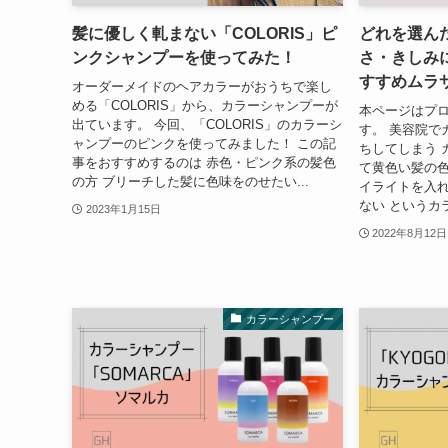
髪に優しく軋まない「COLORIS」ピ
どれを選ん
ンクシャンプーを使ってみた！
さ・きしみ
すすめムラ
オーダーメイドのヘアカラーがおうちで楽し
める「COLORIS」から、カラーシャンプーが
本ページはプ
出ています。 今回、「COLORIS」のカラーシ
す。 美容院で
ャンプーのピンクを使ってみました！ この記
ちしてしまう 
事をおすすめするのは 赤色・ピンク系の髪色
て黄色い髪の色
の方 ブリーチした髪に色味をのせたい...
イライトを入
ない というカ
2023年1月15日
2022年8月12日
カラーシャンプー