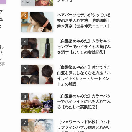
クネコ 」
ク
ヘアパーツモデルがやっている
色
髪のお手入れ方法｜毛髪診断士
た
鈴木真奈【世界仰天ニュース】
【白髪染めやめた】ムラサキシ
ャンプーでハイライトの黄ばみ
紫シ
を消す【わたしの実践記①】
たカ
ャ
記事
【白髪染めやめた】伸びてきた
白髪を気にしなくなる方法「ハ
イライト×カラートリートメン
ト」の解説
【白髪染めやめた】カラーバタ
ーでハイライトに色を入れてみ
る【わたしの実践記②】
【シャワーヘッド比較】ウルト
ラファインバブル結局どれがい