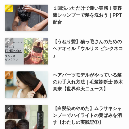
１回洗っただけで違い実感！美容
液シャンプーで髪を洗おう｜PPT
配合
【うねり髪】猫っ毛さんのための
ヘアオイル「ウルリス ピンクネコ
」
ヘアパーツモデルがやっている髪
のお手入れ方法｜毛髪診断士 鈴木
真奈【世界仰天ニュース】
【白髪染めやめた】ムラサキシャ
ンプーでハイライトの黄ばみを消
す【わたしの実践記①】