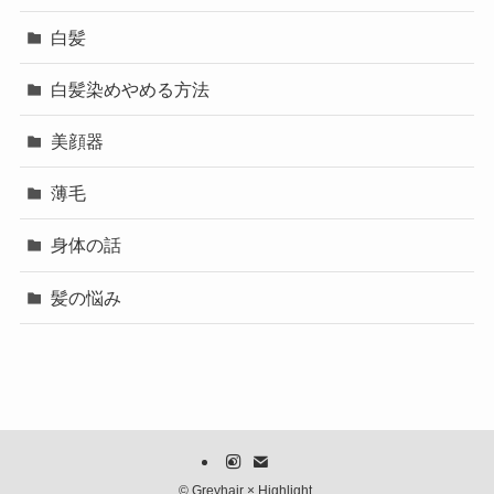
白髪
白髪染めやめる方法
美顔器
薄毛
身体の話
髪の悩み
©
Greyhair × Highlight.