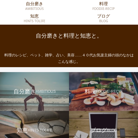
自分磨き
料理
AMBITIOUS
FOODIE-RECIP
知恵
ブログ
HINTS TOLIFE
BLOG
自分磨きと料理と知恵と。
料理のレシピ、ペット、雑学、占い、美容……４０代お気楽主婦の頭のなかは
こんな感じ。
自分磨き
料理
AMBITIOUS
FOODIE-RECIP
知恵
ブログ
HINTS TOLIFE
BLOG