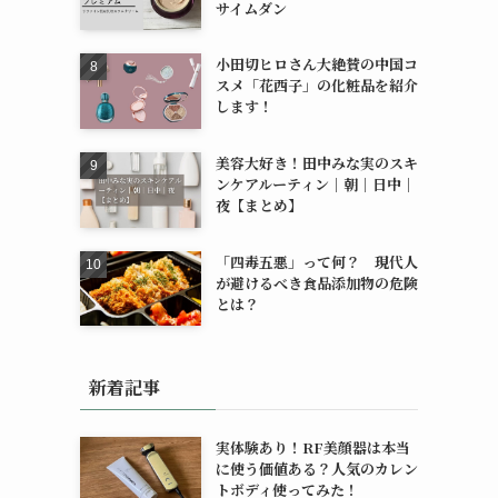
サイムダン
小田切ヒロさん大絶賛の中国コ
スメ「花西子」の化粧品を紹介
します！
美容大好き！田中みな実のスキ
ンケアルーティン｜朝｜日中｜
夜【まとめ】
「四毒五悪」って何？ 現代人
が避けるべき食品添加物の危険
とは？
新着記事
実体験あり！RF美顔器は本当
に使う価値ある？人気のカレン
トボディ使ってみた！