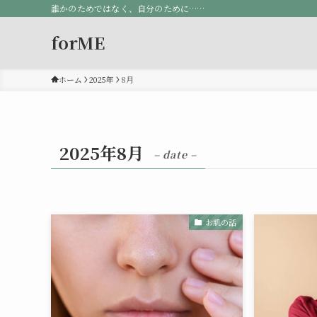
誰かのためではなく、自分のために……
forME
ホーム
2025年
8月
2025年8月
– date –
お肌の話