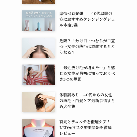
摩擦ゼロ発想！ 40代以降の
方におすすめクレンジングジェ
ル本命3選
危険？！分け目・つむじが目立
つ…女性の薄毛は放置するとど
うなる？
「最近抜け毛が増えた…」と感
じた女性が最初に知っておくべ
き5つの原因
体験談あり！40代からの女性
の薄毛・白髪ケア最新事情まと
め大全集
首元とデコルテを徹底ケア！
LED光マスク型美顔器を徹底
レビュー