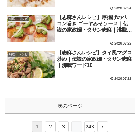
2026.07.24
【志麻さんレシピ】厚揚げのベー
料理・レシピ
コン巻き ゴーヤみそソース｜伝
説の家政婦・タサン志麻｜沸騰ワ
ード10
2026.07.22
【志麻さんレシピ】タイ風マグロ
料理・レシピ
炒め｜伝説の家政婦・タサン志麻
｜沸騰ワード10
2026.07.22
次のページ
次
1
2
3
…
243
へ