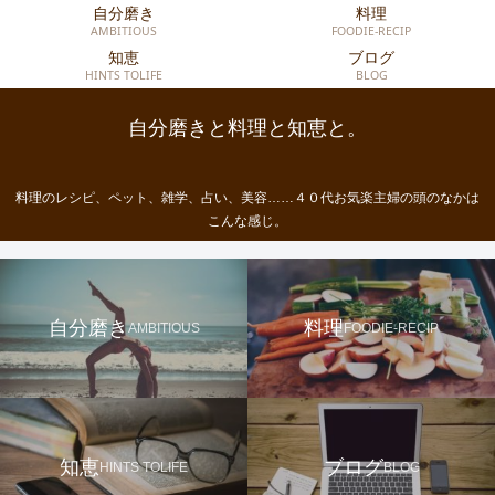
自分磨き
料理
AMBITIOUS
FOODIE-RECIP
知恵
ブログ
HINTS TOLIFE
BLOG
自分磨きと料理と知恵と。
料理のレシピ、ペット、雑学、占い、美容……４０代お気楽主婦の頭のなかは
こんな感じ。
自分磨き
料理
AMBITIOUS
FOODIE-RECIP
知恵
ブログ
HINTS TOLIFE
BLOG