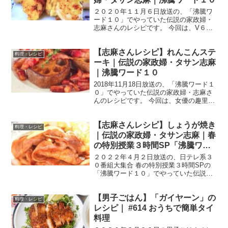
２０２０年１１月６日放送の、「沸騰ワ
ード１０」でやっていた伝説の家政婦・
志麻さんのレシピです。 今回は、V６の
井ノ原快彦さんを迎えて、秋の旬食材を
ふんだんに使って衝撃のレシピを教えて
【志麻さんレシピ】れんこんステ
くれました。 では、早速作り方です。 里
料理・レシピ
芋とホタテのマカロ...
ーキ｜伝説の家政婦・タサン志麻
｜沸騰ワード１０
2018年11月18日放送の、「沸騰ワード１
０」でやっていた伝説の家政婦・志麻さ
んのレシピです。 今回は、女優の趣里さ
ん、前田敦子さん、ココリコの遠藤章造
さんを迎えて、「秋食材たっぷり！志麻
【志麻さんレシピ】しょうが焼き
さんの満腹フルコース」をテーマに志麻
料理・レシピ
さんが料理を作...
｜伝説の家政婦・タサン志麻｜春
の特別授業３時間SP「沸騰ワー
ド１０」
２０２２年４月２日放送の、日テレ系３
０番組大集合 春の特別授業３時間SPの
「沸騰ワード１０」でやっていた伝説の
家政婦・志麻さんのレシピです。 今回
は、志麻さんが「今夜マネできる おうち
【男子ごはん】「ガイヤーン」の
ご飯」を作ってくれました！ では、早速
料理・レシピ
作り方です。 志麻...
レシピ｜ #614 おうちで簡単タイ
料理