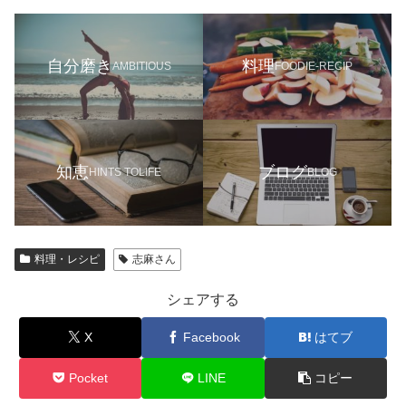
自分磨き
料理
AMBITIOUS
FOODIE-RECIP
知恵
ブログ
HINTS TOLIFE
BLOG
料理・レシピ
志麻さん
シェアする
X
Facebook
はてブ
Pocket
LINE
コピー