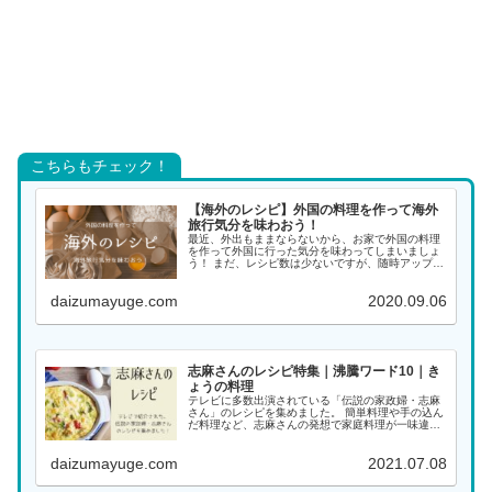
こちらもチェック！
【海外のレシピ】外国の料理を作って海外
旅行気分を味わおう！
最近、外出もままならないから、お家で外国の料理
を作って外国に行った気分を味わってしまいましょ
う！ まだ、レシピ数は少ないですが、随時アップし
ていく予定ですので、また覗きに来てください。 ア
ジアの料理 インド料理 インドネシア料理 韓国料理
daizumayuge.com
2020.09.06
...
志麻さんのレシピ特集｜沸騰ワード10｜き
ょうの料理
テレビに多数出演されている「伝説の家政婦・志麻
さん」のレシピを集めました。 簡単料理や手の込ん
だ料理など、志麻さんの発想で家庭料理が一味違っ
た料理になります。大好きな志麻さんの料理をぜひ
作ってみてください！ 料理名がわかる場合は、こち
daizumayuge.com
2021.07.08
らから...