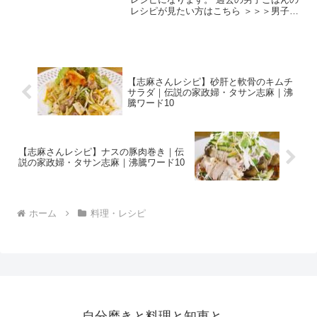
レシピが見たい方はこちら ＞＞＞男子ご
はん【まとめ】バックナンバー 鶏団子と
揚げ餅のかけそば （出典：） 材料 そば
（乾麺） ２００g 鶏ひき肉 ２００g
塩 小さじ...
【志麻さんレシピ】砂肝と軟骨のキムチ
サラダ｜伝説の家政婦・タサン志麻｜沸
騰ワード10
【志麻さんレシピ】ナスの豚肉巻き｜伝
説の家政婦・タサン志麻｜沸騰ワード10
ホーム
料理・レシピ
自分磨きと料理と知恵と。