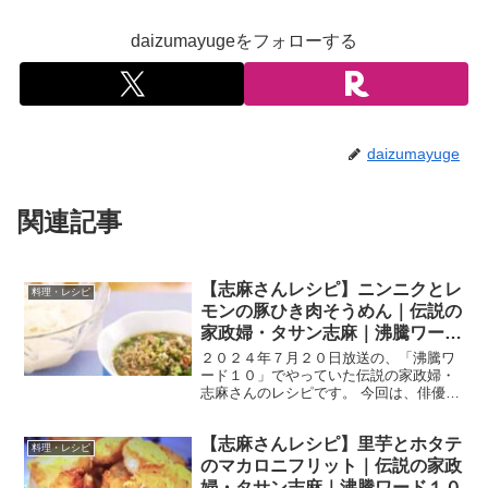
daizumayugeをフォローする
daizumayuge
関連記事
【志麻さんレシピ】ニンニクとレ
料理・レシピ
モンの豚ひき肉そうめん｜伝説の
家政婦・タサン志麻｜沸騰ワード
10
２０２４年７月２０日放送の、「沸騰ワ
ード１０」でやっていた伝説の家政婦・
志麻さんのレシピです。 今回は、俳優の
清野菜名さん、真壁刀義さん、なすなか
にしのお二人、日テレアナウンサー岩田
【志麻さんレシピ】里芋とホタテ
絵里奈さん迎えて、「猛暑を乗り切る！
料理・レシピ
最強レシピ 真夏のスタ...
のマカロニフリット｜伝説の家政
婦・タサン志麻｜沸騰ワード１０