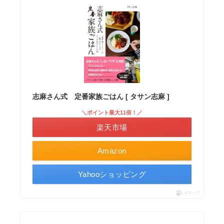
志麻さん式 定番家族ごはん [ タサン志麻 ]
＼ポイント最大11倍！／
楽天市場
Amazon
Yahooショッピング
ポチップ