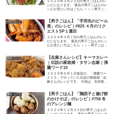
２０２０年３月２２日の男子ごはんのレ
シピになります。 過去の男子ごはんのレ
シピが見たい方はこちら ＞＞＞男子ごは
ん【まとめ】バックナンバー ガイヤーン
ガイヤーンはタイ東北部・イサーン地方
【男子ごはん】「手羽先のビール
が誇る甘辛いタレに漬けた鶏肉を炭火焼
料理・レシピ
にした伝統料理で...
煮」のレシピ｜#825 ４月のリク
エストSP１週目
２０２４年４月７日の男子ごはんのレシ
ピになります。 過去の男子ごはんのレシ
ピが見たい方はこちら ＞＞＞男子ごはん
【まとめ】バックナンバー 手羽先のビー
ル煮 （出典：） 材料 手羽先 １０本 に
【志麻さんレシピ】キーマカレー
んにく １片 ビール １缶（３５０cc）
料理・レシピ
しょう...
｜伝説の家政婦・タサン志麻｜沸
騰ワード10
２０２６年５月１日放送の、「沸騰ワー
ド１０」でやっていた伝説の家政婦・志
麻さんのレシピです。 今回は、矢田亜希
子さん、野呂佳代さん、大西流星さん
（なにわ男子）、翔猿関を迎えて、コス
【男子ごはん】「鶏団子と揚げ餅
トコで買った食材で作る「GWパーティ
料理・レシピ
ーフルコース」です。 で...
のかけそば」のレシピ｜#758 冬
のアレンジ麺
２０２２年１２月２５日の男子ごはんの
レシピになります。 過去の男子ごはんの