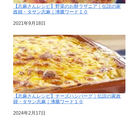
【志麻さんレシピ】野菜のお餅ラザニア｜伝説の家
政婦・タサン志麻｜沸騰ワード１０
日付
2021年9月18日
【志麻さんレシピ】チーズハンバーグ｜伝説の家政
婦・タサン志麻｜沸騰ワード１０
日付
2024年2月17日