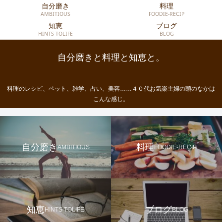
自分磨き
料理
AMBITIOUS
FOODIE-RECIP
知恵
ブログ
HINTS TOLIFE
BLOG
自分磨きと料理と知恵と。
料理のレシピ、ペット、雑学、占い、美容……４０代お気楽主婦の頭のなかは
こんな感じ。
自分磨き
料理
AMBITIOUS
FOODIE-RECIP
知恵
ブログ
HINTS TOLIFE
BLOG