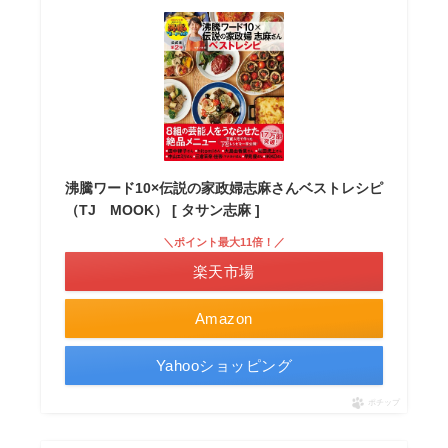
沸騰ワード10×伝説の家政婦志麻さんベストレシピ
（TJ MOOK） [ タサン志麻 ]
＼ポイント最大11倍！／
楽天市場
Amazon
Yahooショッピング
ポチップ