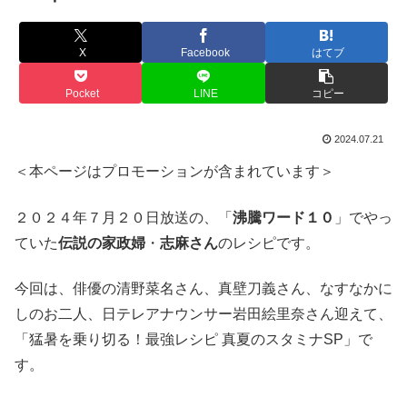
X
Facebook
はてブ
Pocket
LINE
コピー
2024.07.21
＜本ページはプロモーションが含まれています＞
２０２４年７月２０日放送の、「
沸騰ワード１０
」でやっ
ていた
伝説の家政婦
・
志麻さん
のレシピです。
今回は、俳優の清野菜名さん、真壁刀義さん、なすなかに
しのお二人、日テレアナウンサー岩田絵里奈さん迎えて、
「猛暑を乗り切る！最強レシピ 真夏のスタミナSP」で
す。