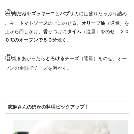
④
肉だね
を
ズッキーニ
と
パプリカ
に山盛りたっぷり詰め
こみ、
トマトソース
の上にのせる。
オリーブ油
（適量）を
上から回しかけ、香りづけに
タイム
（適量）をのせ、
２０
０℃のオーブンで５０分
焼く。
⑤
焼きあがったら
とろけるチーズ
（適量）をのせ、オー
ブンの余熱でチーズを溶かす。
志麻さんのほかの料理ピックアップ！