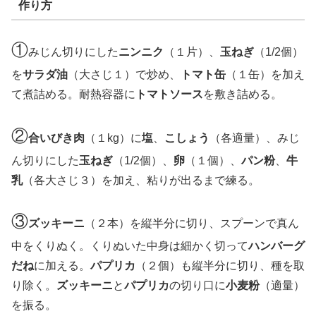
作り方
①
みじん切りにした
ニンニク
（１片）、
玉ねぎ
（1/2個）
を
サラダ油
（大さじ１）で炒め、
トマト缶
（１缶）を加え
て煮詰める。耐熱容器に
トマトソース
を敷き詰める。
②
合いびき肉
（１kg）に
塩
、
こしょう
（各適量）、みじ
ん切りにした
玉ねぎ
（1/2個）、
卵
（１個）、
パン粉
、
牛
乳
（各大さじ３）を加え、粘りが出るまで練る。
③
ズッキーニ
（２本）を縦半分に切り、スプーンで真ん
中をくりぬく。くりぬいた中身は細かく切って
ハンバーグ
だね
に加える。
パプリカ
（２個）も縦半分に切り、種を取
り除く。
ズッキーニ
と
パプリカ
の切り口に
小麦粉
（適量）
を振る。