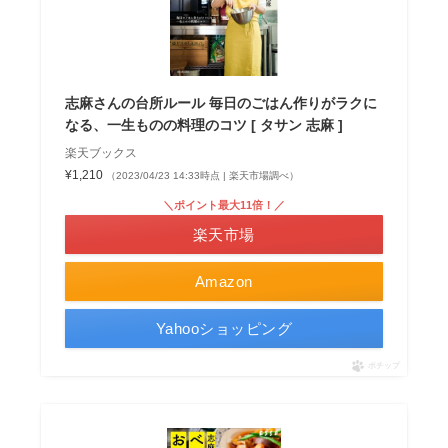
志麻さんの台所ルール 毎日のごはん作りがラクに
なる、一生ものの料理のコツ [ タサン 志麻 ]
楽天ブックス
¥1,210
（2023/04/23 14:33時点 | 楽天市場調べ）
＼ポイント最大11倍！／
楽天市場
Amazon
Yahooショッピング
ポチップ