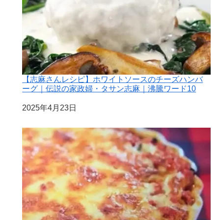
【志麻さんレシピ】ホワイトソースのチーズハンバ
ーグ｜伝説の家政婦・タサン志麻｜沸騰ワード10
日付
2025年4月23日