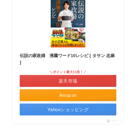
伝説の家政婦 沸騰ワード10レシピ [ タサン 志麻
]
＼ポイント最大11倍！／
楽天市場
Amazon
Yahooショッピング
ポチップ