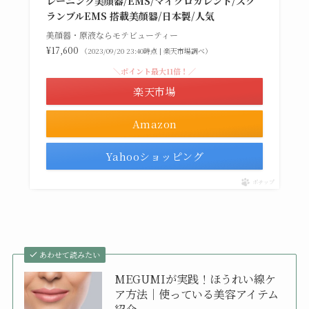
レーニング美顔器/EMS/マイクロカレント/スク
ランブルEMS 搭載美顔器/日本製/人気
美顔器・原液ならモテビューティー
¥17,600
（2023/09/20 23:40時点 | 楽天市場調べ）
＼ポイント最大11倍！／
楽天市場
Amazon
Yahooショッピング
ポチップ
あわせて読みたい
MEGUMIが実践！ほうれい線ケ
ア方法｜使っている美容アイテム
紹介