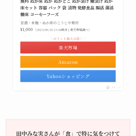
無料 ぬか床 ぬか ぬかどこ ぬか漬け 糠漬け ぬか
床セット 容器 パック 袋 漬物 発酵食品 腸活 菌活
糠床 コーセーフーズ
甘酒・米麹・ぬか床のこうじや里村
¥1,000
（2023/09/20 23:16時点 | 楽天市場調べ）
＼ポイント最大11倍！／
楽天市場
Amazon
Yahooショッピング
ポチップ
田中みな実さんが「食」で特に気をつけて