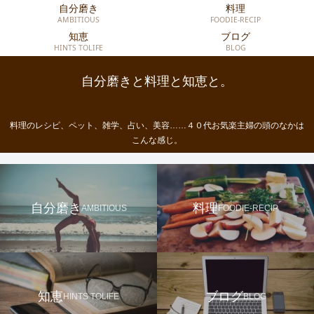
自分磨き
料理
AMBITIOUS
FOODIE-RECIP
知恵
ブログ
HINTS TOLIFE
BLOG
自分磨きと料理と知恵と。
料理のレシピ、ペット、雑学、占い、美容……４０代お気楽主婦の頭のなかは
こんな感じ。
自分磨き
料理
AMBITIOUS
FOODIE-RECIP
知恵
ブログ
HINTS TOLIFE
BLOG