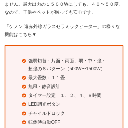
ません。最大出力の１５００Wにしても、４０〜５０度。
なので、子供やペットが触っても安心です。
「
ケノン 遠赤外線ガラスセラミックヒーター」の様々な
機能はこちら▼
強弱切替：片面・両面、弱・中・強・
超強の８パターン（500W〜1500W）
最大畳数：１１畳
無風・静音設計
タイマー設定：１、２、４、８時間
LED調光ボタン
チャイルドロック
転倒時自動OFF