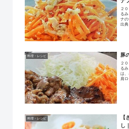
ナ
２０
るみ
ナの
出典
豚
料理・レシピ
２０
るみ
は、
肩ロ
【
料理・レシピ
し