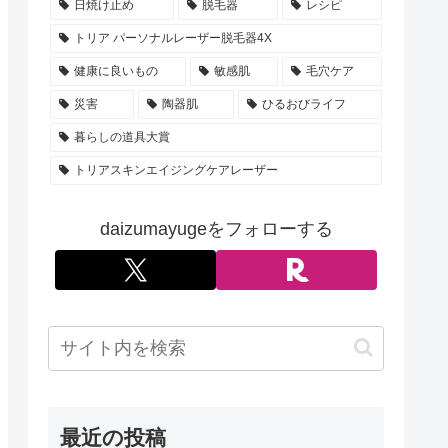
日焼け止め
脱毛器
レシピ
トリア パーソナルレーザー脱毛器4X
健康に良いもの
敏感肌
毛穴ケア
災害
陶器肌
ひるおびライフ
暮らしの道具大賞
トリアスキンエイジングケアレーザー
daizumayugeをフォローする
最近の投稿