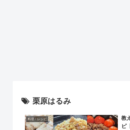
栗原はるみ
教
料理・レシピ
ピ