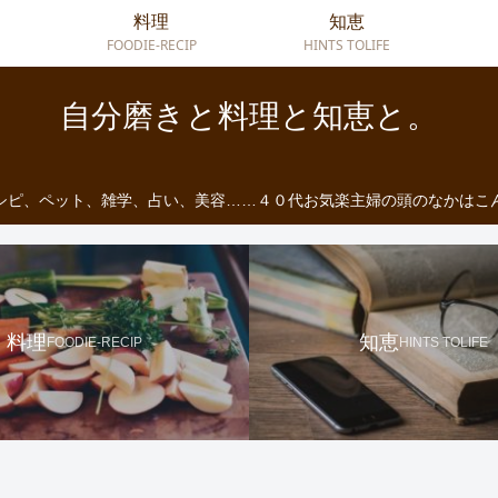
料理
知恵
FOODIE-RECIP
HINTS TOLIFE
自分磨きと料理と知恵と。
シピ、ペット、雑学、占い、美容……４０代お気楽主婦の頭のなかはこ
料理
知恵
FOODIE-RECIP
HINTS TOLIFE