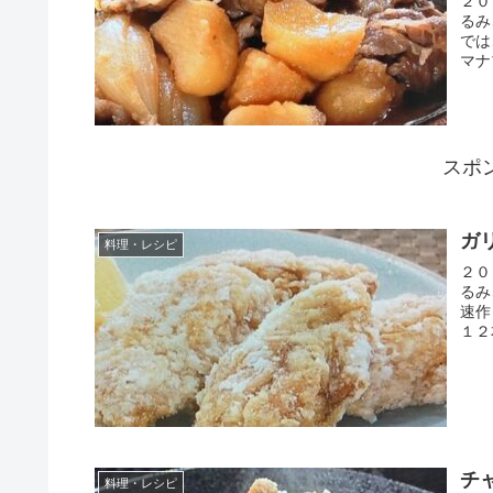
２０
るみ
では
マナ
スポ
ガ
料理・レシピ
２０
るみ
速作
１２
チ
料理・レシピ