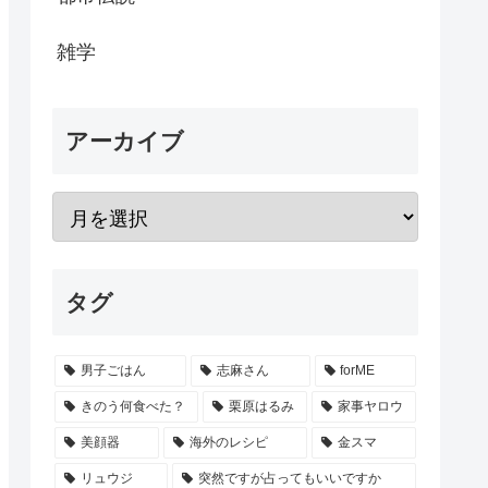
雑学
アーカイブ
タグ
男子ごはん
志麻さん
forME
きのう何食べた？
栗原はるみ
家事ヤロウ
美顔器
海外のレシピ
金スマ
リュウジ
突然ですが占ってもいいですか