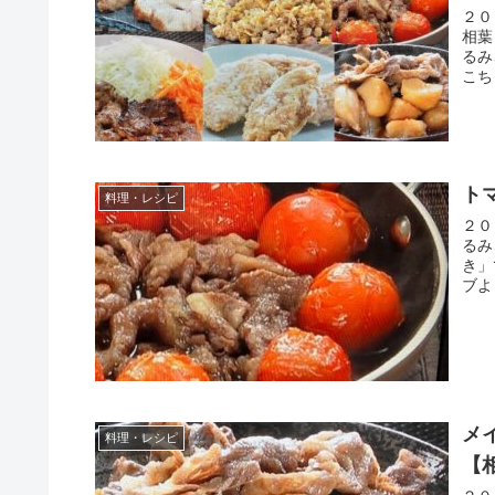
２０
相葉
るみ
こち
ト
料理・レシピ
２０
るみ
き」
ブよ
メ
料理・レシピ
【