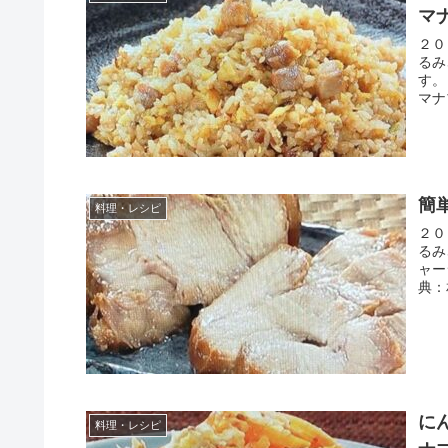
マ
２０
るみ
す。
マナ
簡
料理・レシピ
２０
るみ
ャー
典：
に
料理・レシピ