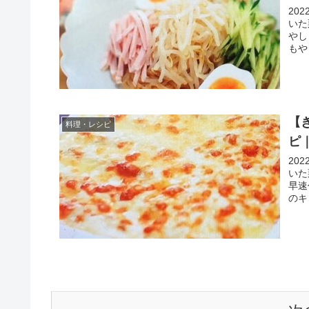
20
いた
やし
もや
【
料理・レシピ
ピ
20
いた
早速
のキ