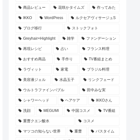
商品レビュー
花咲かタイムズ
作ってみた
IKKO
WordPress
ルクセアヴィサージュS
ブログ移行
ストックフォト
Greyhair×Highlight
雑学
ファンデーション
再現レシピ
占い
フランス料理
おすすめ商品
手作り
TV番組まとめ
ラヴィット
家電
ブラジル料理
美容液ジェル
水晶玉子
リンクフェード
ウルトラファインバブル
田中みな実
シャワーヘッド
ヘアケア
IKKOさん
洗顔
MEGUMI
中国コスメ
TV番組
重曹クエン酸水
コスメ
マツコの知らない世界
重曹
バスタイム