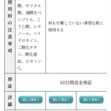
使
酸、サリチル
用
酸、過酸化ベ
時
ンゾイル、こ
の
何も付着していない清潔な肌に
うじ酸、レチ
注
使用する
ノール、ハイ
意
ドロキノン、
事
二酸化チタ
項
ン、酸化亜
鉛、ビタミン
C。
保
60日間返金保証
証
詳
細