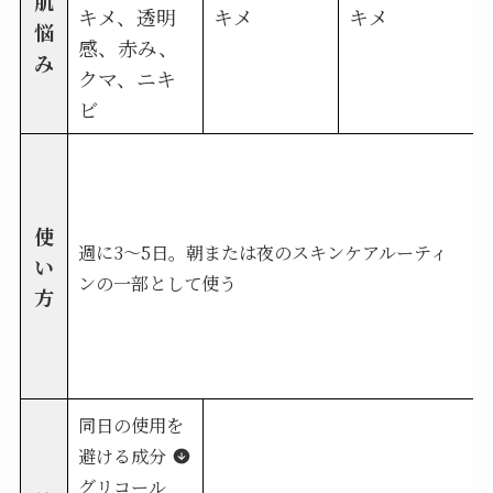
肌
キメ、透明
キメ
キメ
悩
感、赤み、
み
クマ、ニキ
ビ
使
週に3～5日。朝または夜のスキンケアルーティ
い
ンの一部として使う
方
同日の使用を
避ける成分
グリコール