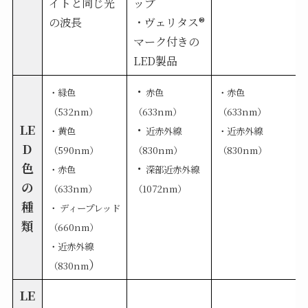
イトと同じ光
ップ
の波長
・ヴェリタス®
マーク付きの
LED製品
・
・緑色
赤色
・赤色
（532nm）
（633nm）
（633nm）
LE
・
・黄色
近赤外線
・近赤外線
D
（590nm）
（830nm）
（830nm）
色
・
・赤色
深部近赤外線
の
（633nm）
（1072nm）
種
・ ディープレッド
類
（660nm）
・近赤外線
）
（830nm
LE