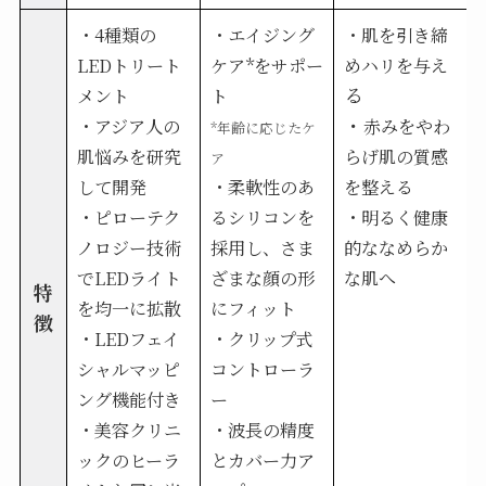
・4種類の
・エイジング
・肌を引き締
LEDトリート
ケア*をサポー
めハリを与え
る
メント
ト
・
・アジア人の
赤みをやわ
*年齢に応じたケ
肌悩みを研究
らげ肌の質感
ア
して開発
・柔軟性のあ
を整える
・ピローテク
るシリコンを
・明るく健康
ノロジー技術
採用し、さま
的ななめらか
でLEDライト
ざまな顔の形
な肌へ
特
を均一に拡散
にフィット
徴
・LEDフェイ
・クリップ式
シャルマッピ
コントローラ
ング機能付き
ー
・美容クリニ
・波長の精度
ックのヒーラ
とカバー力ア