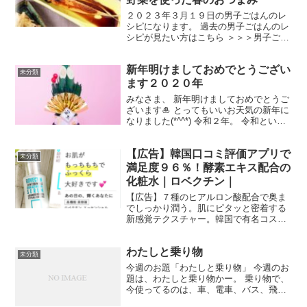
２０２３年３月１９日の男子ごはんのレ
シピになります。 過去の男子ごはんのレ
シピが見たい方はこちら ＞＞＞男子ごは
ん【まとめ】バックナンバー 亀戸大根の
ステーキ （出典：） 材料 亀戸大根 小
新年明けましておめでとうござい
２本 にんにく（みじん切り） １片分 ご
未分類
ま油 大さ...
ます２０２０年
みなさま、 新年明けましておめでとうご
ざいます🎍 とってもいいお天気の新年に
なりました(*^^*) 令和２年。 令和という
響きに初めは馴染めなかったけど、 もう
すでに令和という響きはなれましたね
【広告】韓国口コミ評価アプリで
(^_−)−☆ 今年はオリンピックの年という
未分類
こ...
満足度９６％！酵素エキス配合の
化粧水｜ロベクチン｜
【広告】７種のヒアルロン酸配合で奥ま
でしっかり潤う。肌にピタッと密着する
新感覚テクスチャー。韓国で有名コスメ
ショップ（オリーブヤングなど）やデパ
ートなど多数導入！
わたしと乗り物
未分類
今週のお題「わたしと乗り物」 今週のお
題は、わたしと乗り物かー。 乗り物で、
今使ってるのは、車、電車、バス、飛行
機くらい。なにか、おもしろいネタがあ