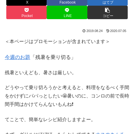
X
Facebook
はてブ
Pocket
LINE
コピー
2019.08.24
2020.07.05
＜本ページはプロモーションが含まれています＞
今週のお題
「残暑を乗り切る」
残暑といえども、暑さは厳しい。
どうやって乗り切ろうかと考えると、料理をなるべく手間
をかけずにパパっとしたい🤩暑いのに、コンロの前で長時
間手間はかけてらんないもんね❗️
てことで、簡単なレシピ紹介しますよー。