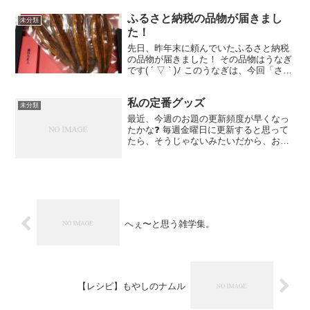
るかなーと考えたけど…そんなにないな
ー。 まー、でも、昔、わたしがオースト
ふるさと納税の品物が届きまし
未分類
リアにワーホリ言っ...
た！
先日、昨年末に頼んでいたふるさと納税
の品物が届きました！ その品物はうなぎ
です( ´ ▽ ` )ﾉ このうなぎは、今回「さと
ふる」というサイトで頼みました！ 有名
産地の三河一色産のうなぎです。 とにか
私の定番グッズ
く、まず見て見て！ こちらです ↓ ↓ ...
未分類
最近、今週のお題の更新頻度が早くなっ
たかな❓ 毎週金曜日に更新すると思って
たら、そうじゃないみたいだから、お題
が出たら、すぐに投稿しなきゃ💦 先週と
先々週のお題が、のんびりしてたら更新
できなかったなー😞 まー、気を取り直し
て😀 今週のお題は...
へぇ〜と思う雑学集。
【レシピ】もやしのナムル