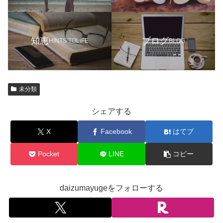
知恵
ブログ
HINTS TOLIFE
BLOG
未分類
シェアする
X
Facebook
はてブ
Pocket
LINE
コピー
daizumayugeをフォローする