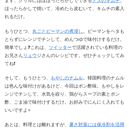
まず、グリルにほぼほったらかしでできる
ナスのキムチ
。
ほったらかしで焼いて、冷めたら皮むいて、キムチの素入
れるだけ。
もうひとつ、
丸ごとピーマンの煮浸し
。ピーマンをヘタも
とらずにレンジでチンして、めんつゆで味付けするだけ。
簡単でしょ❓これは、
ツイッター
で活躍されている料理の
お兄さん
リュウ
ジさんのレシピです。ぜひチェックしてみ
てね❗️
そして、もうひとつ、
もやしのナムル
。韓国料理のナムル
は色んな味付けがあるけど、今回はポン酢味。もやしをレ
ンジでチンして、水気を絞り、鶏がらスープの素とポン
酢、ごま油で味付けするだけ。お好みでにんにく入れても
いいですよ⭐️
あとは、料理とは離れますが、
暑さ対策には保冷剤を活用