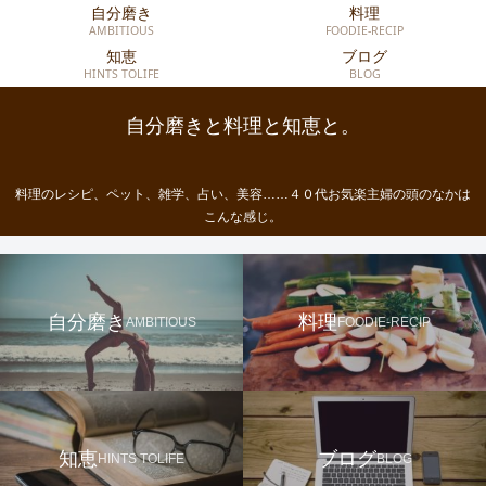
自分磨き
料理
AMBITIOUS
FOODIE-RECIP
知恵
ブログ
HINTS TOLIFE
BLOG
自分磨きと料理と知恵と。
料理のレシピ、ペット、雑学、占い、美容……４０代お気楽主婦の頭のなかは
こんな感じ。
自分磨き
料理
AMBITIOUS
FOODIE-RECIP
知恵
ブログ
HINTS TOLIFE
BLOG