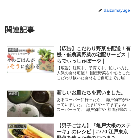
daizumayuge
関連記事
【広告】こだわり野菜を配送！有
未分類
機・低農薬野菜の宅配サービス｜
らでぃっしゅぼーや｜
【広告】妊娠中、子育て中、忙しい方に
人気の食材宅配！ 国産野菜を中心とした
こだわり抜いた食材をご自宅までお届け
します。
新しいお皿たちを買いました。
未分類
あるスーパーに行ったら、 瀬戸物市がや
っていました。 たまにやってますよね、
スーパーって、 瀬戸物市や 都道府県の物
産市、 人気のスイーツ店 など いろんな
催し物が出てます。 今回は、お皿がいっ
ぱい売ってました( ´ ▽ ` ) 今までそ...
【男子ごはん】「亀戸大根のステ
料理・レシピ
ーキ」のレシピ｜#770 江戸東京
野菜を使った春のおつまみ