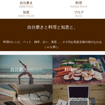
自分磨き
料理
AMBITIOUS
FOODIE-RECIP
知恵
ブログ
HINTS TOLIFE
BLOG
自分磨きと料理と知恵と。
料理のレシピ、ペット、雑学、占い、美容……４０代お気楽主婦の頭のなかは
こんな感じ。
自分磨き
料理
AMBITIOUS
FOODIE-RECIP
知恵
ブログ
HINTS TOLIFE
BLOG