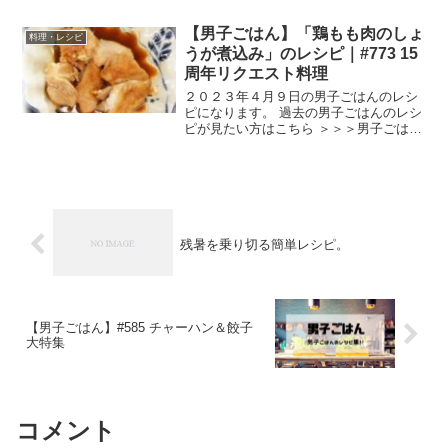
の料理教室第二弾！絶対おいしくできる
肉汁たっぷりハンバーグの作り方です。
【男子ごはん】「鶏もも肉のしょ
女優の三倉茉奈さんと、北原里英さん、
料理・レシピ
高橋みなみさんを生徒...
うが煮込み」のレシピ｜#773 15
周年リクエスト料理
２０２３年４月９日の男子ごはんのレシ
ピになります。 過去の男子ごはんのレシ
ピが見たい方はこちら ＞＞＞男子ごはん
【まとめ】バックナンバー 鶏もも肉のし
ょうが煮込み （出典：） 材料 鶏もも
肉 ２枚（５００g） 塩 小さじ1/3 おろ
ししょう...
残暑を乗り切る簡単レシピ。
【男子ごはん】#585 チャーハン＆餃子
大特集
コメント