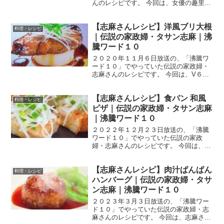
んのレシピです。 今回は、女優の趣里さ
ん、前田敦子さん、ココリコの遠藤章造
さんを迎えて、「秋食材たっぷり！志麻
【志麻さんレシピ】洋風ブリ大根
さんの満腹フルコース」をテーマに志麻
料理・レシピ
さんが料理を作...
｜伝説の家政婦・タサン志麻｜沸
騰ワード１０
２０２０年１１月６日放送の、「沸騰ワ
ード１０」でやっていた伝説の家政婦・
志麻さんのレシピです。 今回は、V６の
井ノ原快彦さんを迎えて、秋の旬食材を
ふんだんに使って衝撃のレシピを教えて
【志麻さんレシピ】食パン 和風
くれました。 では、早速作り方です。 洋
料理・レシピ
風ブリ大根 材料 ...
ピザ｜伝説の家政婦・タサン志麻
｜沸騰ワード１０
２０２２年１２月２３日放送の、「沸騰
ワード１０」でやっていた伝説の家政
婦・志麻さんのレシピです。 今回は、ク
リスマス直前志麻さんの料理教室SP！塩
加減から焼き色まで志麻さんのテクニッ
【志麻さんレシピ】肉汁ぱんぱん
クを大公開してくれました！ 俳優の北村
料理・レシピ
匠海さんと、當真あみ...
ハンバーグ｜伝説の家政婦・タサ
ン志麻｜沸騰ワード１０
２０２３年３月３日放送の、「沸騰ワー
ド１０」でやっていた伝説の家政婦・志
麻さんのレシピです。 今回は、志麻さん