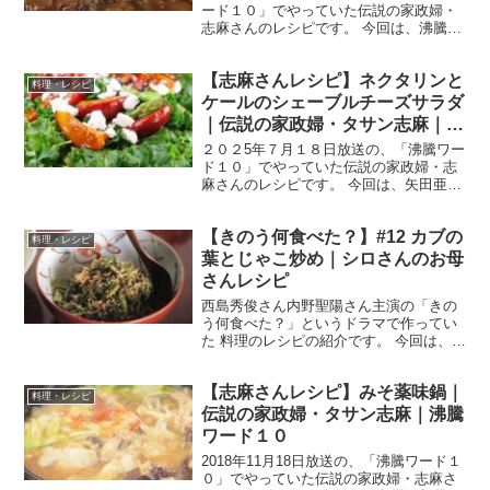
ード１０」でやっていた伝説の家政婦・
志麻さんのレシピです。 今回は、沸騰メ
ンバーのリクエストに答えて、新作激ウ
マ料理が続々登場です！ では、早速作り
【志麻さんレシピ】ネクタリンと
方です。 タマネギカレー （出典：沸騰ワ
料理・レシピ
ード１０） 材料...
ケールのシェーブルチーズサラダ
｜伝説の家政婦・タサン志麻｜沸
騰ワード10
２０２5年７月１８日放送の、「沸騰ワー
ド１０」でやっていた伝説の家政婦・志
麻さんのレシピです。 今回は、矢田亜希
子さんとのコラボ企画、「真夏のコスト
コパーティー」です。 では、早速作り方
【きのう何食べた？】#12 カブの
です。 ネクタリンとケールのシェーブル
料理・レシピ
チーズサラダ （...
葉とじゃこ炒め｜シロさんのお母
さんレシピ
西島秀俊さん内野聖陽さん主演の「きの
う何食べた？」というドラマで作ってい
た 料理のレシピの紹介です。 今回は、第
１２話で「シロさん」がお母さんと作っ
ていた、カブの葉とじゃこ炒めです。 カ
【志麻さんレシピ】みそ薬味鍋｜
ブの葉とじゃこ炒め （出典：きのう何食
料理・レシピ
べた？） 材料 ...
伝説の家政婦・タサン志麻｜沸騰
ワード１０
2018年11月18日放送の、「沸騰ワード１
０」でやっていた伝説の家政婦・志麻さ