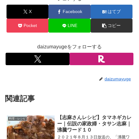
X
Facebook
はてブ
Pocket
LINE
コピー
daizumayugeをフォローする
daizumayuge
関連記事
【志麻さんレシピ】タマネギカレ
料理・レシピ
ー｜伝説の家政婦・タサン志麻｜
沸騰ワード１０
２０２１年８月１３日放送の、「沸騰ワ