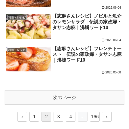
2026.06.04
【志麻さんレシピ】ノビルと魚介
料理・レシピ
のレモンサラダ｜伝説の家政婦・
タサン志麻｜沸騰ワード10
2026.06.04
【志麻さんレシピ】フレンチトー
料理・レシピ
スト｜伝説の家政婦・タサン志麻
｜沸騰ワード10
2026.05.08
次のページ
前
次
1
2
3
4
…
166
へ
へ