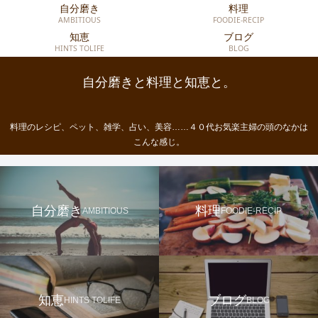
自分磨き
料理
AMBITIOUS
FOODIE-RECIP
知恵
ブログ
HINTS TOLIFE
BLOG
自分磨きと料理と知恵と。
料理のレシピ、ペット、雑学、占い、美容……４０代お気楽主婦の頭のなかは
こんな感じ。
自分磨き
料理
AMBITIOUS
FOODIE-RECIP
知恵
ブログ
HINTS TOLIFE
BLOG