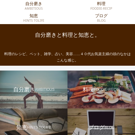
自分磨き
料理
AMBITIOUS
FOODIE-RECIP
知恵
ブログ
HINTS TOLIFE
BLOG
自分磨きと料理と知恵と。
料理のレシピ、ペット、雑学、占い、美容……４０代お気楽主婦の頭のなかは
こんな感じ。
自分磨き
料理
AMBITIOUS
FOODIE-RECIP
知恵
ブログ
HINTS TOLIFE
BLOG