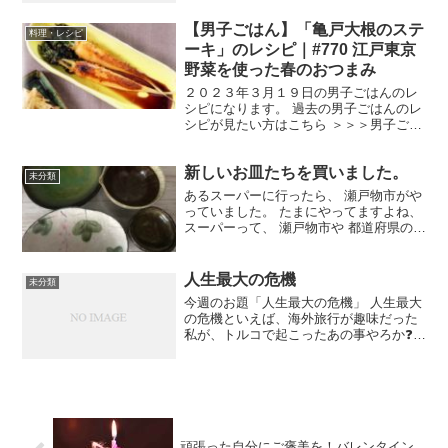
に、コンロの前で長時間手間はかけてら
んないもんね❗️ てことで、簡単なレシピ紹
【男子ごはん】「亀戸大根のステ
料理・レシピ
介しますよー。 ...
ーキ」のレシピ｜#770 江戸東京
野菜を使った春のおつまみ
２０２３年３月１９日の男子ごはんのレ
シピになります。 過去の男子ごはんのレ
シピが見たい方はこちら ＞＞＞男子ごは
ん【まとめ】バックナンバー 亀戸大根の
ステーキ （出典：） 材料 亀戸大根 小
新しいお皿たちを買いました。
２本 にんにく（みじん切り） １片分 ご
未分類
ま油 大さ...
あるスーパーに行ったら、 瀬戸物市がや
っていました。 たまにやってますよね、
スーパーって、 瀬戸物市や 都道府県の物
産市、 人気のスイーツ店 など いろんな
催し物が出てます。 今回は、お皿がいっ
ぱい売ってました( ´ ▽ ` ) 今までそ...
人生最大の危機
未分類
今週のお題「人生最大の危機」 人生最大
の危機といえば、海外旅行が趣味だった
私が、トルコで起こったあの事やろか❓
あれは、私がまだうら若き20代の頃、怖
いもの知らずだった私は、一人でトルコ
からヨーロッパに旅行に行ったのでし
た。バックパッカーで...
頑張った自分にご褒美を！バレンタイン