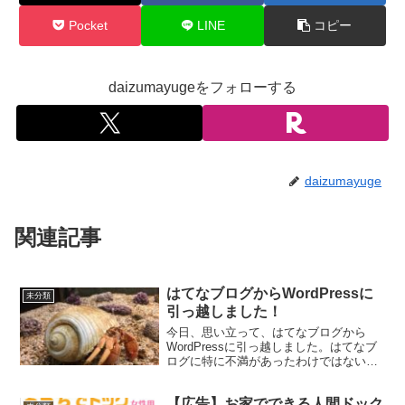
Pocket
LINE
コピー
daizumayugeをフォローする
daizumayuge
関連記事
はてなブログからWordPressに
未分類
引っ越しました！
今日、思い立って、はてなブログから
WordPressに引っ越しました。はてなブ
ログに特に不満があったわけではないん
ですが、もっとサイトを自分の思い通り
に作りたい！あと、本格的にアフィリエ
【広告】お家でできる人間ドック
イトサイトを作ってみたい！とゆう野望