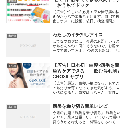
未分類
が芽生え、引っ越す...
｜おうちでドック
【広告】忙しい方必見！癌や糖尿病の検
査がおうちで出来ちゃいます。自宅で検
査しポストに投函。後日、検査機関から
結果が届きます。しかも、検査の精度は
医療機関と同等です！
わたしのイチ押しアイス
未分類
はてなブログには、今週のお題というの
があるんやね！面白そうなので、お題テ
ーマで書いてみよ。 今週のお題は、 「わ
たしのイチ押しアイス」 これは、やっぱ
りパルムでしょう！ 普通のチョコがけの
バニラも美味しいし、いちごのチョコが
【広告】日本初！白髪×薄毛を簡
未分類
けも美味しいし、...
単Ｗケアできる｜「飲む育毛剤」
GROXILサプリ
【広告】最近、白髪が気になる。おでこ
のあたりが薄くなってきた気がする。４
０代になると、白髪はもちろん、女性も
薄毛が気になってきます。育毛剤はいろ
いろあるけど、何を選べばいいかわから
残暑を乗り切る簡単レシピ。
ない……。そんな、あなたにオススメす
未分類
るのが、白髪もケアするサ...
今週のお題「残暑を乗り切る」 残暑とい
えども、暑さは厳しい。 どうやって乗り
切ろうかと考えると、料理をなるべく手
間をかけずにパパっとしたい🤩暑いの