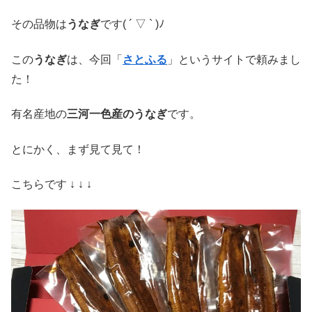
その品物は
うなぎ
です( ´ ▽ ` )ﾉ
この
うなぎ
は、今回「
さとふる
」というサイトで頼みまし
た！
有名産地の
三河一色産のうなぎ
です。
とにかく、まず見て見て！
こちらです ↓ ↓ ↓