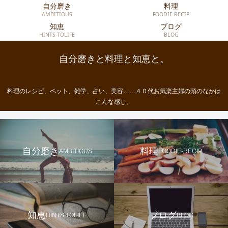
自分磨き
料理
AMBITIOUS
FOODIE-RECIP
知恵
ブログ
HINTS TOLIFE
BLOG
自分磨きと料理と知恵と。
料理のレシピ、ペット、雑学、占い、美容……４０代お気楽主婦の頭のなかは
こんな感じ。
自分磨き
料理
AMBITIOUS
FOODIE-RECIP
知恵
ブログ
HINTS TOLIFE
BLOG