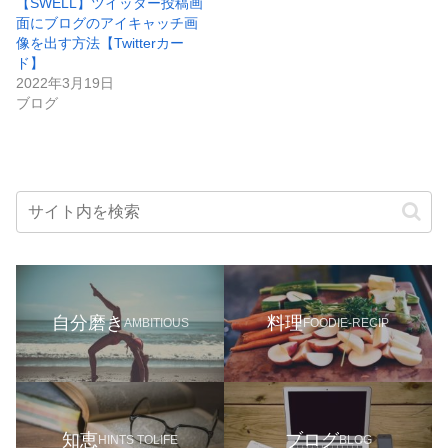
【SWELL】ツイッター投稿画
面にブログのアイキャッチ画
像を出す方法【Twitterカー
ド】
2022年3月19日
ブログ
自分磨き
料理
AMBITIOUS
FOODIE-RECIP
知恵
ブログ
HINTS TOLIFE
BLOG