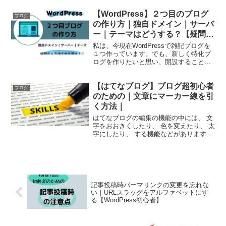
ールすることで、ブログのデザインを簡
【WordPress】２つ目のブログ
単に作ることができます。 インストール
ブログ
をす...
の作り方｜独自ドメイン｜サーバ
ー｜テーマはどうする？【疑問
点・手順を徹底解説】
私は、今現在WordPressで雑記ブログを
１つ作っています。でも、新しく特化ブ
ログを作りたいと思い、開設することに
しました。 でも、２つ目のブログを作る
にはどうしたらいいのか、分からないこ
【はてなブログ】ブログ超初心者
とがいくつか出てきました。 独自ドメイ
ブログ
ンの取り方サ...
のための｜文章にマーカー線を引
く方法｜
はてなブログの編集の機能の中には、 文
字をおおきくしたり、 色を変えたり、 太
字にしたり、 する機能などがあります
が、 時には、もう少し文章を目立たせた
い時ってありませんか❓ そんな時、私は
こんな風に文章にマーカーを引いたりし
ます。 設定は...
記事投稿時パーマリンクの変更を忘れな
い｜URLスラッグをアルファベットにす
る【WordPress初心者】