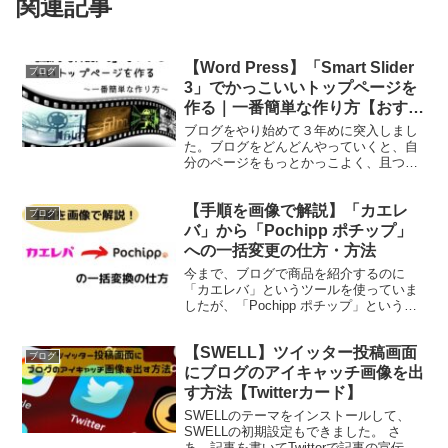
関連記事
【Word Press】「Smart Slider
ブログ
3」でかっこいいトップページを
作る｜一番簡単な作り方【おすす
めのプラグイン】
ブログをやり始めて３年めに突入しまし
た。ブログをどんどんやっていくと、自
分のページをもっとかっこよく、且つ、
見やすいページにしていきたいという欲
望が湧いてくる人も少なくないでしょ
【手順を画像で解説】「カエレ
う。 私もそのうちの一人です。 もっと、
ブログ
見やすく、自分のブログ...
バ」から「Pochipp ポチップ」
への一括変更の仕方・方法
今まで、ブログで商品を紹介するのに
「カエレバ」というツールを使っていま
したが、「Pochipp ポチップ」という
WordPressのプラグインに変更しまし
た。 なぜ「ポチップ」に変更したのか
【SWELL】ツイッター投稿画面
は、こちらの記事をご覧ください▼ 「ポ
ブログ
チップ」に変...
にブログのアイキャッチ画像を出
す方法【Twitterカード】
SWELLのテーマをインストールして、
SWELLの初期設定もできました。 さ
あ、記事を書いてTwitterで記事の宣伝を