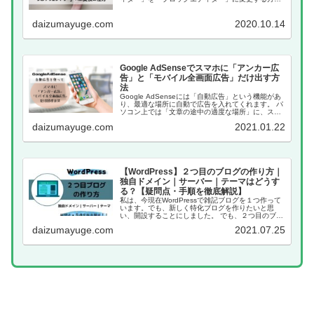
でした。 はてなブログから移行した記事は、全て
「クラシックエディター」になり、 ワードプレスで
daizumayuge.com
2020.10.14
新しく書...
Google AdSenseでスマホに「アンカー広
告」と「モバイル全画面広告」だけ出す方
法
Google AdSenseには「自動広告」という機能があ
り、最適な場所に自動で広告を入れてくれます。 パ
ソコン上では「文章の途中の適度な場所」に、スマ
ホ上では「文章の途中の適度な場所」プラス「アン
daizumayuge.com
2021.01.22
カー広告」と「モバイル全画面広告」も出して...
【WordPress】２つ目のブログの作り方｜
独自ドメイン｜サーバー｜テーマはどうす
る？【疑問点・手順を徹底解説】
私は、今現在WordPressで雑記ブログを１つ作って
います。でも、新しく特化ブログを作りたいと思
い、開設することにしました。 でも、２つ目のブロ
グを作るにはどうしたらいいのか、分からないこと
daizumayuge.com
2021.07.25
がいくつか出てきました。 独自ドメインの取り方
サ...