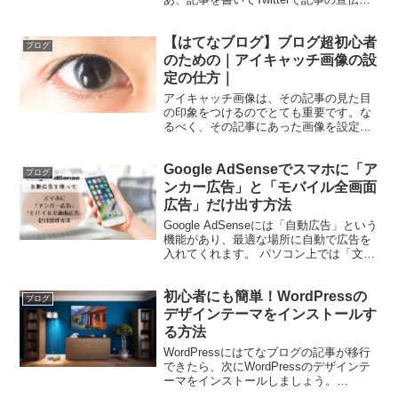
しよう！ とツイートしてみたけど・・・
／ ブログで設定した アイキャッチ画
【はてなブログ】ブログ超初心者
像が出ない（ ｉ _ ｉ ）＼ そのように
ブログ
困...
のための｜アイキャッチ画像の設
定の仕方｜
アイキャッチ画像は、その記事の見た目
の印象をつけるのでとても重要です。な
るべく、その記事にあった画像を設定し
ましょう。 画像は自分で撮影したもので
もいいし、無料の画像サイトもあります
Google AdSenseでスマホに「ア
のでそちらで探してもいいでしょう。
ブログ
【2019年最新】おす...
ンカー広告」と「モバイル全画面
広告」だけ出す方法
Google AdSenseには「自動広告」という
機能があり、最適な場所に自動で広告を
入れてくれます。 パソコン上では「文章
の途中の適度な場所」に、スマホ上では
「文章の途中の適度な場所」プラス「ア
初心者にも簡単！WordPressの
ンカー広告」と「モバイル全画面広告」
ブログ
も出して...
デザインテーマをインストールす
る方法
WordPressにはてなブログの記事が移行
できたら、次にWordPressのデザインテ
ーマをインストールしましょう。
WordPressのデザインテーマをインスト