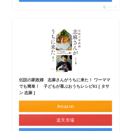
ポチップ
伝説の家政婦 志麻さんがうちに来た！ ワーママ
でも簡単！ 子どもが喜ぶおうちレシピ61 [ タサ
ン 志麻 ]
Amazon
楽天市場