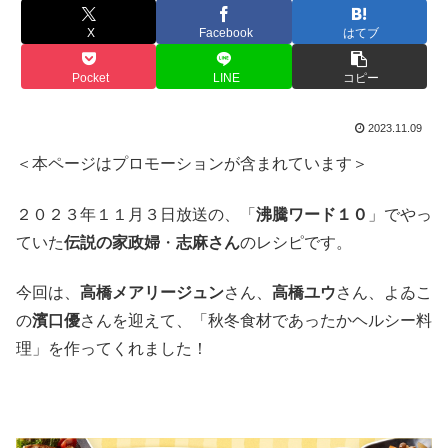
X
Facebook
はてブ
Pocket
LINE
コピー
2023.11.09
＜本ページはプロモーションが含まれています＞
２０２３年１１月３日放送の、「
沸騰ワード１０
」でやっ
ていた
伝説の家政婦
・
志麻さん
のレシピです。
今回は、
高橋メアリージュン
さん、
高橋ユウ
さん、よゐこ
の
濱口優
さんを迎えて、「秋冬食材であったかヘルシー料
理」を作ってくれました！