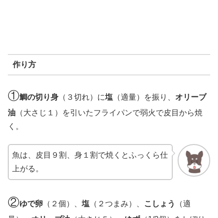
作り方
①
鯛の切り身
（３切れ）に
塩
（適量）を振り、
オリーブ
油
（大さじ１）を引いたフライパンで弱火で皮目から焼
く。
魚は、皮目９割、身１割で焼くとふっくら仕
上がる。
②
ゆで卵
（２個）、
塩
（２つまみ）、
こしょう
（適