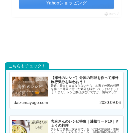
Yahooショッピング
ポチップ
こちらもチェック！
【海外のレシピ】外国の料理を作って海外
旅行気分を味わおう！
最近、外出もままならないから、お家で外国の料理
を作って外国に行った気分を味わってしまいましょ
う！ まだ、レシピ数は少ないですが、随時アップし
ていく予定ですので、また覗きに来てください。 ア
ジアの料理 インド料理 インドネシア料理 韓国料理
daizumayuge.com
2020.09.06
...
志麻さんのレシピ特集｜沸騰ワード10｜き
ょうの料理
テレビに多数出演されている「伝説の家政婦・志麻
さん」のレシピを集めました。 簡単料理や手の込ん