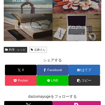
知恵
ブログ
HINTS TOLIFE
BLOG
料理・レシピ
志麻さん
シェアする
X
Facebook
はてブ
Pocket
LINE
コピー
daizumayugeをフォローする