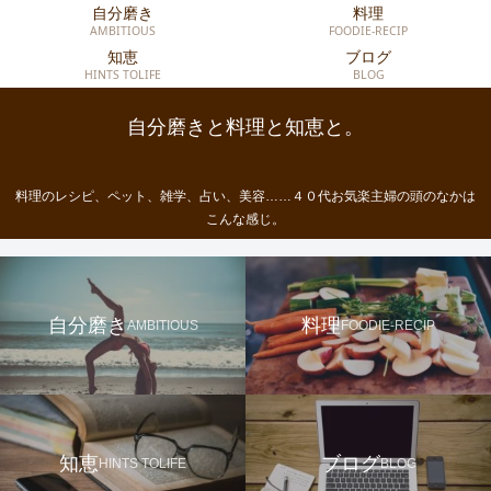
自分磨き
料理
AMBITIOUS
FOODIE-RECIP
知恵
ブログ
HINTS TOLIFE
BLOG
自分磨きと料理と知恵と。
料理のレシピ、ペット、雑学、占い、美容……４０代お気楽主婦の頭のなかは
こんな感じ。
自分磨き
料理
AMBITIOUS
FOODIE-RECIP
知恵
ブログ
HINTS TOLIFE
BLOG