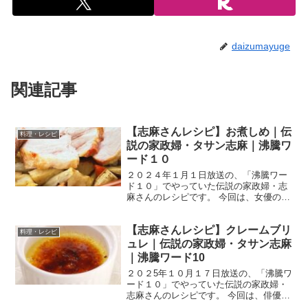
daizumayuge
関連記事
【志麻さんレシピ】お煮しめ｜伝
料理・レシピ
説の家政婦・タサン志麻｜沸騰ワ
ード１０
２０２４年１月１日放送の、「沸騰ワー
ド１０」でやっていた伝説の家政婦・志
麻さんのレシピです。 今回は、女優の門
脇麦さん、前田敦子さん、野呂佳代さん
を迎えて、「正月料理を絶品アレンジ」
【志麻さんレシピ】クレームブリ
した料理を作ってくれました！ では、早
料理・レシピ
速作り方です。 お煮...
ュレ｜伝説の家政婦・タサン志麻
｜沸騰ワード10
２０２5年１０月１７日放送の、「沸騰ワ
ード１０」でやっていた伝説の家政婦・
志麻さんのレシピです。 今回は、俳優の
当真あみさん、芸人のさや香のお二人を