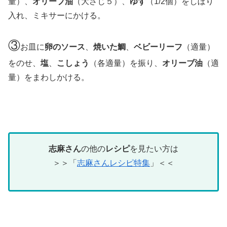
量）、
オリーブ油
（大さじ５）、
ゆず
（1/2個）をしぼり
入れ、ミキサーにかける。
③
お皿に
卵のソース
、
焼いた鯛
、
ベビーリーフ
（適量）
をのせ、
塩
、
こしょう
（各適量）を振り、
オリーブ油
（適
量）をまわしかける。
志麻さん
の他の
レシピ
を見たい方は
＞＞「
志麻さんレシピ特集
」＜＜