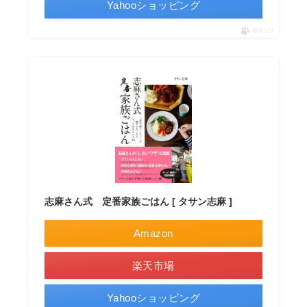
Yahooショッピング
ポチップ
志麻さん式 定番家族ごはん [ タサン志麻 ]
Amazon
楽天市場
Yahooショッピング