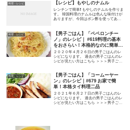
【レシピ】もやしのナムル
日放送の沸騰ワード10の伝説の家政婦・
料理・レシピ
志麻さんのレシピ。
レンチンで簡単❗️ もやしのナムルを作りま
す。 韓国料理のナムルは色んな味付けが
ありますが、今回はポン酢を使ってあっ
さりめの味付けです。 もやしのナムル
【材料】 もやし 1袋 塩 ひとつまみ 鶏が
らスープの素 小さじ1 ポン酢 大さじ
【男子ごはん】「ペペロンチー
料理・レシピ
1《...
ノ」のレシピ｜ #619料理の基本
をおさらい！本格的なのに簡単！
パスタ３種を伝授
２０２０年４月２６日の男子ごはんのレ
シピになります。 過去の男子ごはんのレ
シピが見たい方はこちら ＞＞＞男子ごは
ん【まとめ】バックナンバー ペペロンチ
ーノ （出典：） 材料 フェデリーニ １
【男子ごはん】「コームーヤー
００gにんにく ２片赤唐辛子(小口切
料理・レシピ
り) 小さじ1...
ン」のレシピ｜#679 お家で簡
単！本格タイ料理二品
２０２１年６月２７日の男子ごはんのレ
シピになります。 過去の男子ごはんのレ
シピが見たい方はこちら ＞＞＞男子ごは
ん【まとめ】バックナンバー コームーヤ
ーン 「コームーヤーン」とは、タレに漬
け込んだ豚トロをピリ辛のソースにつ
け、ごはんと食べる...