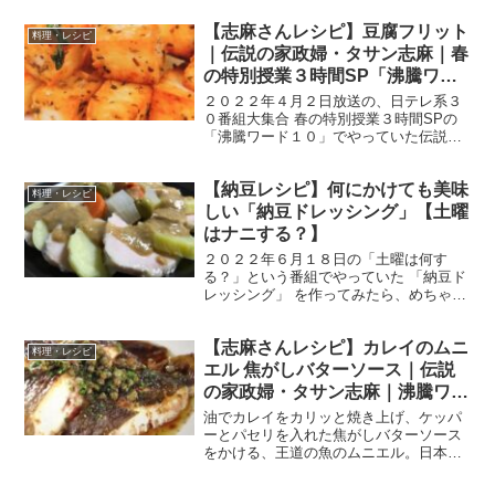
迎えて、志麻さんの自宅の建前をした
【志麻さんレシピ】豆腐フリット
「秋の味覚を食べ尽くす上棟式SP」で
料理・レシピ
す。 では、早速作り方...
｜伝説の家政婦・タサン志麻｜春
の特別授業３時間SP「沸騰ワー
ド１０」
２０２２年４月２日放送の、日テレ系３
０番組大集合 春の特別授業３時間SPの
「沸騰ワード１０」でやっていた伝説の
家政婦・志麻さんのレシピです。 今回
は、志麻さんが「今夜マネできる おうち
【納豆レシピ】何にかけても美味
ご飯」を作ってくれました！ では、早速
料理・レシピ
作り方です。 豆腐...
しい「納豆ドレッシング」【土曜
はナニする？】
２０２２年６月１８日の「土曜は何す
る？」という番組でやっていた 「納豆ド
レッシング」 を作ってみたら、めちゃめ
ちゃ美味しかったので紹介したいと思い
ます。 「予約が取れない10分ティーチャ
【志麻さんレシピ】カレイのムニ
ー」というコーナーで、京都祇園で「納
料理・レシピ
豆創作料理 夏豆」...
エル 焦がしバターソース｜伝説
の家政婦・タサン志麻｜沸騰ワー
ド１０
油でカレイをカリッと焼き上げ、ケッパ
ーとパセリを入れた焦がしバターソース
をかける、王道の魚のムニエル。日本の
ムニエルはバターで魚を焼き上げます
が、本場のムニエルは…。2021年9月24