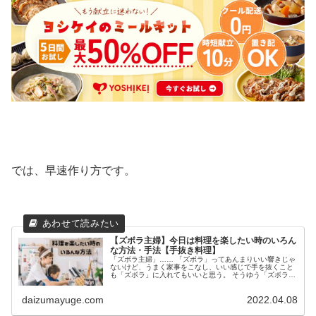
では、早速作り方です。
【ズボラ主婦】今日は料理を楽したい時のいろん
な方法・手法【手抜き料理】
「ズボラ主婦」…… 「ズボラ」ってあんまりいい響きじゃ
ないけど、うまく家事をこなし、いい感じで手を抜くこと
も「ズボラ」に入れてもいいと思う。 そうゆう「ズボラ主
婦」である私が、うまく手を抜く料理の仕方、手の抜き方
を教えます！ 今日は買い物に...
daizumayuge.com
2022.04.08