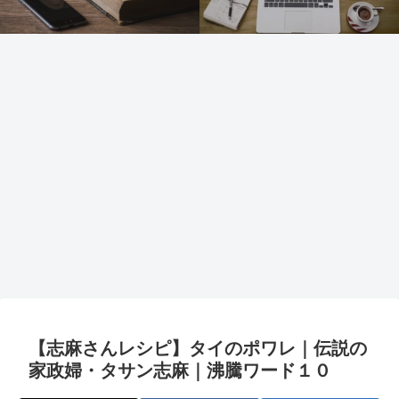
【志麻さんレシピ】タイのポワレ｜伝説の
家政婦・タサン志麻｜沸騰ワード１０