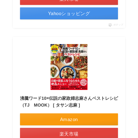
Yahooショッピング
ポチップ
沸騰ワード10×伝説の家政婦志麻さんベストレシピ
（TJ MOOK） [ タサン志麻 ]
Amazon
楽天市場