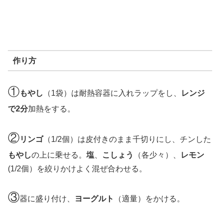
作り方
①
もやし
（1袋）は耐熱容器に入れラップをし、
レンジ
で2分
加熱をする。
②
リンゴ
（1/2個）は皮付きのまま千切りにし、チンした
もやし
の上に乗せる。
塩
、
こしょう
（各少々）、
レモン
(1/2個）を絞りかけよく混ぜ合わせる。
③
器に盛り付け、
ヨーグルト
（適量）をかける。