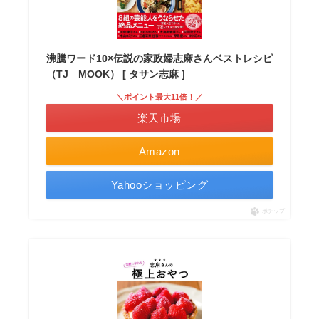
沸騰ワード10×伝説の家政婦志麻さんベストレシピ
（TJ MOOK） [ タサン志麻 ]
＼ポイント最大11倍！／
楽天市場
Amazon
Yahooショッピング
ポチップ