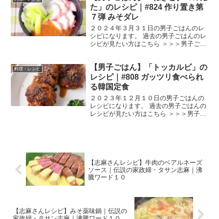
豆と黒豆を一緒に...
た」のレシピ｜#824 作り置き第
７弾 みそダレ
２０２４年３月３１日の男子ごはんのレ
シピになります。 過去の男子ごはんのレ
シピが見たい方はこちら ＞＞＞男子ごは
ん【まとめ】バックナンバー ねぎとタコ
のぬた （出典：） 材料 みそダレ 大さ
【男子ごはん】「トッカルビ」の
じ１ 茹でタコ ５０g 長ねぎ ７０g す
料理・レシピ
し酢 大...
レシピ｜#808 ガッツリ食べられ
る韓国定食
２０２３年１２月１０日の男子ごはんの
レシピになります。 過去の男子ごはんの
レシピが見たい方はこちら ＞＞＞男子ご
はん【まとめ】バックナンバー トッカル
ビ （出典：） 材料 牛薄切り肉 ４００g
玉ねぎ 小1/4個（５０g） にんにく
1/2...
【志麻さんレシピ】牛肉のベアルネーズ
ソース｜伝説の家政婦・タサン志麻｜沸
騰ワード１０
【志麻さんレシピ】みそ薬味鍋｜伝説の
家政婦・タサン志麻｜沸騰ワード１０