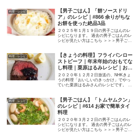
【男子ごはん】「餅ソースドリ
料理・レシピ
ア」のレシピ｜#866 余りがちな
お餅を使った絶品3品
２０２５年１月１９日の男子ごはんのレ
シピになります。 過去の男子ごはんのレ
シピが見たい方はこちら ＞＞＞男子ごは
ん【まとめ】バックナンバー 餅ソースド
リア （出典：） 材料 切り餅 １個 水
【きょうの料理】フライパンロー
５０cc 牛乳 １００cc シーフードミッ
料理・レシピ
クス（...
ストビーフ｜年末年始のおもてな
し料理｜栗原はるみレシピ｜おい
しいのきっかけ
２０２０年１２月２日放送の、NHKきょ
うの料理「おいしいのきっかけ」でやっ
ていた栗原はるみさんのレシピです。 手
軽に作れる フライパンローストビーフ 肉
の切り方を変えて、和洋２種類のソース
【男子ごはん】「トムヤムクン」
でいただきます。 では、早速作り方で
料理・レシピ
す。 フライパン...
のレシピ｜#614 お家で簡単タイ
料理
２０２０年３月２２日の男子ごはんのレ
シピになります。 過去の男子ごはんのレ
シピが見たい方はこちら ＞＞＞男子ごは
ん【まとめ】バックナンバー トムヤムク
ン トムヤムクンは、酸味と辛味、そして