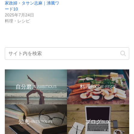
家政婦・タサン志麻｜沸騰ワ
ード10
2025年7月24日
料理・レシピ
自分磨き
料理
AMBITIOUS
FOODIE-RECIP
知恵
ブログ
HINTS TOLIFE
BLOG