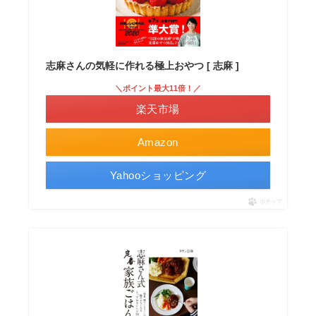
志麻さんの気軽に作れる極上おやつ [ 志麻 ]
＼ポイント最大11倍！／
楽天市場
Amazon
Yahooショッピング
ポチップ