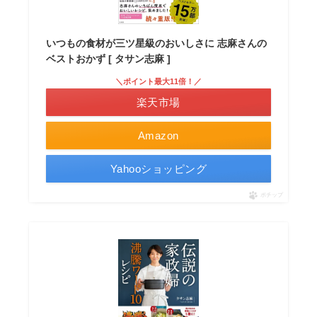
いつもの食材が三ツ星級のおいしさに 志麻さんの
ベストおかず [ タサン志麻 ]
＼ポイント最大11倍！／
楽天市場
Amazon
Yahooショッピング
ポチップ