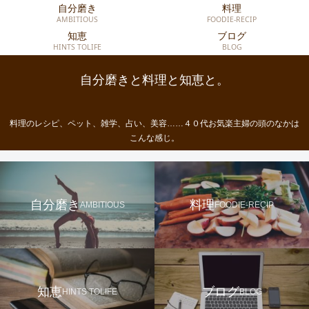
自分磨き
料理
AMBITIOUS
FOODIE-RECIP
知恵
ブログ
HINTS TOLIFE
BLOG
自分磨きと料理と知恵と。
料理のレシピ、ペット、雑学、占い、美容……４０代お気楽主婦の頭のなかは
こんな感じ。
自分磨き
料理
AMBITIOUS
FOODIE-RECIP
知恵
ブログ
HINTS TOLIFE
BLOG