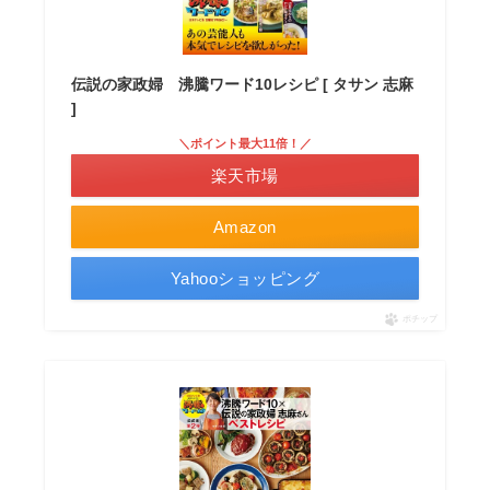
伝説の家政婦 沸騰ワード10レシピ [ タサン 志麻
]
＼ポイント最大11倍！／
楽天市場
Amazon
Yahooショッピング
ポチップ