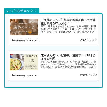
こちらもチェック！
【海外のレシピ】外国の料理を作って海外
旅行気分を味わおう！
最近、外出もままならないから、お家で外国の料理
を作って外国に行った気分を味わってしまいましょ
う！ まだ、レシピ数は少ないですが、随時アップし
ていく予定ですので、また覗きに来てください。 ア
ジアの料理 インド料理 インドネシア料理 韓国料理
daizumayuge.com
2020.09.06
...
志麻さんのレシピ特集｜沸騰ワード10｜き
ょうの料理
テレビに多数出演されている「伝説の家政婦・志麻
さん」のレシピを集めました。 簡単料理や手の込ん
だ料理など、志麻さんの発想で家庭料理が一味違っ
た料理になります。大好きな志麻さんの料理をぜひ
作ってみてください！ 料理名がわかる場合は、こち
daizumayuge.com
2021.07.08
らから...