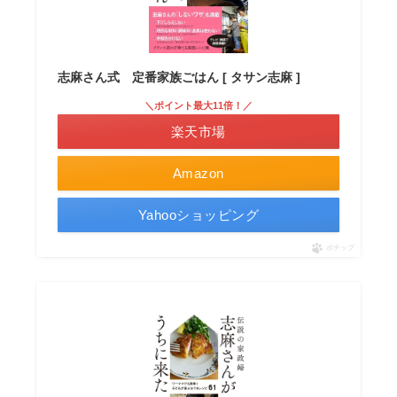
志麻さん式 定番家族ごはん [ タサン志麻 ]
＼ポイント最大11倍！／
楽天市場
Amazon
Yahooショッピング
ポチップ