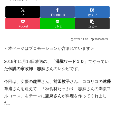
X
Facebook
はてブ
Pocket
LINE
コピー
2022.11.20
2023.09.29
＜本ページはプロモーションが含まれています＞
2018年11月18日放送の、「
沸騰ワード１０
」でやってい
た
伝説の家政婦
・
志麻さん
のレシピです。
今回は、女優の
趣里
さん、
前田敦子
さん、ココリコの
遠藤
章造
さんを迎えて、「秋食材たっぷり！志麻さんの満腹フ
ルコース」をテーマに
志麻さん
が料理を作ってくれまし
た。