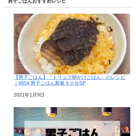
男子ごはんおすすめレシピ
【男子ごはん】「トリュフ卵かけごはん」のレシピ
｜#654 男子ごはん新春９０分SP
日付
2021年1月9日