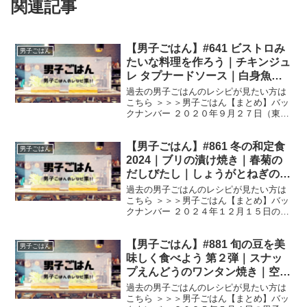
関連記事
【男子ごはん】#641 ビストロみ
男子ごはん
たいな料理を作ろう｜チキンジュ
レ タプナードソース｜白身魚の
ポワレ シャンピニオンソース｜
過去の男子ごはんのレシピが見たい方は
牛肉のコートレット バルサミコ
こちら ＞＞＞男子ごはん【まとめ】バッ
クナンバー ２０２０年９月２７日（東海
ソース
地方は１０月１５日）の男子ごはんは、
フランス料理をコース仕立てで作りま
【男子ごはん】#861 冬の和定食
す！テーマは、ビストロみたいな料理を
男子ごはん
作ろうです。 ビスト...
2024｜ブリの漬け焼き｜春菊の
だしびたし｜しょうがとねぎの混
ぜごはん｜赤だしの豚汁
過去の男子ごはんのレシピが見たい方は
こちら ＞＞＞男子ごはん【まとめ】バッ
クナンバー ２０２４年１２月１５日の男
子ごはんは、 ブリの漬け焼き 春菊のだし
びたし しょうがとねぎの混ぜごはん 赤だ
【男子ごはん】#881 旬の豆を美
しの豚汁 ブリの漬け焼き （出典：） 材
男子ごはん
料 ブリ...
味しく食べよう 第２弾｜スナッ
プえんどうのワンタン焼き｜空豆
のにんにくしょうゆ漬け｜さやえ
過去の男子ごはんのレシピが見たい方は
んどうのかき揚げ
こちら ＞＞＞男子ごはん【まとめ】バッ