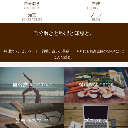
自分磨き
料理
AMBITIOUS
FOODIE-RECIP
知恵
ブログ
HINTS TOLIFE
BLOG
自分磨きと料理と知恵と。
料理のレシピ、ペット、雑学、占い、美容……４０代お気楽主婦の頭のなかは
こんな感じ。
自分磨き
料理
AMBITIOUS
FOODIE-RECIP
知恵
ブログ
HINTS TOLIFE
BLOG