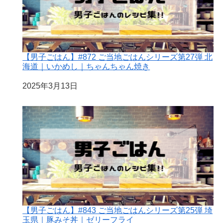
【男子ごはん】#872 ご当地ごはんシリーズ第27弾 北
海道｜いかめし｜ちゃんちゃん焼き
日付
2025年3月13日
【男子ごはん】#843 ご当地ごはんシリーズ第25弾 埼
玉県｜豚みそ丼｜ゼリーフライ