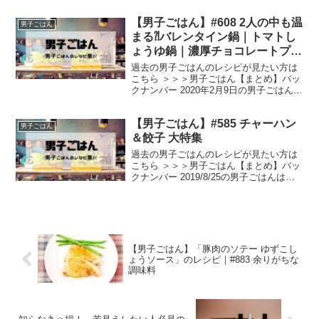
は、 山梨県のご当地グルメを 心平流にア
【男子ごはん】#608 2人の中も温
レンジ！ レバー＆砂肝に鶏もも肉を加え
男子ごはん
てアレンジ 甲府...
まる⁈バレンタイン鍋｜トマトし
ょうゆ鍋｜濃厚チョコレートプリ
ン
過去の男子ごはんのレシピが見たい方は
こちら ＞＞＞男子ごはん【まとめ】バッ
クナンバー 2020年2月9日の男子ごはん
は、 醤油ベースのスープにトマトトマト
しょうゆ鍋 シメは、ご飯とチーズ 絶品リ
【男子ごはん】#585 チャーハン
ゾット 栗原家直伝濃厚チョコレートプリ
男子ごはん
ン 【広...
＆餃子 大特集
過去の男子ごはんのレシピが見たい方は
こちら ＞＞＞男子ごはん【まとめ】バッ
クナンバー 2019/8/25の男子ごはんは、
これまで放送した、チャーハン&餃子か
ら大好評のレシピを改めて紹介します！
ピリ辛レタスチャーハン＆ツナ餃子 #292
...
【男子ごはん】「豚肉のソテー ゆずこし
ょうソース」のレシピ｜#883 余りがちな
調味料