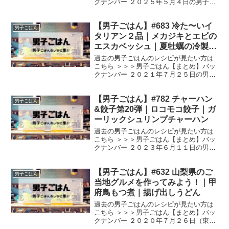
クナンバー ２０２５年５月４日の男子ご
はんは、 スナップえんどうのワンタン焼
き 空豆のにんにくしょうゆ漬け さやえん
【男子ごはん】#683 冷た〜いイ
どうのかき揚げ スナップえんどうのワン
男子ごはん
タン焼き （...
タリアン２品｜メカジキとエビの
エスカベッシュ｜夏牡蠣の冷製パ
スタ
過去の男子ごはんのレシピが見たい方は
こちら ＞＞＞男子ごはん【まとめ】バッ
クナンバー ２０２１年７月２５日の男子
ごはんは、 メカジキとエビのエスカベッ
シュ 夏牡蠣の冷製パスタ メカジキとエビ
【男子ごはん】#782 チャーハン
のエスカベッシュ （出典：） 材料 メカ
男子ごはん
ジキ（２０...
&餃子第20弾｜ロコモコ餃子｜ガ
ーリックシュリンプチャーハン
過去の男子ごはんのレシピが見たい方は
こちら ＞＞＞男子ごはん【まとめ】バッ
クナンバー ２０２３年６月１１日の男子
ごはんは、 ロコモコ餃子 ガーリックシュ
リンプチャーハン ロコモコ餃子 （出
【男子ごはん】#632 山梨県のご
典：） 材料 豚ひき肉（２５０g）、餃子
男子ごはん
の皮（１袋）...
当地グルメを作ってみよう！｜甲
府鳥もつ煮｜揚げ出しうどん
過去の男子ごはんのレシピが見たい方は
こちら ＞＞＞男子ごはん【まとめ】バッ
クナンバー ２０２０年７月２６日（東海
地方は８月１３日放送）の男子ごはん