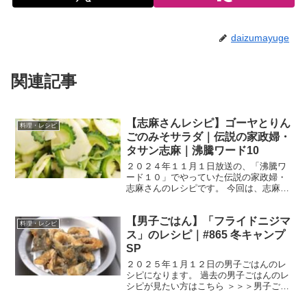
daizumayuge
関連記事
【志麻さんレシピ】ゴーヤとりん
料理・レシピ
ごのみそサラダ｜伝説の家政婦・
タサン志麻｜沸騰ワード10
２０２４年１１月１日放送の、「沸騰ワ
ード１０」でやっていた伝説の家政婦・
志麻さんのレシピです。 今回は、志麻さ
んの古民家再生計画の中、タイムマシー
ン３号が手伝いに行き、志麻さんの家の
【男子ごはん】「フライドニジマ
周りで採れた食材や雑草を使って料理し
料理・レシピ
た回です。 では、早速...
ス」のレシピ｜#865 冬キャンプ
SP
２０２５年１月１２日の男子ごはんのレ
シピになります。 過去の男子ごはんのレ
シピが見たい方はこちら ＞＞＞男子ごは
ん【まとめ】バックナンバー フライドニ