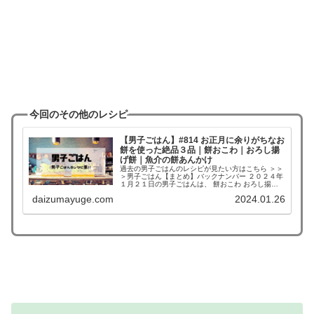
今回のその他のレシピ
【男子ごはん】#814 お正月に余りがちなお
餅を使った絶品３品｜餅おこわ｜おろし揚
げ餅｜魚介の餅あんかけ
過去の男子ごはんのレシピが見たい方はこちら ＞＞
＞男子ごはん【まとめ】バックナンバー ２０２４年
１月２１日の男子ごはんは、 餅おこわ おろし揚げ
餅 魚介の餅あんかけ 餅おこわ （出典：） 材料 切り
daizumayuge.com
2024.01.26
餅（２個）、白米（２合）、干ししいたけ（４...