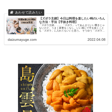
【ズボラ主婦】今日は料理を楽したい時のいろん
な方法・手法【手抜き料理】
「ズボラ主婦」…… 「ズボラ」ってあんまりいい響きじゃ
ないけど、うまく家事をこなし、いい感じで手を抜くこと
も「ズボラ」に入れてもいいと思う。 そうゆう「ズボラ主
婦」である私が、うまく手を抜く料理の仕方、手の抜き方
を教えます！ 今日は買い物に...
daizumayuge.com
2022.04.08