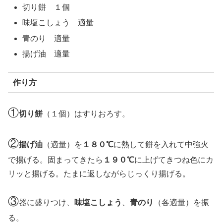
切り餅 １個
味塩こしょう 適量
青のり 適量
揚げ油 適量
作り方
①
切り餅
（１個）はすりおろす。
②
揚げ油
（適量）を
１８０℃
に熱して餅を入れて中強火
で揚げる。固まってきたら
１９０℃
に上げてきつね色にカ
リッと揚げる。たまに返しながらじっくり揚げる。
③
器に盛りつけ、
味塩こしょう
、
青のり
（各適量）を振
る。