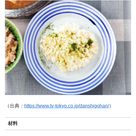
（出典：
https://www.tv-tokyo.co.jp/danshigohan/
）
材料