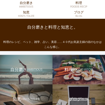
自分磨き
料理
AMBITIOUS
FOODIE-RECIP
知恵
ブログ
HINTS TOLIFE
BLOG
自分磨きと料理と知恵と。
料理のレシピ、ペット、雑学、占い、美容……４０代お気楽主婦の頭のなかは
こんな感じ。
自分磨き
料理
AMBITIOUS
FOODIE-RECIP
知恵
ブログ
HINTS TOLIFE
BLOG