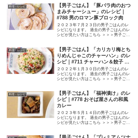
ジマス （出典：） 材料 ニジマス ２尾
【男子ごはん】「豚バラ肉のおつ
酒 大さじ1/2 おろしにんにく 少々 片
料理・レシピ
栗粉 ...
まみチャーシュー」のレシピ｜
#788 男のロマン豚ブロック肉
２０２３年７月２３日の男子ごはんのレ
シピになります。 過去の男子ごはんのレ
シピが見たい方はこちら ＞＞＞男子ごは
ん【まとめ】バックナンバー 豚バラ肉の
おつまみチャーシュー （出典：） 材料
【男子ごはん】「カリカリ梅とち
豚バラ肉（ブロック） ９５０g にんに
料理・レシピ
く １片 し...
りめんじゃこのチャーハン」のレ
シピ｜#711 チャーハン＆餃子 第
１７弾！
２０２２年１月３０日の男子ごはんのレ
シピになります。 過去の男子ごはんのレ
シピが見たい方はこちら ＞＞＞男子ごは
ん【まとめ】バックナンバー カリカリ梅
とちりめんじゃこのチャーハン （出
【男子ごはん】「福神漬け」のレ
典：） 材料 温かいごはん ４００gカリ
料理・レシピ
カリ梅 大４個（...
シピ｜#778 おそば屋さんの和風
カレー
２０２３年５月１４日の男子ごはんのレ
シピになります。 過去の男子ごはんのレ
シピが見たい方はこちら ＞＞＞男子ごは
ん【まとめ】バックナンバー 福神漬け
（出典：） 材料 ナス ２本 大根 ２５
【男子ごはん】「プレミアムツナ
０g きゅうり １００g レンコン １０