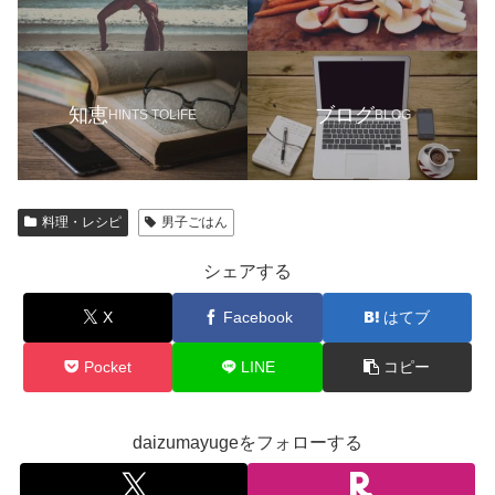
知恵
ブログ
HINTS TOLIFE
BLOG
料理・レシピ
男子ごはん
シェアする
X
Facebook
はてブ
Pocket
LINE
コピー
daizumayugeをフォローする