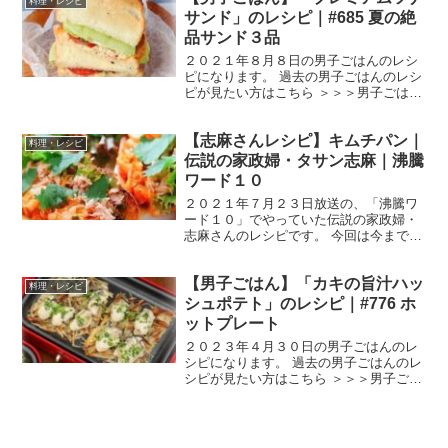
料理・レシピ
０g 青じ...
サンド」のレシピ｜#685 夏の絶
品サンド３品
２０２１年８月８日の男子ごはんのレシ
ピになります。 過去の男子ごはんのレシ
ピが見たい方はこちら ＞＞＞男子ごはん
【まとめ】バックナンバー プレミアムツ
ナサンド （出典：） 材料 山型食パン
【志麻さんレシピ】キムチパン｜
（６枚切り） ４枚バター １０gレタ
料理・レシピ
ス 大３枚フルー...
伝説の家政婦・タサン志麻｜沸騰
ワード１０
２０２１年７月２３日放送の、「沸騰ワ
ード１０」でやっていた伝説の家政婦・
志麻さんのレシピです。 今回は今まで披
露してきた４８３品の中から、日本中の
度肝を抜いたレシピを大公開しました！
【男子ごはん】「カキの旨汁ハッ
２０２０年９月１１日放送の、SHERRY
料理・レシピ
さん、冨永愛さん...
シュポテト」のレシピ｜#776 ホ
ットプレート
２０２３年４月３０日の男子ごはんのレ
シピになります。 過去の男子ごはんのレ
シピが見たい方はこちら ＞＞＞男子ごは
ん【まとめ】バックナンバー カキの旨汁
ハッシュポテト （出典：） 材料 カキ
（加熱用） ２００g じゃがいも ２個
（約２００g）...