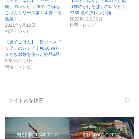
【男子ごはん】「キャベツ
【男子ごはん】「鶏団子と揚
餅」のレシピ｜#691 ご当地
げ餅のかけそば」のレシピ｜
ごはんシリーズ第１４弾！福
#758 冬のアレンジ麺
島県！
2022年12月26日
2021年9月12日
料理・レシピ
料理・レシピ
【男子ごはん】「餅ソースド
リア」のレシピ｜#866 余り
がちなお餅を使った絶品3品
2025年2月4日
料理・レシピ
自分磨き
料理
AMBITIOUS
FOODIE-RECIP