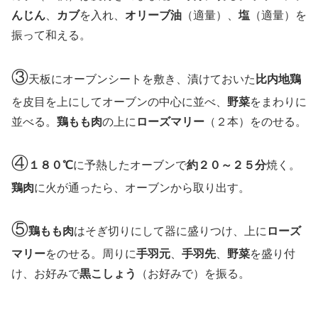
んじん
、
カブ
を入れ、
オリーブ油
（適量）、
塩
（適量）を
振って和える。
③
天板にオーブンシートを敷き、漬けておいた
比内地鶏
を皮目を上にしてオーブンの中心に並べ、
野菜
をまわりに
並べる。
鶏もも肉
の上に
ローズマリー
（２本）をのせる。
④
１８０℃
に予熱したオーブンで
約２０～２５分
焼く。
鶏肉
に火が通ったら、オーブンから取り出す。
⑤
鶏もも肉
はそぎ切りにして器に盛りつけ、上に
ローズ
マリー
をのせる。周りに
手羽元
、
手羽先
、
野菜
を盛り付
け、お好みで
黒こしょう
（お好みで）を振る。