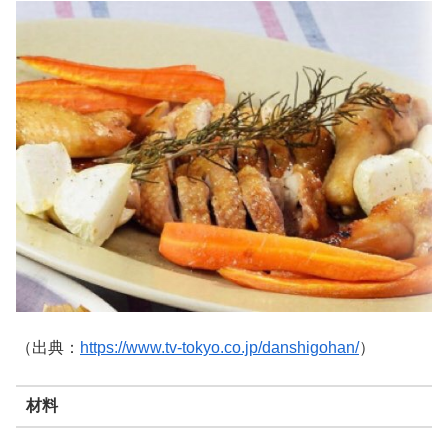
（出典：
https://www.tv-tokyo.co.jp/danshigohan/
）
材料