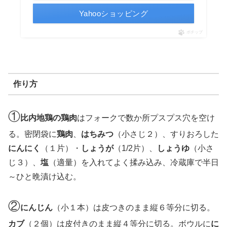
Yahooショッピング
ポチップ
作り方
①
比内地鶏の鶏肉
はフォークで数か所プスプス穴を空け
る。密閉袋に
鶏肉
、
はちみつ
（小さじ２）、すりおろした
にんにく
（１片）・
しょうが
（1/2片）、
しょうゆ
（小さ
じ３）、
塩
（適量）を入れてよく揉み込み、冷蔵庫で半日
～ひと晩漬け込む。
②
にんじん
（小１本）は皮つきのまま縦６等分に切る。
カブ
（２個）は皮付きのまま縦４等分に切る。ボウルに
に