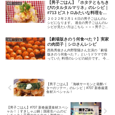
【男子ごはん】「ホタテともちき
典：） 材料 レンコン １節いぶりがっ
料理・レシピ
こ 適量しいたけ ...
びのタルタルマリネ」のレシピ｜
#713 ビストロみたいな料理を作
ろう
２０２２年２月１４日の男子ごはんのレ
シピになります。 過去の男子ごはんのレ
シピが見たい方はこちら ＞＞＞男子ごは
ん【まとめ】バックナンバー ホタテとも
ちきびのタルタルマリネ （出典：） 材料
【劇場版きのう何食べた？】実家
ホタテ貝柱（刺身用） ８個（１２０g）
料理・レシピ
もちきび ...
の肉団子｜シロさんレシピ
西島秀俊さん内野聖陽さん主演の「劇場
版きのう何食べた？」というドラマで作
っていた 料理のレシピの紹介です。 今回
は、シロさんがお母さんに教わってい
た、「実家の肉団子」の作り方です。 実
家の肉団子 （出典：きのう何食べた？）
材料 豚ひき肉 ...
【男子ごはん】「海峡サーモンと発酵バ
ターのソテー」のレシピ｜#707 新春厳選
食材スペシャル！
【男子ごはん】#707 新春厳選食材スペシ
ャル！｜すきしゃぶ鍋｜国産生ハムのピ