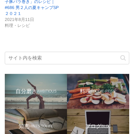
子豚バラ巻き」のレシピ｜
#686 男２人の夏キャンプSP
２０２１
2021年8月11日
料理・レシピ
自分磨き
料理
AMBITIOUS
FOODIE-RECIP
知恵
ブログ
HINTS TOLIFE
BLOG