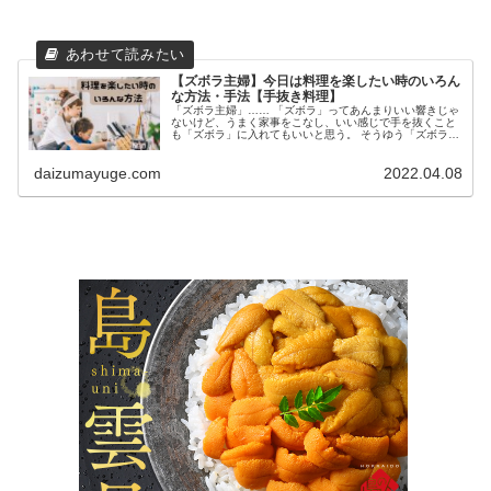
【ズボラ主婦】今日は料理を楽したい時のいろん
な方法・手法【手抜き料理】
「ズボラ主婦」…… 「ズボラ」ってあんまりいい響きじゃ
ないけど、うまく家事をこなし、いい感じで手を抜くこと
も「ズボラ」に入れてもいいと思う。 そうゆう「ズボラ主
婦」である私が、うまく手を抜く料理の仕方、手の抜き方
を教えます！ 今日は買い物に...
daizumayuge.com
2022.04.08