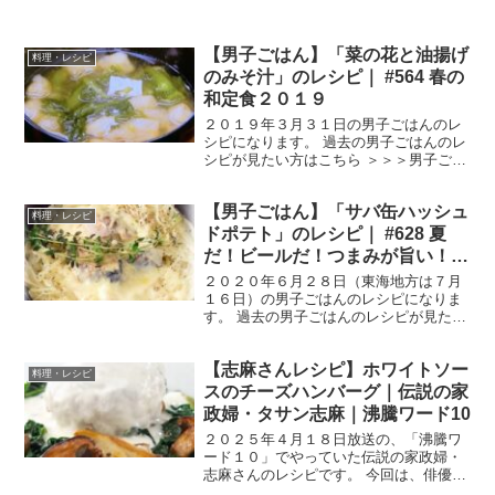
【男子ごはん】「菜の花と油揚げ
料理・レシピ
のみそ汁」のレシピ｜ #564 春の
和定食２０１９
２０１９年３月３１日の男子ごはんのレ
シピになります。 過去の男子ごはんのレ
シピが見たい方はこちら ＞＞＞男子ごは
ん【まとめ】バックナンバー 菜の花と油
揚げのみそ汁 （出典：） 材料 菜の花
【男子ごはん】「サバ缶ハッシュ
1/2束油揚げ １枚かつおだし ５００㏄
料理・レシピ
みそ 大さ...
ドポテト」のレシピ｜ #628 夏
だ！ビールだ！つまみが旨い！お
つまみ３種
２０２０年６月２８日（東海地方は７月
１６日）の男子ごはんのレシピになりま
す。 過去の男子ごはんのレシピが見たい
方はこちら ＞＞＞男子ごはん【まとめ】
バックナンバー サバ缶ハッシュドポテト
【志麻さんレシピ】ホワイトソー
（出典：） 材料 サバ缶（水煮） １缶
料理・レシピ
（２００g）じ...
スのチーズハンバーグ｜伝説の家
政婦・タサン志麻｜沸騰ワード10
２０２５年４月１８日放送の、「沸騰ワ
ード１０」でやっていた伝説の家政婦・
志麻さんのレシピです。 今回は、俳優の
渡邊圭祐さんと網啓永（つな けいと）さ