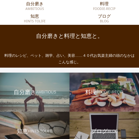
自分磨き
料理
AMBITIOUS
FOODIE-RECIP
知恵
ブログ
HINTS TOLIFE
BLOG
自分磨きと料理と知恵と。
料理のレシピ、ペット、雑学、占い、美容……４０代お気楽主婦の頭のなかは
こんな感じ。
自分磨き
料理
AMBITIOUS
FOODIE-RECIP
知恵
ブログ
HINTS TOLIFE
BLOG