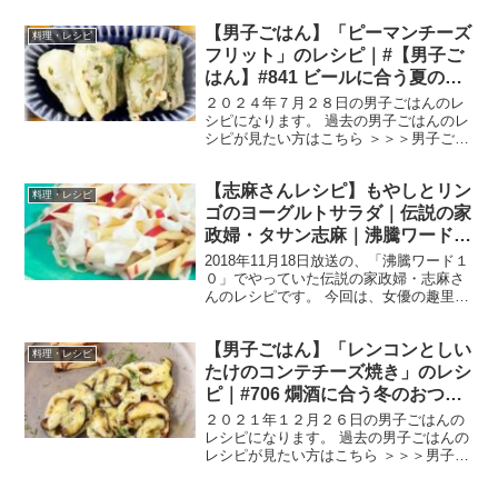
んが、志麻さんの自宅の改装に伺って、
【男子ごはん】「ピーマンチーズ
タイルの目地を埋めた回です。 では、早
料理・レシピ
速作り方です。 ホ...
フリット」のレシピ｜#【男子ご
はん】#841 ビールに合う夏のお
つまみ
２０２４年７月２８日の男子ごはんのレ
シピになります。 過去の男子ごはんのレ
シピが見たい方はこちら ＞＞＞男子ごは
ん【まとめ】バックナンバー ピーマンチ
ーズフリット （出典：） 材料 ピーマ
【志麻さんレシピ】もやしとリン
ン ５個 ピザ用チーズ ５０g アンチョ
料理・レシピ
ビ（フィレ）...
ゴのヨーグルトサラダ｜伝説の家
政婦・タサン志麻｜沸騰ワード１
０
2018年11月18日放送の、「沸騰ワード１
０」でやっていた伝説の家政婦・志麻さ
んのレシピです。 今回は、女優の趣里さ
ん、前田敦子さん、ココリコの遠藤章造
さんを迎えて、「秋食材たっぷり！志麻
【男子ごはん】「レンコンとしい
さんの満腹フルコース」をテーマに志麻
料理・レシピ
さんが料理を作...
たけのコンテチーズ焼き」のレシ
ピ｜#706 燗酒に合う冬のおつま
み
２０２１年１２月２６日の男子ごはんの
レシピになります。 過去の男子ごはんの
レシピが見たい方はこちら ＞＞＞男子ご
はん【まとめ】バックナンバー レンコン
としいたけのコンテチーズ焼き （出