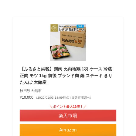
【ふるさと納税】鶏肉 比内地鶏 1羽 ケース 冷蔵
正肉 モツ 1kg 前後 ブランド肉 鍋 ステーキ きり
たんぽ 大館産
秋田県大館市
¥10,000
（2022/01/03 18:09時点 | 楽天市場調べ）
＼ポイント最大11倍！／
楽天市場
Amazon