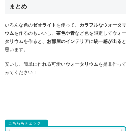
まとめ
いろんな色の
ゼオライト
を使って、
カラフルなウォータリ
ウム
を作るのもいいし、
茶色
や
青
など色を限定して
ウォー
タリウム
を作ると、
お部屋のインテリアに統一感が出る
と
思います。
安いし、簡単に作れる可愛い
ウォータリウム
を是非作って
みてください！
こちらもチェック！