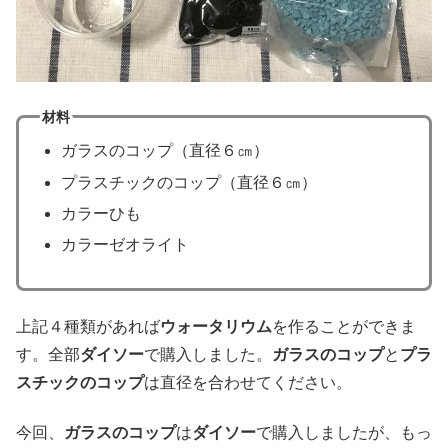
材料
ガラスのコップ（直径６㎝）
プラスチックのコップ（直径６㎝）
カラーひも
カラーゼオライト
上記４種類があれば
ウォータリウム
を作ることができま
す。全部
ダイソー
で購入しました。
ガラスのコップ
と
プラ
スチックのコップ
は直径を合わせてください。
今回、
ガラスのコップ
は
ダイソー
で購入しましたが、もっ