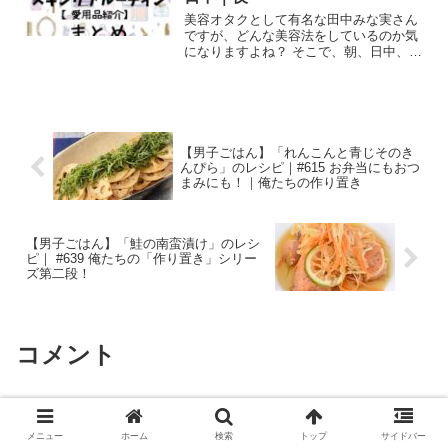
美容オタクとして有名な田中みな実さん
ですが、どんな美容法をしているのか気
になりますよね？ そこで、朝、日中、夜
に分けて、スキンケアのルーティンをま
とめてみました！ 真似できるところは真
似しちゃいましょう。 その他の人気美容
記事 美容家IKK...
【男子ごはん】「れんこんと青じそのき
んぴら」のレシピ｜#615 お弁当にもおつ
まみにも！｜俺たちの作り置き
【男子ごはん】「鮭の南蛮漬け」のレシ
ピ｜ #639 俺たちの「作り置き」シリー
ズ第二段！
コメント
コメントを書き込む
メニュー
ホーム
検索
トップ
サイドバー