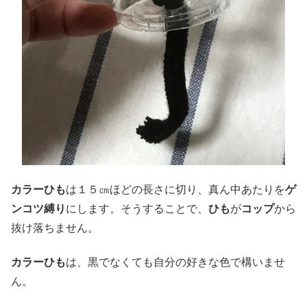
カラーひも
は１５㎝ほどの長さに切り、真ん中あたりを
ゲ
ンコツ縛り
にします。そうすることで、
ひも
が
コップ
から
抜け落ちません。
カラーひも
は、黒でなくても自分の好きな色で構いませ
ん。