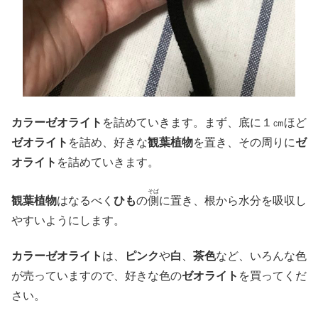
カラーゼオライト
を詰めていきます。まず、底に１㎝ほど
ゼオライト
を詰め、好きな
観葉植物
を置き、その周りに
ゼ
オライト
を詰めていきます。
そば
観葉植物
はなるべく
ひも
の
側
に置き、根から水分を吸収し
やすいようにします。
カラーゼオライト
は、
ピンク
や
白
、
茶色
など、いろんな色
が売っていますので、好きな色の
ゼオライト
を買ってくだ
さい。