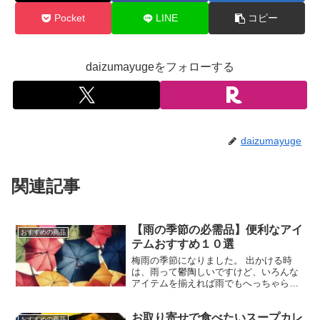
Pocket
LINE
コピー
daizumayugeをフォローする
daizumayuge
関連記事
【雨の季節の必需品】便利なアイ
おすすめの商品
テムおすすめ１０選
梅雨の季節になりました。 出かける時
は、雨って鬱陶しいですけど、いろんな
アイテムを揃えれば雨でもへっちゃらで
す。そんな、雨でも便利なアイテムをご
紹介します。 傘 逆さ傘 濡れる部分が内
お取り寄せで食べたいスープカレ
側になるので、水滴が地面に垂れ落ちま
おすすめの商品