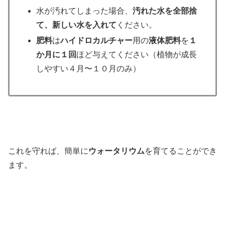
水が汚れてしまった場合、
汚れた水を全部捨
て、新しい水を入れて
ください。
肥料
は
ハイドロカルチャー
用の
液体肥料
を
１
か月に１回
ほど与えてください（植物が成長
しやすい４月〜１０月のみ）
これを守れば、簡単に
ウォータリウム
を育てることができ
ます。