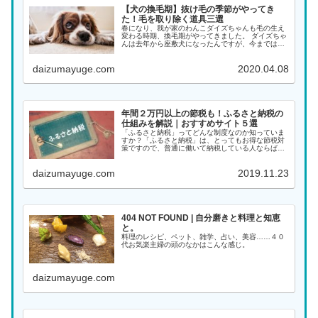
【犬の換毛期】抜け毛の季節がやってき
た！毛を取り除く道具三選
春になり、我が家のわんこダイズちゃんも毛の生え
変わる時期、換毛期がやってきました。 ダイズちゃ
んは去年から座敷犬になったんですが、今までは抜
け毛の掃除もそんなに手がかからなかったのです
が、換毛期に入った最近では、ダイズちゃんが寝て
daizumayuge.com
2020.04.08
いるクッシ...
年間２万円以上の節税も！ふるさと納税の
仕組みを解説｜おすすめサイト５選
「ふるさと納税」ってどんな制度なのか知っていま
すか？「ふるさと納税」は、とってもお得な節税対
策ですので、普通に働いて納税している人ならばや
らなきゃ損です。 平均的な所得なら、少なくとも年
間２万円ほどは節税できるんです。収入や家族構成
daizumayuge.com
2019.11.23
によって...
404 NOT FOUND | 自分磨きと料理と知恵
と。
料理のレシピ、ペット、雑学、占い、美容……４０
代お気楽主婦の頭のなかはこんな感じ。
daizumayuge.com