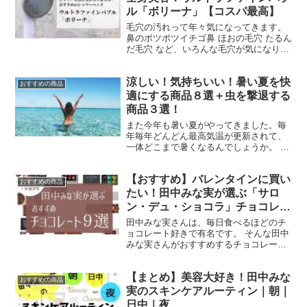
ル「ボリーナ」【コスパ最高】
毛穴の汚れって年々気になってきます。
鼻のポツポツイチゴ鼻 ほおの毛穴 たるん
だ毛穴 など、いろんな毛穴が気になりま
す。 そして、夏になると、 その毛穴に溜
まった皮脂の匂いも気になります。 化粧
涼しい！気持ちいい！暑い夏を快
品をいろいろ使ってみたり 毛穴パックを
おすすめの商品
してみた...
適にする商品８選＋虫を撃退する
商品３選！
また今年も暑い夏がやってきました。毎
年毎年どんどん最高気温が更新されて、
一体どこまで暑くなるんでしょうか。 そ
んな暑い夏を、少しでも快適にできるア
イテムを集めてみました。 ひんやり快適
【おすすめ】バレンタインに買い
グッズ 暑い夏を快適に過ごすひんやりグ
おすすめの商品
ッズ集めました。 ...
たい！田中みな実が選ぶ「サロ
ン・デュ・ショコラ」チョコレー
ト９選【有名ショコラティエ】
田中みな実さんは、毎日食べるほどのチ
ョコレート好きで有名です。 そんな田中
みな実さんがおすすめするチョコレート
は食べてみたくなります。ちょうど今バ
レンタインのシーズンですし、「サロ
【まとめ】美容大好き！田中みな
ン・デュ・ショコラ」などチョコレート
おすすめの商品
がたくさん売っています。...
実のスキンケアルーティン｜朝｜
日中｜夜