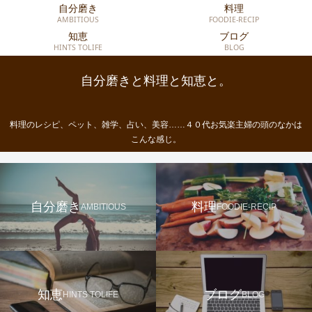
自分磨き
料理
AMBITIOUS
FOODIE-RECIP
知恵
ブログ
HINTS TOLIFE
BLOG
自分磨きと料理と知恵と。
料理のレシピ、ペット、雑学、占い、美容……４０代お気楽主婦の頭のなかは
こんな感じ。
自分磨き
料理
AMBITIOUS
FOODIE-RECIP
知恵
ブログ
HINTS TOLIFE
BLOG