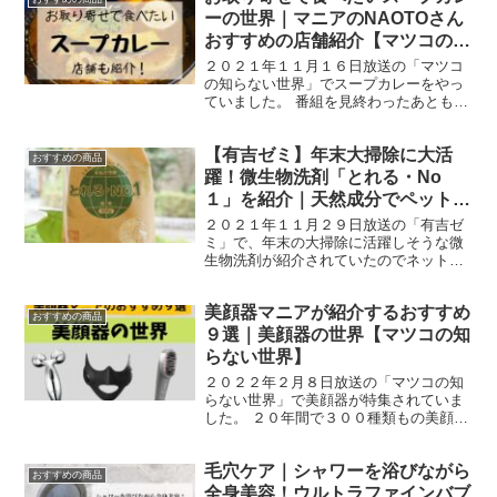
せん。洋服や荷物も濡...
ーの世界｜マニアのNAOTOさん
おすすめの店舗紹介【マツコの知
らない世界】
２０２１年１１月１６日放送の「マツコ
の知らない世界」でスープカレーをやっ
ていました。 番組を見終わったあとも、
スープカレーが気になって、お取り寄せ
などで食べてみたいと思いまとめてみま
【有吉ゼミ】年末大掃除に大活
した。 スープカレーとは スープカレーは
おすすめの商品
１９９０年代後半に...
躍！微生物洗剤「とれる・No
１」を紹介｜天然成分でペットや
赤ちゃんにも安心
２０２１年１１月２９日放送の「有吉ゼ
ミ」で、年末の大掃除に活躍しそうな微
生物洗剤が紹介されていたのでネットで
探してみました！ お掃除芸人「どきどき
キャンプ」のサトミツさんは、掃除能力
美顔器マニアが紹介するおすすめ
検定士５級の資格を持っていて、番組以
おすすめの商品
外にも、趣味でいろんな...
９選｜美顔器の世界【マツコの知
らない世界】
２０２２年２月８日放送の「マツコの知
らない世界」で美顔器が特集されていま
した。 ２０年間で３００種類もの美顔器
を試した、美容ライターの吉田瑞穂さん
が解説してくれました。 吉田瑞穂さんと
毛穴ケア｜シャワーを浴びながら
は 都内在住の美容ライター。 中高生の時
おすすめの商品
に、顔中のニキビ...
全身美容！ウルトラファインバブ