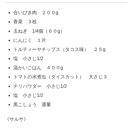
合いびき肉 ２００g
香菜 ３枝
玉ねぎ 1/4個（６０g）
にんにく １片
トルティーヤチップス（タコス味） ２５g
塩 小さじ1/2
温かいごはん ４００g
トマトの水煮缶（ダイスカット） 大さじ３
チリパウダー 小さじ1/2
塩 小さじ1/2
黒こしょう 適量
《サルサ》