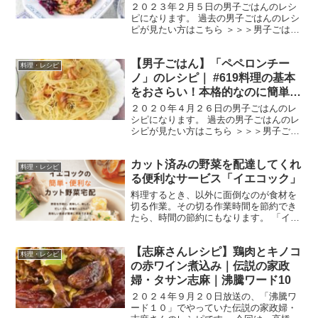
２０２３年２月５日の男子ごはんのレシ
ピになります。 過去の男子ごはんのレシ
ピが見たい方はこちら ＞＞＞男子ごはん
【まとめ】バックナンバー ペッパー豚ト
ロしば漬けチャーハン （出典：） 材料
【男子ごはん】「ペペロンチー
豚トロ １５０g しば漬け 約８０g 万
料理・レシピ
能ねぎ ５...
ノ」のレシピ｜ #619料理の基本
をおさらい！本格的なのに簡単！
パスタ３種を伝授
２０２０年４月２６日の男子ごはんのレ
シピになります。 過去の男子ごはんのレ
シピが見たい方はこちら ＞＞＞男子ごは
ん【まとめ】バックナンバー ペペロンチ
ーノ （出典：） 材料 フェデリーニ １
カット済みの野菜を配達してくれ
００gにんにく ２片赤唐辛子(小口切
料理・レシピ
り) 小さじ1...
る便利なサービス「イエコック」
料理するとき、以外に面倒なのが食材を
切る作業。その切る作業時間を節約でき
たら、時間の節約にもなります。 「イエ
コック」では、もう既に切ってある野菜
を宅配してくれるので、忙しい主婦に便
【志麻さんレシピ】鶏肉とキノコ
利なサービスなんです！ ▼クリック！応
料理・レシピ
援お願いします！▼
の赤ワイン煮込み｜伝説の家政
婦・タサン志麻｜沸騰ワード10
２０２４年９月２０日放送の、「沸騰ワ
ード１０」でやっていた伝説の家政婦・