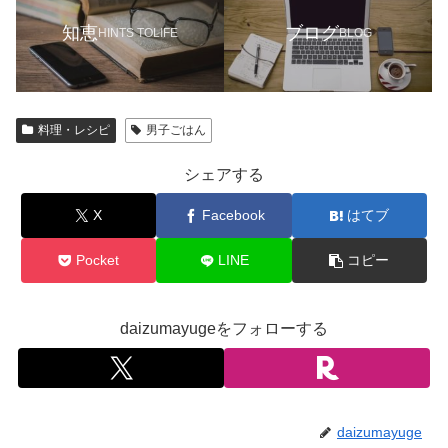
知恵
ブログ
HINTS TOLIFE
BLOG
料理・レシピ
男子ごはん
シェアする
X
Facebook
はてブ
Pocket
LINE
コピー
daizumayugeをフォローする
daizumayuge