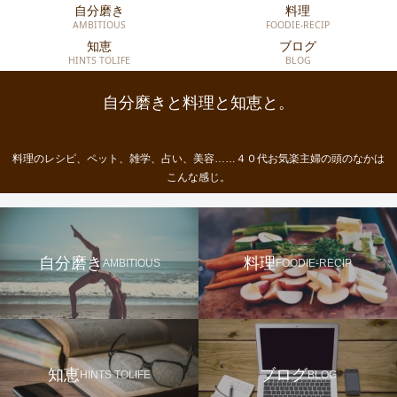
自分磨き
料理
AMBITIOUS
FOODIE-RECIP
知恵
ブログ
HINTS TOLIFE
BLOG
自分磨きと料理と知恵と。
料理のレシピ、ペット、雑学、占い、美容……４０代お気楽主婦の頭のなかは
こんな感じ。
自分磨き
料理
AMBITIOUS
FOODIE-RECIP
知恵
ブログ
HINTS TOLIFE
BLOG