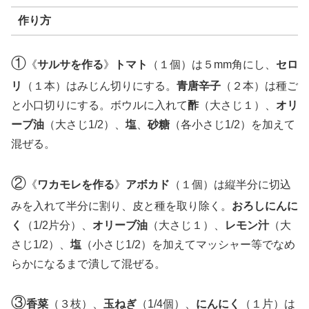
作り方
①
《
サルサを作る
》
トマト
（１個）は５mm角にし、
セロ
リ
（１本）はみじん切りにする。
青唐辛子
（２本）は種ご
と小口切りにする。ボウルに入れて
酢
（大さじ１）、
オリ
ーブ油
（大さじ1/2）、
塩
、
砂糖
（各小さじ1/2）を加えて
混ぜる。
②
《
ワカモレを作る
》
アボカド
（１個）は縦半分に切込
みを入れて半分に割り、皮と種を取り除く。
おろしにんに
く
（1/2片分）、
オリーブ油
（大さじ１）、
レモン汁
（大
さじ1/2）、
塩
（小さじ1/2）を加えてマッシャー等でなめ
らかになるまで潰して混ぜる。
③
香菜
（３枝）、
玉ねぎ
（1/4個）、
にんにく
（１片）は