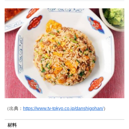
（出典：
https://www.tv-tokyo.co.jp/danshigohan/
）
材料