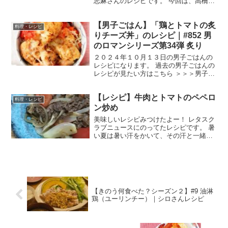
志麻さんのレシピです。 今回は、高橋文
哉さん、田中圭さん、坂井真紀さん、さ
らば青春の光の森田哲矢さんを迎えて
【男子ごはん】「鶏とトマトの炙
「秋食材で絶品料理１３連発」です。 で
料理・レシピ
は、早速作り方です。 ...
りチーズ丼」のレシピ｜#852 男
のロマンシリーズ第34弾 炙り
２０２４年１０月１３日の男子ごはんの
レシピになります。 過去の男子ごはんの
レシピが見たい方はこちら ＞＞＞男子ご
はん【まとめ】バックナンバー 鶏とトマ
トの炙りチーズ丼 （出典：） 材料 鶏も
【レシピ】牛肉とトマトのペペロ
も肉 ３５０g 塩 小さじ1/3 黒こしょ
料理・レシピ
う 適量...
ン炒め
美味しいレシピみつけたよー！ レタスク
ラブニュースにのってたレシピです。 暑
い夏は暑い汗をかいて、その汗と一緒に
ミネラルや鉄分も排出されてしまいま
す。その失われた鉄分を補給できるメニ
ュー『牛肉とトマトのペペロン炒め』で
す。 『3分クッキング...
【きのう何食べた？シーズン２】#9 油淋
鶏（ユーリンチー）｜シロさんレシピ