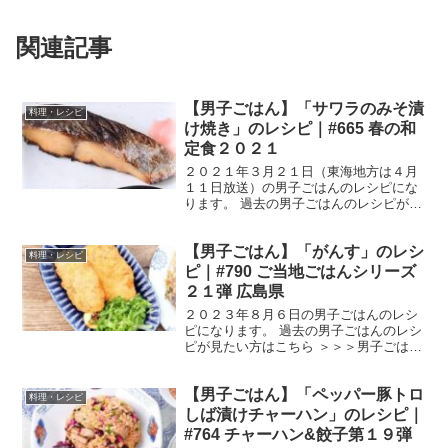
関連記事
【男子ごはん】「サワラのみそ漬
料理・レシピ
け焼き」のレシピ｜#665 春の和
定食２０２１
２０２１年３月２１日（東海地方は４月
１１日放送）の男子ごはんのレシピにな
ります。 過去の男子ごはんのレシピが見
たい方はこちら ＞＞＞男子ごはん【まと
め】バックナンバー サワラのみそ漬け焼
【男子ごはん】「がんす」のレシ
き （出典：） 材料 サワラ ２切れみ
料理・レシピ
そ １２０g砂糖...
ピ｜#790 ご当地ごはんシリーズ
２１弾 広島県
２０２３年８月６日の男子ごはんのレシ
ピになります。 過去の男子ごはんのレシ
ピが見たい方はこちら ＞＞＞男子ごはん
【まとめ】バックナンバー がんす （出
典：） 材料 すき身タラ（生） ４００g
【男子ごはん】「ペッパー豚トロ
玉ねぎ ８０g 赤唐辛子 ２本 片栗粉
料理・レシピ
大さじ２...
しば漬けチャーハン」のレシピ｜
#764 チャーハン&餃子第１９弾