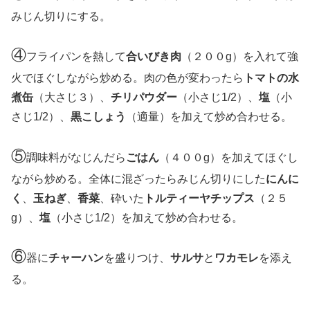
みじん切りにする。
④
フライパンを熱して
合いびき肉
（２００g）を入れて強
火でほぐしながら炒める。肉の色が変わったら
トマトの水
煮缶
（大さじ３）、
チリパウダー
（小さじ1/2）、
塩
（小
さじ1/2）、
黒こしょう
（適量）を加えて炒め合わせる。
⑤
調味料がなじんだら
ごはん
（４００g）を加えてほぐし
ながら炒める。全体に混ざったらみじん切りにした
にんに
く
、
玉ねぎ
、
香菜
、砕いた
トルティーヤチップス
（２５
g）、
塩
（小さじ1/2）を加えて炒め合わせる。
⑥
器に
チャーハン
を盛りつけ、
サルサ
と
ワカモレ
を添え
る。