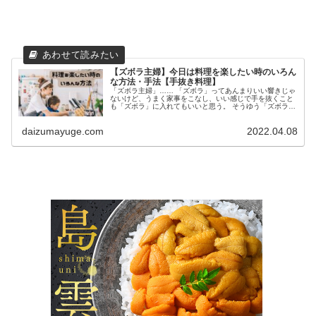
【ズボラ主婦】今日は料理を楽したい時のいろん
な方法・手法【手抜き料理】
「ズボラ主婦」…… 「ズボラ」ってあんまりいい響きじゃ
ないけど、うまく家事をこなし、いい感じで手を抜くこと
も「ズボラ」に入れてもいいと思う。 そうゆう「ズボラ主
婦」である私が、うまく手を抜く料理の仕方、手の抜き方
を教えます！ 今日は買い物に...
daizumayuge.com
2022.04.08