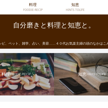
料理
知恵
FOODIE-RECIP
HINTS TOLIFE
自分磨きと料理と知恵と。
シピ、ペット、雑学、占い、美容……４０代お気楽主婦の頭のなかはこ
料理
知恵
FOODIE-RECIP
HINTS TOLIFE