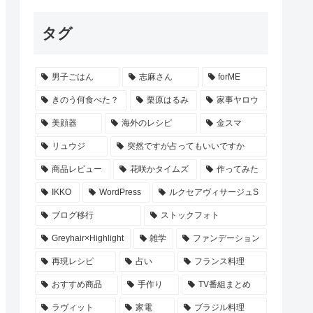
タグ
男子ごはん
志麻さん
forME
きのう何食べた？
栗原はるみ
家事ヤロウ
美顔器
海外のレシピ
金スマ
リュウジ
突然ですが占ってもいいですか
商品レビュー
花咲かタイムズ
作ってみた
IKKO
WordPress
ルクセアヴィサージュS
ブログ移行
ストックフォト
Greyhair×Highlight
雑学
ファンデーション
再現レシピ
占い
フランス料理
おすすめ商品
手作り
TV番組まとめ
ラヴィット
家電
ブラジル料理