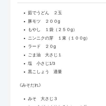
茹でうどん ２玉
豚モツ ２００g
もやし １袋（２５０g）
ニンニクの芽 １束（１００g）
ラード ２０g
ごま油 大さじ１
塩 小さじ1/3
黒こしょう 適量
《みそだれ》
みそ 大さじ３