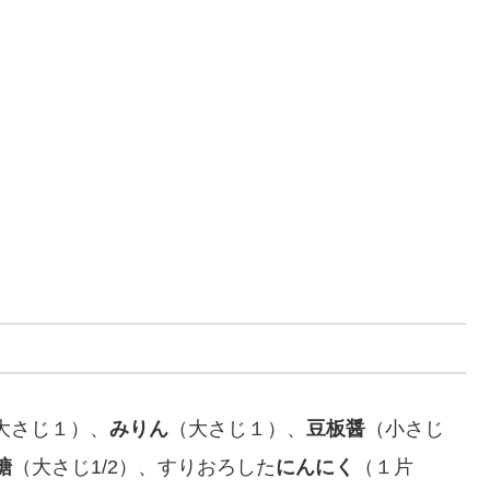
大さじ１）、
みりん
（大さじ１）、
豆板醤
（小さじ
糖
（大さじ1/2）、すりおろした
にんにく
（１片