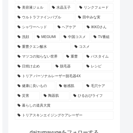
美容液ジェル
水晶玉子
リンクフェード
ウルトラファインバブル
田中みな実
シャワーヘッド
ヘアケア
IKKOさん
洗顔
MEGUMI
中国コスメ
TV番組
重曹クエン酸水
コスメ
マツコの知らない世界
重曹
バスタイム
日焼け止め
脱毛器
レシピ
トリア パーソナルレーザー脱毛器4X
健康に良いもの
敏感肌
毛穴ケア
災害
陶器肌
ひるおびライフ
暮らしの道具大賞
トリアスキンエイジングケアレーザー
daizumayugeをフォローする