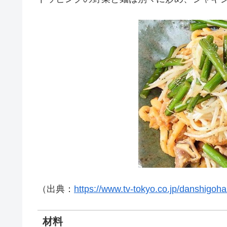
（出典：
https://www.tv-tokyo.co.jp/danshigoha
材料