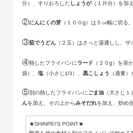
分）、すりおろした
しょうが
（１片分）を加
②
にんにくの芽
（１００g）は５㎝幅に切る
③
茹でうどん
（２玉）はさっと湯通しし、ザ
④
熱したフライパンに
ラード
（２０g）を溶
袋）、
塩
（小さじ1/3）、
黒こしょう
（適量）
⑤
別の熱したフライパンに
ごま油
（大さじ１
ん
を加え、その上から
みそだれ
を加え、炒め
★SHINPEI’S POINT★