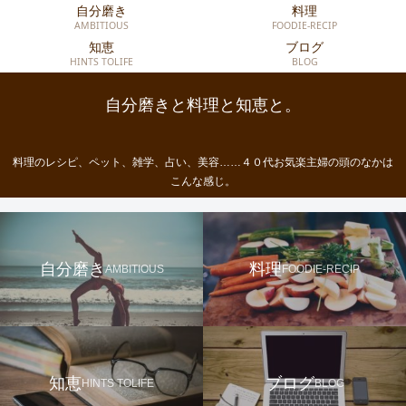
自分磨き
料理
AMBITIOUS
FOODIE-RECIP
知恵
ブログ
HINTS TOLIFE
BLOG
自分磨きと料理と知恵と。
料理のレシピ、ペット、雑学、占い、美容……４０代お気楽主婦の頭のなかは
こんな感じ。
自分磨き
料理
AMBITIOUS
FOODIE-RECIP
知恵
ブログ
HINTS TOLIFE
BLOG