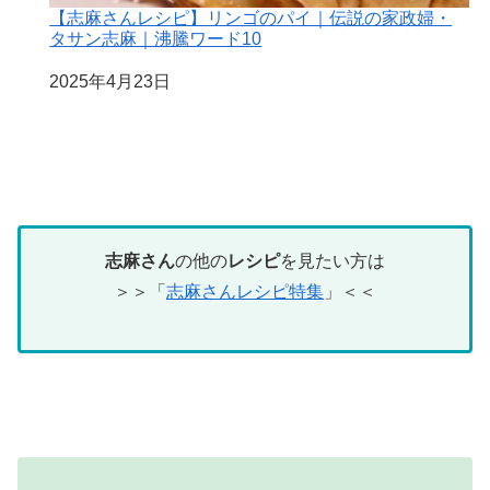
【志麻さんレシピ】リンゴのパイ｜伝説の家政婦・
タサン志麻｜沸騰ワード10
日付
2025年4月23日
志麻さん
の他の
レシピ
を見たい方は
＞＞「
志麻さんレシピ特集
」＜＜