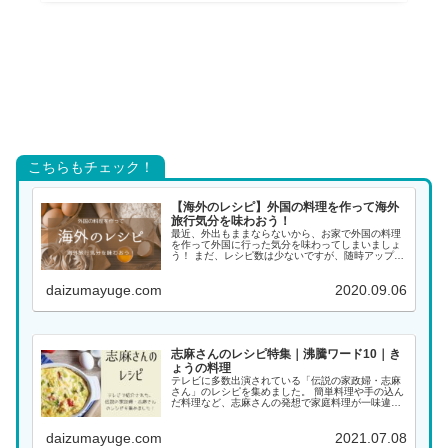
こちらもチェック！
【海外のレシピ】外国の料理を作って海外
旅行気分を味わおう！
最近、外出もままならないから、お家で外国の料理
を作って外国に行った気分を味わってしまいましょ
う！ まだ、レシピ数は少ないですが、随時アップし
ていく予定ですので、また覗きに来てください。 ア
ジアの料理 インド料理 インドネシア料理 韓国料理
daizumayuge.com
2020.09.06
...
志麻さんのレシピ特集｜沸騰ワード10｜き
ょうの料理
テレビに多数出演されている「伝説の家政婦・志麻
さん」のレシピを集めました。 簡単料理や手の込ん
だ料理など、志麻さんの発想で家庭料理が一味違っ
た料理になります。大好きな志麻さんの料理をぜひ
作ってみてください！ 料理名がわかる場合は、こち
daizumayuge.com
2021.07.08
らから...