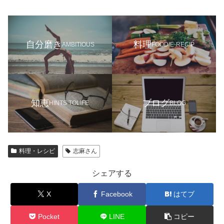
自分磨き
料理
AMBITIOUS
FOODIE-RECIP
知恵
ブログ
HINTS TOLIFE
BLOG
料理・レシピ
志麻さん
シェアする
X
Facebook
はてブ
Pocket
LINE
コピー