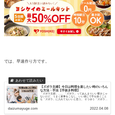
では、早速作り方です。
【ズボラ主婦】今日は料理を楽したい時のいろん
な方法・手法【手抜き料理】
「ズボラ主婦」…… 「ズボラ」ってあんまりいい響きじゃ
ないけど、うまく家事をこなし、いい感じで手を抜くこと
も「ズボラ」に入れてもいいと思う。 そうゆう「ズボラ主
婦」である私が、うまく手を抜く料理の仕方、手の抜き方
を教えます！ 今日は買い物に...
daizumayuge.com
2022.04.08