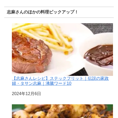
志麻さんのほかの料理ピックアップ！
【志麻さんレシピ】ステックフリット｜伝説の家政
婦・タサン志麻｜沸騰ワード10
日付
2024年12月6日