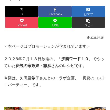
X
Facebook
はてブ
Pocket
LINE
コピー
2025.07.25
＜本ページはプロモーションが含まれています＞
２０２5年７月１８日放送の、「
沸騰ワード１０
」でやっ
ていた
伝説の家政婦
・
志麻さん
のレシピです。
今回は、矢田亜希子さんとのコラボ企画、「真夏のコスト
コパーティー」です。