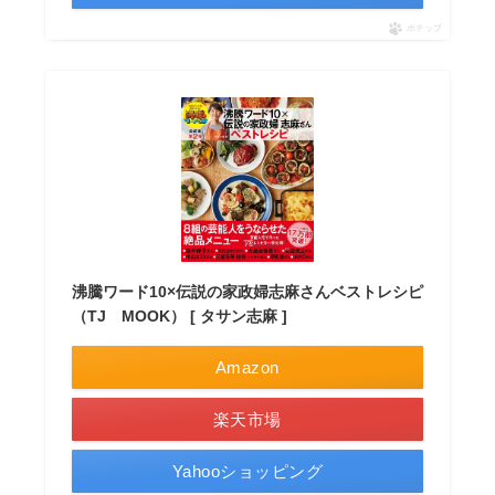
ポチップ
沸騰ワード10×伝説の家政婦志麻さんベストレシピ
（TJ MOOK） [ タサン志麻 ]
Amazon
楽天市場
Yahooショッピング