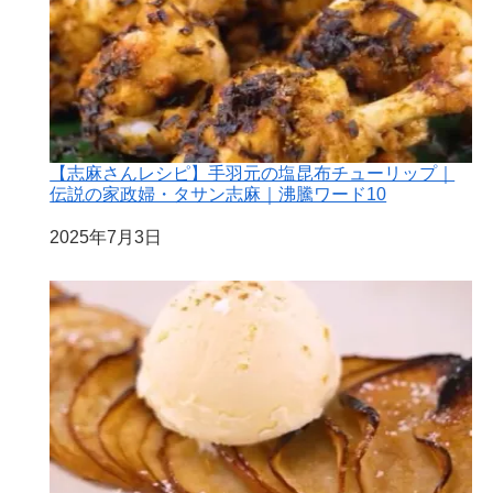
【志麻さんレシピ】手羽元の塩昆布チューリップ｜
伝説の家政婦・タサン志麻｜沸騰ワード10
日付
2025年7月3日