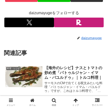
daizumayugeをフォローする
daizumayuge
関連記事
【海外のレシピ】ナスとトマトの
料理・レシピ
炒め煮「パトゥルジャン・イマ
ム・バユルドゥ」｜トルコ料理｜
サーモスのCMで出てくる呪文みたいな料
理「パトゥルジャン・イマム・バユルド
ゥ」ですが、これはトルコ料理で、「パ
トゥルジャン」は「なす」、「イマム」
は「お坊さん」、「バユルドゥ」は「気
【志麻さんレシピ】ネギホタルイ
絶する」という意味です。 お坊さんも気
料理・レシピ
メニュー
ホーム
検索
トップ
サイドバー
絶するほどの料理って...
カ｜伝説の家政婦・タサン志麻｜