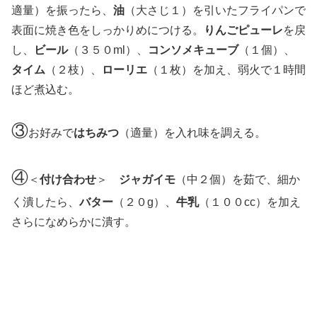
適量）を振ったら、
油
（大さじ１）を引いたフライパンで
表面に焼き色をしっかりめにつける。
りんごピューレ
を戻
し、
ビール
（３５０ml）、
コンソメキューブ
（１個）、
タイム
（２枝）、
ローリエ
（１枚）を加え、弱火で１時間
ほど煮込む。
③
お好みで
はちみつ
（適量）を入れ味を調える。
④
＜
付け合わせ
＞
ジャガイモ
（中２個）を茹で、細か
く潰したら、
バター
（２０g）、
牛乳
（１００cc）を加え
さらになめらかに潰す。