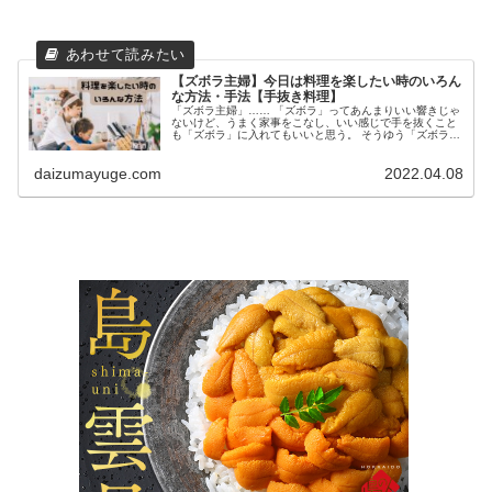
【ズボラ主婦】今日は料理を楽したい時のいろん
な方法・手法【手抜き料理】
「ズボラ主婦」…… 「ズボラ」ってあんまりいい響きじゃ
ないけど、うまく家事をこなし、いい感じで手を抜くこと
も「ズボラ」に入れてもいいと思う。 そうゆう「ズボラ主
婦」である私が、うまく手を抜く料理の仕方、手の抜き方
を教えます！ 今日は買い物に...
daizumayuge.com
2022.04.08