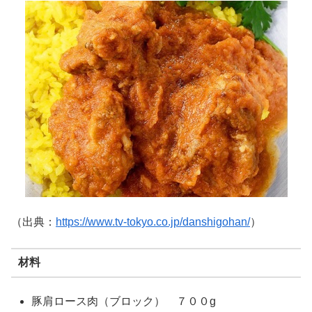
（出典：
https://www.tv-tokyo.co.jp/danshigohan/
）
材料
豚肩ロース肉（ブロック） ７００g