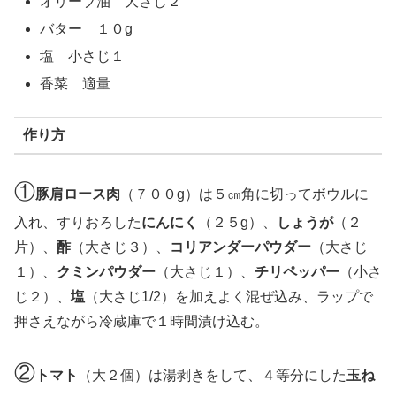
オリーブ油 大さじ２
バター １０g
塩 小さじ１
香菜 適量
作り方
①
豚肩ロース肉
（７００g）は５㎝角に切ってボウルに
入れ、すりおろした
にんにく
（２５g）、
しょうが
（２
片）、
酢
（大さじ３）、
コリアンダーパウダー
（大さじ
１）、
クミンパウダー
（大さじ１）、
チリペッパー
（小さ
じ２）、
塩
（大さじ1/2）を加えよく混ぜ込み、ラップで
押さえながら冷蔵庫で１時間漬け込む。
②
トマト
（大２個）は湯剥きをして、４等分にした
玉ね