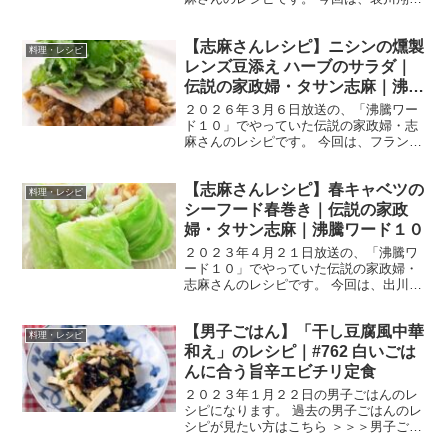
ん、千葉雄大さん、滝沢カレンさんを迎
え、冬の食材を使って、あったか激ウマ
【志麻さんレシピ】ニシンの燻製
料理が連発です！ では、早速作り方で
料理・レシピ
す。 プリン （出典：...
レンズ豆添え ハーブのサラダ｜
伝説の家政婦・タサン志麻｜沸騰
ワード10
２０２６年３月６日放送の、「沸騰ワー
ド１０」でやっていた伝説の家政婦・志
麻さんのレシピです。 今回は、フランス
まで出張し、フランス在住の杏さんと激
ウマ日本食を大量作り置きをしました！
【志麻さんレシピ】春キャベツの
では、早速作り方です。 ニシンの燻製 レ
料理・レシピ
ンズ豆添え ハー...
シーフード春巻き｜伝説の家政
婦・タサン志麻｜沸騰ワード１０
２０２３年４月２１日放送の、「沸騰ワ
ード１０」でやっていた伝説の家政婦・
志麻さんのレシピです。 今回は、出川哲
朗さん、宮川大輔さん、朝日奈央さんを
迎え、「青空レストラン」とコラボした
【男子ごはん】「干し豆腐風中華
「旬の春食材で満腹SP」です！ では、
料理・レシピ
早速作り方です。 春...
和え」のレシピ｜#762 白いごは
んに合う旨辛エビチリ定食
２０２３年１月２２日の男子ごはんのレ
シピになります。 過去の男子ごはんのレ
シピが見たい方はこちら ＞＞＞男子ごは
ん【まとめ】バックナンバー 干し豆腐風