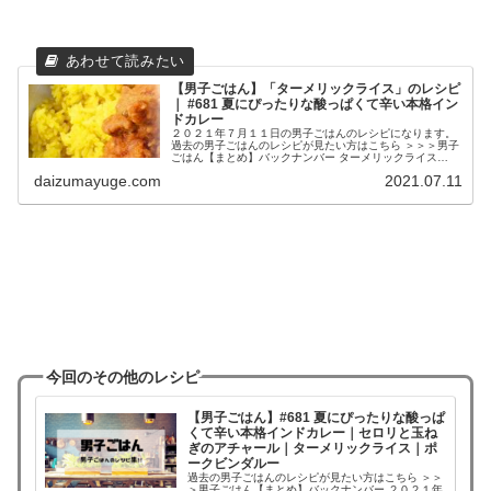
【男子ごはん】「ターメリックライス」のレシピ
｜ #681 夏にぴったりな酸っぱくて辛い本格イン
ドカレー
２０２１年７月１１日の男子ごはんのレシピになります。
過去の男子ごはんのレシピが見たい方はこちら ＞＞＞男子
ごはん【まとめ】バックナンバー ターメリックライス
（出典：） 材料 白米 ２合水 ３６０ccターメリック
daizumayuge.com
2021.07.11
小さじ１塩 小さじ1/2...
今回のその他のレシピ
【男子ごはん】#681 夏にぴったりな酸っぱ
くて辛い本格インドカレー｜セロリと玉ね
ぎのアチャール｜ターメリックライス｜ポ
ークビンダルー
過去の男子ごはんのレシピが見たい方はこちら ＞＞
＞男子ごはん【まとめ】バックナンバー ２０２１年