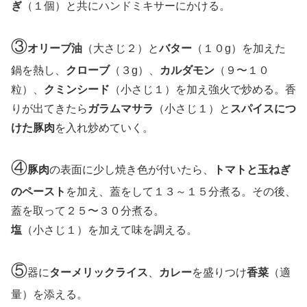
ぎ
（１個）と共にハンドミキサーにかける。
③
オリーブ油
（大さじ２）と
バター
（１０g）を加えた
鍋を熱し、
クローブ
（３g）、
カルダモン
（９〜１０
粒）、
クミンシード
（小さじ１）を加え強火で炒める。香
りが出てきたら
ガラムマサラ
（小さじ１）と
スパイスにつ
けた豚肉
を入れ炒めていく。
④
豚肉
の表面に少し焼き色が付いたら、
トマトと玉ねぎ
のペースト
を加え、蓋をして１３～１５分煮る。その後、
蓋を取って２５〜３０分煮る。
塩
（小さじ１）を加えて味を調える。
⑤
器に
ターメリックライス
、
カレー
を盛りつけ
香菜
（適
量）を添える。