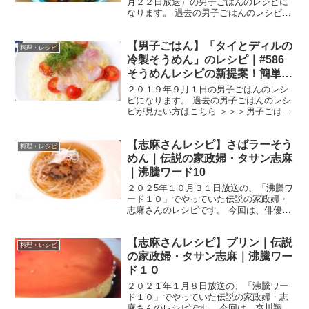
月２２日放送）の男子ごはんのレシピに
なります。 過去の男子ごはんのレシピが
見たい方はこちら ＞＞＞男子ごはん【ま
とめ】バックナンバー 豚ヒレと秋野菜の
【男子ごはん】「タイとディルの
しょうが煮 お肉をジューシーに仕上げる
料理・レシピ
ため、野菜を入れ...
冷製そうめん」のレシピ｜#586
そうめんレシピの新提案！簡単ア
レンジそうめん第4弾！
２０１９年９月１日の男子ごはんのレシ
ピになります。 過去の男子ごはんのレシ
ピが見たい方はこちら ＞＞＞男子ごはん
【まとめ】バックナンバー タイとディル
の冷製そうめん オリーブオイルでそうめ
【志麻さんレシピ】さばラーそう
んが洋風に変身！タイとディルとの相性
料理・レシピ
も抜群！ （出典...
めん｜伝説の家政婦・タサン志麻
｜沸騰ワード10
２０２5年１０月３１日放送の、「沸騰ワ
ード１０」でやっていた伝説の家政婦・
志麻さんのレシピです。 今回は、俳優の
北村匠海さん、林裕太さん、なすなかに
しの中西さんを迎えて、「世界の簡単朝
【志麻さんレシピ】プリン｜伝説
食１１連発SP」です。 では、早速作り
料理・レシピ
方です。 さばラー...
の家政婦・タサン志麻｜沸騰ワー
ド１０
２０２１年１月８日放送の、「沸騰ワー
ド１０」でやっていた伝説の家政婦・志
麻さんのレシピです。 今回は、哀川翔さ