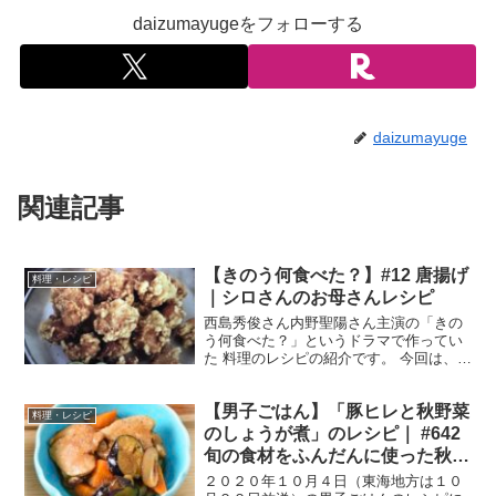
daizumayugeをフォローする
daizumayuge
関連記事
【きのう何食べた？】#12 唐揚げ
料理・レシピ
｜シロさんのお母さんレシピ
西島秀俊さん内野聖陽さん主演の「きの
う何食べた？」というドラマで作ってい
た 料理のレシピの紹介です。 今回は、第
１２話で「シロさん」がお母さんと作っ
ていた、唐揚げです。 唐揚げ （出典：き
【男子ごはん】「豚ヒレと秋野菜
のう何食べた？） 材料 鶏もも肉 ２枚
料理・レシピ
しょうが １...
のしょうが煮」のレシピ｜ #642
旬の食材をふんだんに使った秋の
和定食２０２０
２０２０年１０月４日（東海地方は１０