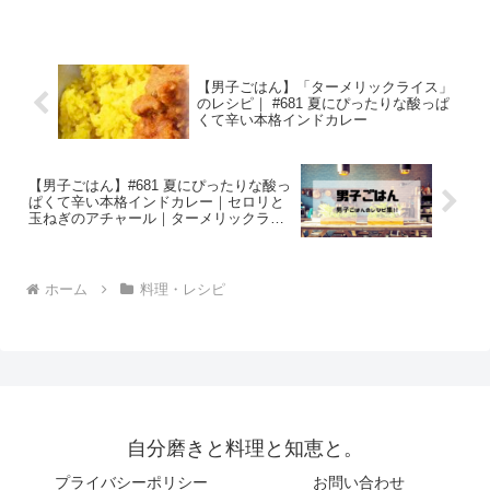
中華和え （出典：） 材料 焼き豆腐 １
丁（３５０g） きくらげ（乾燥） １０g
香菜 １...
【男子ごはん】「ターメリックライス」
のレシピ｜ #681 夏にぴったりな酸っぱ
くて辛い本格インドカレー
【男子ごはん】#681 夏にぴったりな酸っ
ぱくて辛い本格インドカレー｜セロリと
玉ねぎのアチャール｜ターメリックライ
ス｜ポークビンダルー
ホーム
料理・レシピ
自分磨きと料理と知恵と。
プライバシーポリシー
お問い合わせ