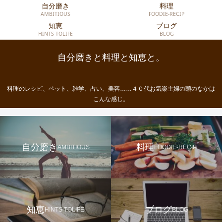
自分磨き
料理
AMBITIOUS
FOODIE-RECIP
知恵
ブログ
HINTS TOLIFE
BLOG
自分磨きと料理と知恵と。
料理のレシピ、ペット、雑学、占い、美容……４０代お気楽主婦の頭のなかは
こんな感じ。
自分磨き
料理
AMBITIOUS
FOODIE-RECIP
知恵
ブログ
HINTS TOLIFE
BLOG