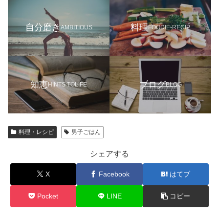
自分磨き
料理
AMBITIOUS
FOODIE-RECIP
知恵
ブログ
HINTS TOLIFE
BLOG
料理・レシピ
男子ごはん
シェアする
X
Facebook
はてブ
Pocket
LINE
コピー