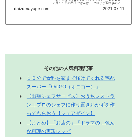
７月１１日の男子ごはんは、 セロリと玉ねぎのアチ
ャール ターメリックライス ポークビンダルー セロ
daizumayuge.com
2021.07.11
リと玉ねぎのアチャール （出典：） 材料 セロ...
その他の人気料理記事
１０分で食料を家まで届けてくれる宅配
スーパー「OniGO（オニゴー）」
【出張シェフサービス】おうちレストラ
ン｜プロのシェフに作り置きおかずを作
ってもらおう【シェアダイン】
【まとめ】「お店の」「ドラマの」色ん
な料理の再現レシピ