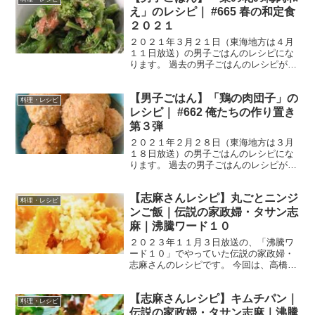
え」のレシピ｜ #665 春の和定食
２０２１
２０２１年３月２１日（東海地方は４月
１１日放送）の男子ごはんのレシピにな
ります。 過去の男子ごはんのレシピが見
たい方はこちら ＞＞＞男子ごはん【まと
め】バックナンバー 菜の花の梅肉和え
【男子ごはん】「鶏の肉団子」の
（出典：） 材料 かつおぶし（ソフトパッ
料理・レシピ
ク） 1/2袋...
レシピ｜ #662 俺たちの作り置き
第３弾
２０２１年２月２８日（東海地方は３月
１８日放送）の男子ごはんのレシピにな
ります。 過去の男子ごはんのレシピが見
たい方はこちら ＞＞＞男子ごはん【まと
め】バックナンバー 鶏の肉団子 （出
【志麻さんレシピ】丸ごとニンジ
典：） 材料 鶏ももひき肉 ５００g卵
料理・レシピ
１個薄力粉 大さ...
ンご飯｜伝説の家政婦・タサン志
麻｜沸騰ワード１０
２０２３年１１月３日放送の、「沸騰ワ
ード１０」でやっていた伝説の家政婦・
志麻さんのレシピです。 今回は、高橋メ
アリージュンさん、高橋ユウさん、よゐ
この濱口優さんを迎えて、「秋冬食材で
【志麻さんレシピ】キムチパン｜
あったかヘルシー料理」を作ってくれま
料理・レシピ
した！ では、早速作り...
伝説の家政婦・タサン志麻｜沸騰