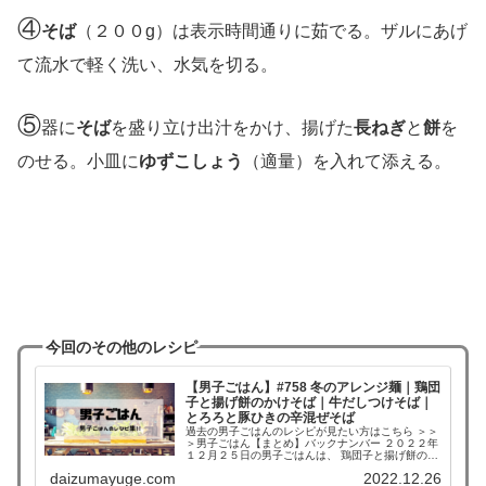
④
そば
（２００g）は表示時間通りに茹でる。ザルにあげ
て流水で軽く洗い、水気を切る。
⑤
器に
そば
を盛り立け出汁をかけ、揚げた
長ねぎ
と
餅
を
のせる。小皿に
ゆずこしょう
（適量）を入れて添える。
今回のその他のレシピ
【男子ごはん】#758 冬のアレンジ麺｜鶏団
子と揚げ餅のかけそば｜牛だしつけそば｜
とろろと豚ひきの辛混ぜそば
過去の男子ごはんのレシピが見たい方はこちら ＞＞
＞男子ごはん【まとめ】バックナンバー ２０２２年
１２月２５日の男子ごはんは、 鶏団子と揚げ餅のか
けそば 牛だしつけそば とろろと豚ひきの辛混ぜそ
daizumayuge.com
2022.12.26
ば 鶏団子と揚げ餅のかけそば （出典：） 材料 ...