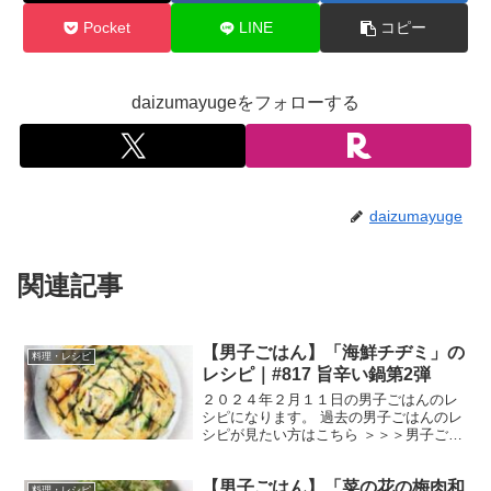
Pocket
LINE
コピー
daizumayugeをフォローする
daizumayuge
関連記事
【男子ごはん】「海鮮チヂミ」の
料理・レシピ
レシピ｜#817 旨辛い鍋第2弾
２０２４年２月１１日の男子ごはんのレ
シピになります。 過去の男子ごはんのレ
シピが見たい方はこちら ＞＞＞男子ごは
ん【まとめ】バックナンバー 海鮮チヂミ
（出典：） 材料 イカ １杯 桜エビ ５g
【男子ごはん】「菜の花の梅肉和
長ねぎ 1/2本（３５g） ニラ 1/3束 ...
料理・レシピ