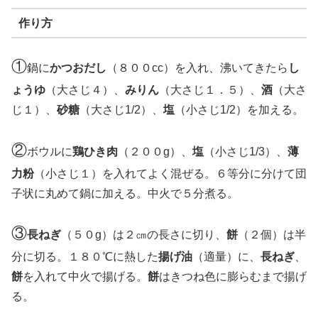
作り方
①
鍋に
かつおだし
（８００cc）を入れ、沸いてきたら
し
ょうゆ
（大さじ４）、
みりん
（大さじ１．５）、
酒
（大さ
じ１）、
砂糖
（大さじ1/2）、
塩
（小さじ1/2）を加える。
②
ボウルに
鶏ひき肉
（２００g）、
塩
（小さじ1/3）、
薄
力粉
（小さじ１）を入れてよく混ぜる。６等分に分けて団
子状に丸めて鍋に加える。中火で５分煮る。
③
長ねぎ
（５０g）は２㎝の長さに切り、
餅
（２個）は半
分に切る。１８０℃に熱した
揚げ油
（適量）に、
長ねぎ
、
餅
を入れて中火で揚げる。
餅
はきつね色に膨らむまで揚げ
る。