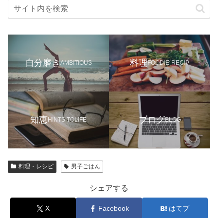
自分磨き
料理
AMBITIOUS
FOODIE-RECIP
知恵
ブログ
HINTS TOLIFE
BLOG
料理・レシピ
男子ごはん
シェアする
X
Facebook
はてブ