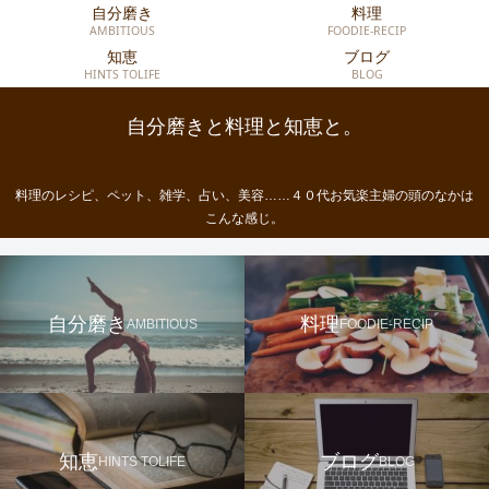
自分磨き
料理
AMBITIOUS
FOODIE-RECIP
知恵
ブログ
HINTS TOLIFE
BLOG
自分磨きと料理と知恵と。
料理のレシピ、ペット、雑学、占い、美容……４０代お気楽主婦の頭のなかは
こんな感じ。
自分磨き
料理
AMBITIOUS
FOODIE-RECIP
知恵
ブログ
HINTS TOLIFE
BLOG