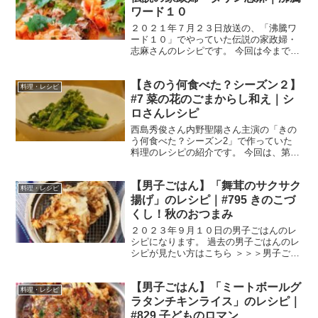
ワード１０
２０２１年７月２３日放送の、「沸騰ワ
ード１０」でやっていた伝説の家政婦・
志麻さんのレシピです。 今回は今まで披
露してきた４８３品の中から、日本中の
度肝を抜いたレシピを大公開しました！
【きのう何食べた？シーズン２】
２０２０年９月１１日放送の、SHERRY
料理・レシピ
さん、冨永愛さん...
#7 菜の花のごまからし和え｜シ
ロさんレシピ
西島秀俊さん内野聖陽さん主演の「きの
う何食べた？シーズン2」で作っていた
料理のレシピの紹介です。 今回は、第７
話で「シロさん」が作っていた、「菜の
花のごまからし和え」です。 菜の花のご
【男子ごはん】「舞茸のサクサク
まからし和え （出典：きのう何食べ
料理・レシピ
た？） 材料 菜の花...
揚げ」のレシピ｜#795 きのこづ
くし！秋のおつまみ
２０２３年９月１０日の男子ごはんのレ
シピになります。 過去の男子ごはんのレ
シピが見たい方はこちら ＞＞＞男子ごは
ん【まとめ】バックナンバー 舞茸のサク
サク揚げ （出典：） 材料 舞茸 大１パ
【男子ごはん】「ミートボールグ
ック（２００g） おろしにんにく １片
料理・レシピ
分 しょうゆ...
ラタンチキンライス」のレシピ｜
#829 子どものロマン