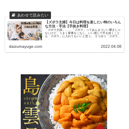
【ズボラ主婦】今日は料理を楽したい時のいろん
な方法・手法【手抜き料理】
「ズボラ主婦」…… 「ズボラ」ってあんまりいい響きじゃ
ないけど、うまく家事をこなし、いい感じで手を抜くこと
も「ズボラ」に入れてもいいと思う。 そうゆう「ズボラ主
婦」である私が、うまく手を抜く料理の仕方、手の抜き方
を教えます！ 今日は買い物に...
daizumayuge.com
2022.04.08