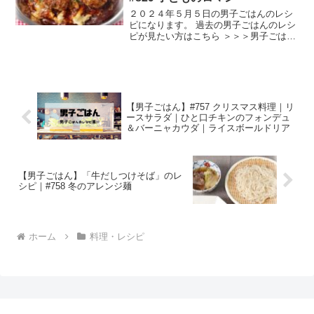
２０２４年５月５日の男子ごはんのレシ
ピになります。 過去の男子ごはんのレシ
ピが見たい方はこちら ＞＞＞男子ごはん
【まとめ】バックナンバー ミートボール
グラタンチキンライス （出典：） 材料
《ミートボールソース》 合いびき肉 ２
５０g 塩 ...
【男子ごはん】#757 クリスマス料理｜リ
ースサラダ｜ひと口チキンのフォンデュ
＆バーニャカウダ｜ライスボールドリア
【男子ごはん】「牛だしつけそば」のレ
シピ｜#758 冬のアレンジ麺
ホーム
料理・レシピ