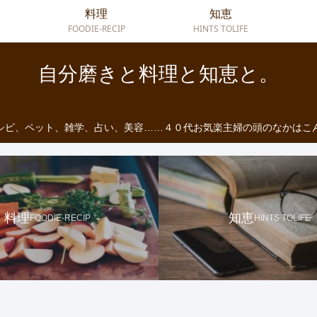
料理
知恵
FOODIE-RECIP
HINTS TOLIFE
自分磨きと料理と知恵と。
シピ、ペット、雑学、占い、美容……４０代お気楽主婦の頭のなかはこ
料理
知恵
FOODIE-RECIP
HINTS TOLIFE