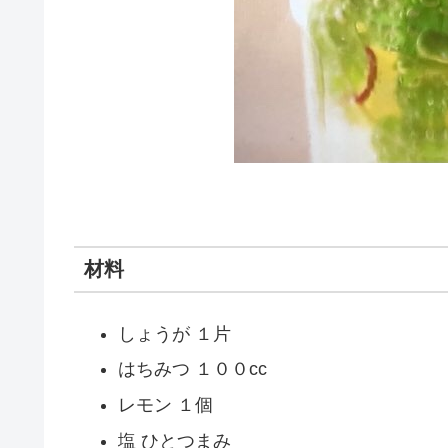
材料
しょうが １片
はちみつ １００cc
レモン １個
塩 ひとつまみ