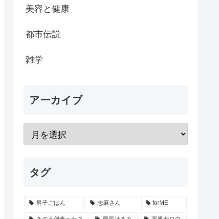
美容と健康
都市伝説
雑学
アーカイブ
タグ
男子ごはん
志麻さん
forME
きのう何食べた？
栗原はるみ
家事ヤロウ