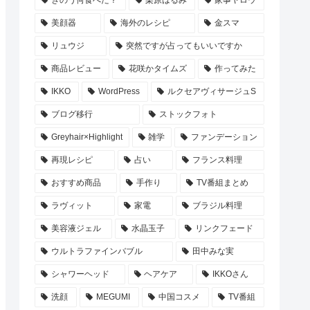
美顔器
海外のレシピ
金スマ
リュウジ
突然ですが占ってもいいですか
商品レビュー
花咲かタイムズ
作ってみた
IKKO
WordPress
ルクセアヴィサージュS
ブログ移行
ストックフォト
Greyhair×Highlight
雑学
ファンデーション
再現レシピ
占い
フランス料理
おすすめ商品
手作り
TV番組まとめ
ラヴィット
家電
ブラジル料理
美容液ジェル
水晶玉子
リンクフェード
ウルトラファインバブル
田中みな実
シャワーヘッド
ヘアケア
IKKOさん
洗顔
MEGUMI
中国コスメ
TV番組