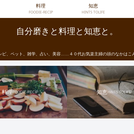
料理
知恵
FOODIE-RECIP
HINTS TOLIFE
自分磨きと料理と知恵と。
シピ、ペット、雑学、占い、美容……４０代お気楽主婦の頭のなかはこ
料理
知恵
FOODIE-RECIP
HINTS TOLIFE