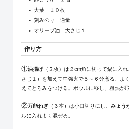
大葉 １０枚
刻みのり 適量
オリーブ油 大さじ１
作り方
①
油揚げ
（２枚）は２cm角に切って鍋に入れ
さじ１）を加えて中強火で５～６分煮る。よ
えてとろみをつける。ボウルに移し、粗熱が
②
万能ねぎ
（６本）は小口切りにし、
みょう
ルに入れよく混ぜる。