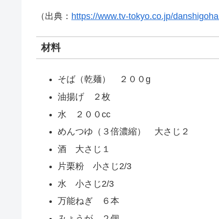
（出典：
https://www.tv-tokyo.co.jp/danshigoha
材料
そば（乾麺） ２００g
油揚げ ２枚
水 ２００cc
めんつゆ（３倍濃縮） 大さじ２
酒 大さじ１
片栗粉 小さじ2/3
水 小さじ2/3
万能ねぎ ６本
みょうが ２個