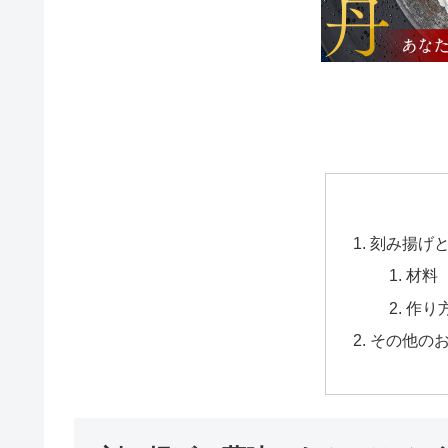
刻み揚げ
材料
作り
その他の