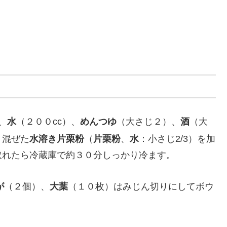
、
水
（２００cc）、
めんつゆ
（大さじ２）、
酒
（大
く混ぜた
水溶き片栗粉
（
片栗粉
、
水
：小さじ2/3）を加
取れたら冷蔵庫で約３０分しっかり冷ます。
が
（２個）、
大葉
（１０枚）はみじん切りにしてボウ