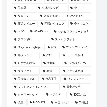
美顔器
海外のレシピ
金スマ
リュウジ
突然ですが占ってもいいですか
商品レビュー
花咲かタイムズ
作ってみた
IKKO
WordPress
ルクセアヴィサージュS
ブログ移行
ストックフォト
Greyhair×Highlight
雑学
ファンデーション
再現レシピ
占い
フランス料理
おすすめ商品
手作り
TV番組まとめ
ラヴィット
家電
ブラジル料理
美容液ジェル
水晶玉子
リンクフェード
ウルトラファインバブル
田中みな実
シャワーヘッド
ヘアケア
IKKOさん
洗顔
MEGUMI
中国コスメ
TV番組