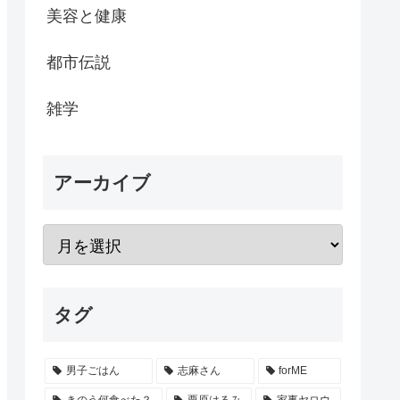
美容と健康
都市伝説
雑学
アーカイブ
タグ
男子ごはん
志麻さん
forME
きのう何食べた？
栗原はるみ
家事ヤロウ