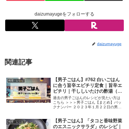
daizumayugeをフォローする
daizumayuge
関連記事
【男子ごはん】#762 白いごはん
料理・レシピ
に合う旨辛エビチリ定食｜旨辛エ
ビチリ｜干ししいたけの酢湯（す
ーたん）｜干し豆腐風中華和え
過去の男子ごはんのレシピが見たい方は
こちら ＞＞＞男子ごはん【まとめ】バッ
クナンバー ２０２３年１月２２日の男子
ごはんは、 旨辛エビチリ 干ししいたけの
酢湯（すーたん） 干し豆腐風中華和え 旨
【男子ごはん】「タコと香味野菜
辛エビチリ （出典：） 材料 エビ（１０
料理・レシピ
尾）、塩...
のエスニックサラダ」のレシピ｜