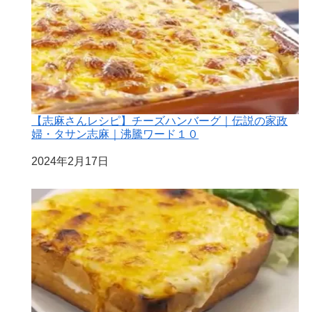
【志麻さんレシピ】チーズハンバーグ｜伝説の家政
婦・タサン志麻｜沸騰ワード１０
日付
2024年2月17日