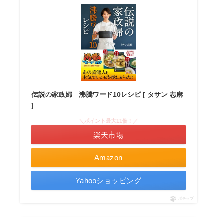
伝説の家政婦 沸騰ワード10レシピ [ タサン 志麻
]
＼ポイント最大11倍！／
楽天市場
Amazon
Yahooショッピング
ポチップ