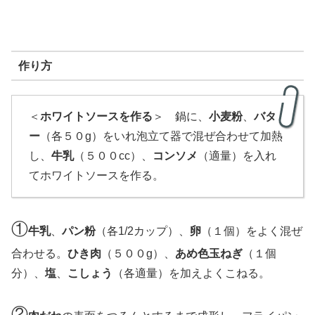
作り方
＜
ホワイトソースを作る
＞ 鍋に、
小麦粉
、
バタ
ー
（各５０g）をいれ泡立て器で混ぜ合わせて加熱
し、
牛乳
（５００cc）、
コンソメ
（適量）を入れ
てホワイトソースを作る。
①
牛乳
、
パン粉
（各1/2カップ）、
卵
（１個）をよく混ぜ
合わせる。
ひき肉
（５００g）、
あめ色玉ねぎ
（１個
分）、
塩
、
こしょう
（各適量）を加えよくこねる。
②