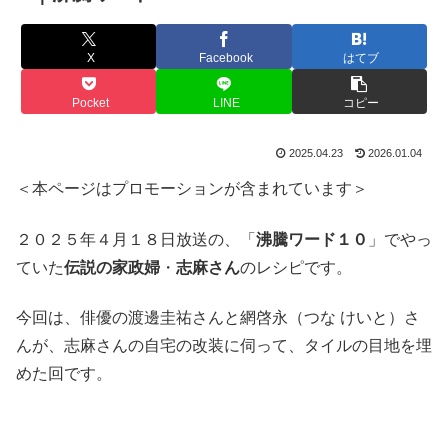
X
Facebook
はてブ
Pocket
LINE
コピー
2025.04.23
2026.01.04
＜本ページはプロモーションが含まれています＞
２０２５年４月１８日放送の、「
沸騰ワード１０
」でやっ
ていた
伝説の家政婦
・
志麻さん
のレシピです。
今回は、俳優の渡邊圭祐さんと網啓永（つな けいと）さ
んが、志麻さんの自宅の改装に伺って、タイルの目地を埋
めた回です。