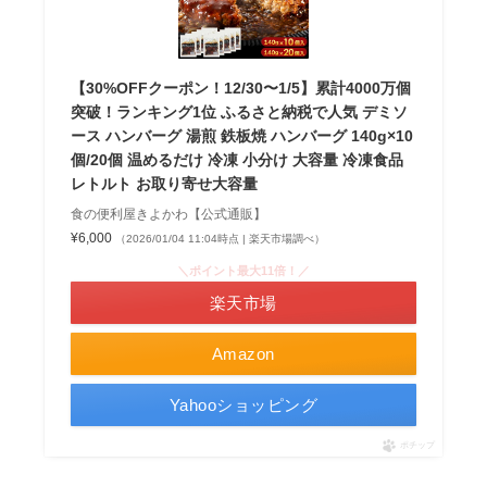
【30%OFFクーポン！12/30〜1/5】累計4000万個
突破！ランキング1位 ふるさと納税で人気 デミソ
ース ハンバーグ 湯煎 鉄板焼 ハンバーグ 140g×10
個/20個 温めるだけ 冷凍 小分け 大容量 冷凍食品
レトルト お取り寄せ大容量
食の便利屋きよかわ【公式通販】
¥6,000
（2026/01/04 11:04時点 | 楽天市場調べ）
＼ポイント最大11倍！／
楽天市場
Amazon
Yahooショッピング
ポチップ