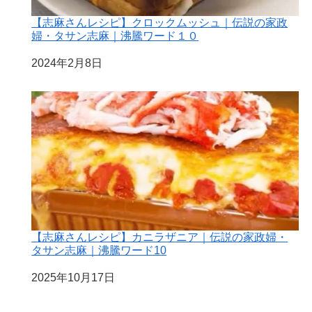
【志麻さんレシピ】クロックムッシュ｜伝説の家政
婦・タサン志麻｜沸騰ワード１０
日付
2024年2月8日
【志麻さんレシピ】カニラザニア｜伝説の家政婦・
タサン志麻｜沸騰ワード10
日付
2025年10月17日