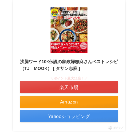
沸騰ワード10×伝説の家政婦志麻さんベストレシピ
（TJ MOOK） [ タサン志麻 ]
＼ポイント最大11倍！／
楽天市場
Amazon
Yahooショッピング
ポチップ