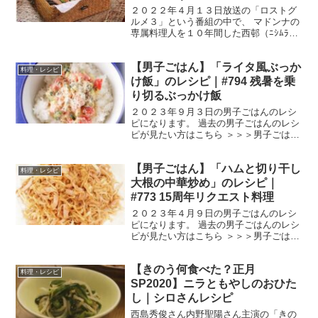
【ロストグルメ３】
２０２２年４月１３日放送の「ロストグ
ルメ３」という番組の中で、 マドンナの
専属料理人を１０年間した西邨（ﾆｼﾑﾗ）
マユミさんが作った料理の中で、マドン
ナが愛した３品を紹介していました。 番
【男子ごはん】「ライタ風ぶっか
組HPを見てみると２０２１年１０月９日
料理・レシピ
放送のようで、...
け飯」のレシピ｜#794 残暑を乗
り切るぶっかけ飯
２０２３年９月３日の男子ごはんのレシ
ピになります。 過去の男子ごはんのレシ
ピが見たい方はこちら ＞＞＞男子ごはん
【まとめ】バックナンバー ライタ風ぶっ
かけ飯 ライタとは、本場インドのヨーグ
【男子ごはん】「ハムと切り干し
ルトサラダです。 （出典：） 材料 ごは
料理・レシピ
ん ２人分 ...
大根の中華炒め」のレシピ｜
#773 15周年リクエスト料理
２０２３年４月９日の男子ごはんのレシ
ピになります。 過去の男子ごはんのレシ
ピが見たい方はこちら ＞＞＞男子ごはん
【まとめ】バックナンバー ハムと切り干
し大根の中華炒め （出典：） 材料 切り
【きのう何食べた？正月
干し大根 ３０g ハム ５０g にんに
料理・レシピ
く １片 ポ...
SP2020】ニラともやしのおひた
し｜シロさんレシピ
西島秀俊さん内野聖陽さん主演の「きの