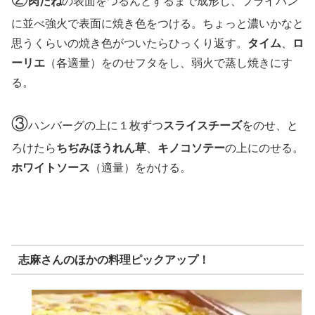
肉だね
の表面をつるんとするまで成形し、フライパン
に並べ強火で表面に焼き色をつける。ちょっと濃いかなと
思うくらいの焼き色がついたらひっくり返す。
タイム
、
ロ
ーリエ
（各適量）をのせフタをし、弱火で蒸し焼きにす
る。
③
ハンバーグの上に１枚ずつ
スライスチーズ
をのせ、と
ろけたら
ちぢみほうれん草
、
キノコソテー
の上にのせる。
ホワイトソース
（適量）をかける。
志麻さんのほかの料理ピックアップ！