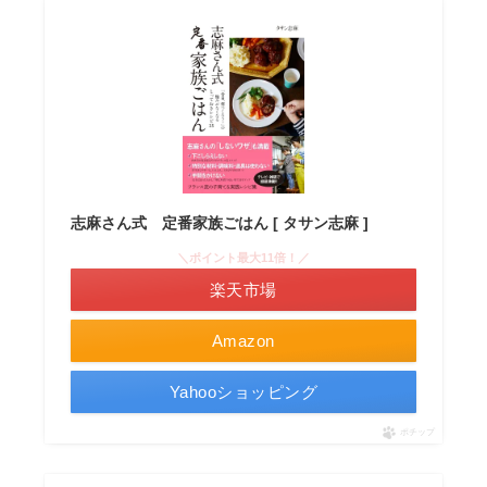
志麻さん式 定番家族ごはん [ タサン志麻 ]
＼ポイント最大11倍！／
楽天市場
Amazon
Yahooショッピング
ポチップ