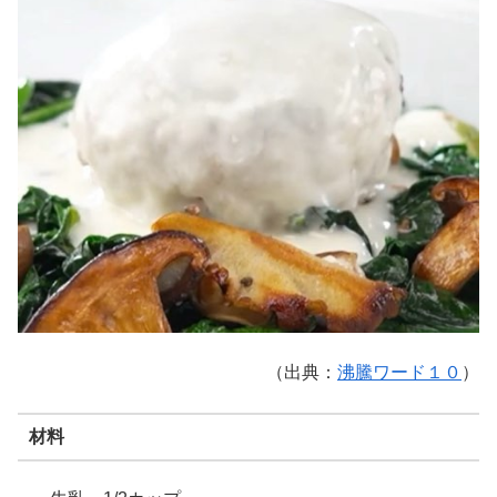
（出典：
沸騰ワード１０
）
材料