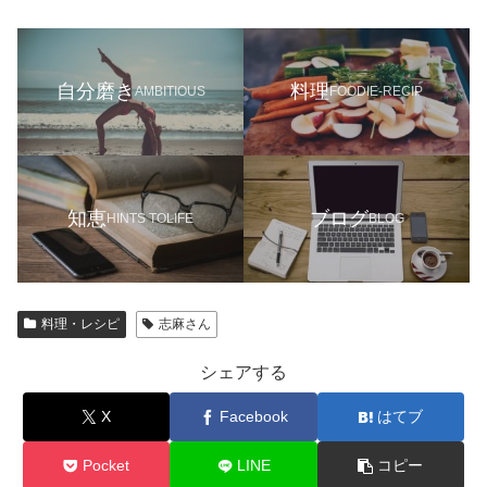
自分磨き
料理
AMBITIOUS
FOODIE-RECIP
知恵
ブログ
HINTS TOLIFE
BLOG
料理・レシピ
志麻さん
シェアする
X
Facebook
はてブ
Pocket
LINE
コピー