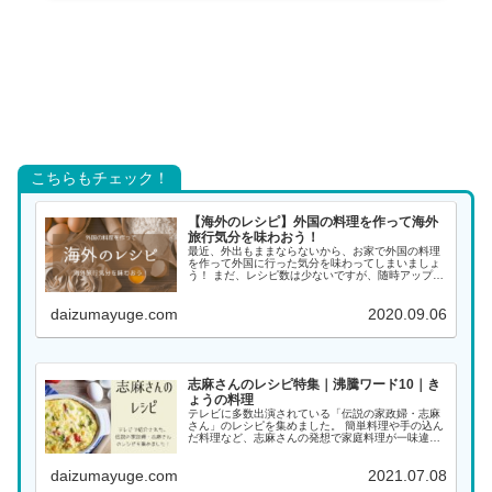
こちらもチェック！
【海外のレシピ】外国の料理を作って海外
旅行気分を味わおう！
最近、外出もままならないから、お家で外国の料理
を作って外国に行った気分を味わってしまいましょ
う！ まだ、レシピ数は少ないですが、随時アップし
ていく予定ですので、また覗きに来てください。 ア
ジアの料理 インド料理 インドネシア料理 韓国料理
daizumayuge.com
2020.09.06
...
志麻さんのレシピ特集｜沸騰ワード10｜き
ょうの料理
テレビに多数出演されている「伝説の家政婦・志麻
さん」のレシピを集めました。 簡単料理や手の込ん
だ料理など、志麻さんの発想で家庭料理が一味違っ
た料理になります。大好きな志麻さんの料理をぜひ
作ってみてください！ 料理名がわかる場合は、こち
daizumayuge.com
2021.07.08
らから...