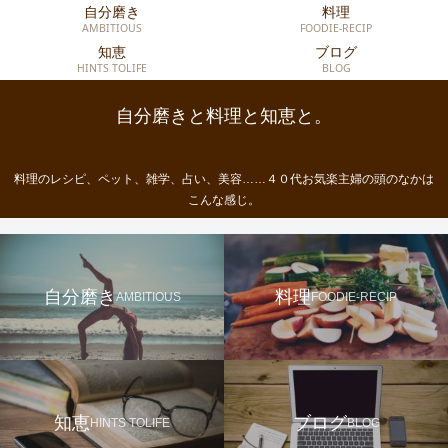
自分磨き
料理
AMBITIOUS
FOODIE-RECIP
知恵
ブログ
HINTS TOLIFE
BLOG
自分磨きと料理と知恵と。
料理のレシピ、ペット、雑学、占い、美容……４０代お気楽主婦の頭のなかは
こんな感じ。
自分磨き
料理
AMBITIOUS
FOODIE-RECIP
知恵
ブログ
HINTS TOLIFE
BLOG