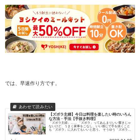
では、早速作り方です。
【ズボラ主婦】今日は料理を楽したい時のいろん
な方法・手法【手抜き料理】
「ズボラ主婦」…… 「ズボラ」ってあんまりいい響きじゃ
ないけど、うまく家事をこなし、いい感じで手を抜くこと
も「ズボラ」に入れてもいいと思う。 そうゆう「ズボラ主
婦」である私が、うまく手を抜く料理の仕方、手の抜き方
を教えます！ 今日は買い物に...