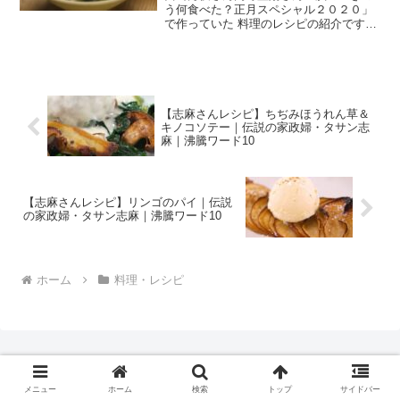
う何食べた？正月スペシャル２０２０」
で作っていた 料理のレシピの紹介です。
今回は、ケンジが手伝って作っていた、
ニラともやしのおひたしです。 ニラとも
やしのおひたし （出典：きのう何食べ
た？） 材料 もや...
【志麻さんレシピ】ちぢみほうれん草＆
キノコソテー｜伝説の家政婦・タサン志
麻｜沸騰ワード10
【志麻さんレシピ】リンゴのパイ｜伝説
の家政婦・タサン志麻｜沸騰ワード10
ホーム
料理・レシピ
メニュー
ホーム
検索
トップ
サイドバー