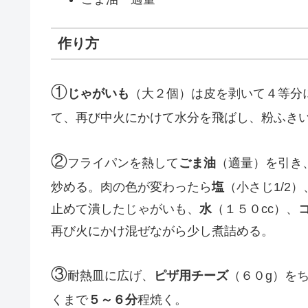
作り方
①
じゃがいも
（大２個）は皮を剥いて４等分
て、再び中火にかけて水分を飛ばし、粉ふき
②
フライパンを熱して
ごま油
（適量）を引き
炒める。肉の色が変わったら
塩
（小さじ1/2）
止めて潰したじゃがいも、
水
（１５０cc）、
再び火にかけ混ぜながら少し煮詰める。
③
耐熱皿に広げ、
ピザ用チーズ
（６０g）を
くまで
５～６分
程焼く。