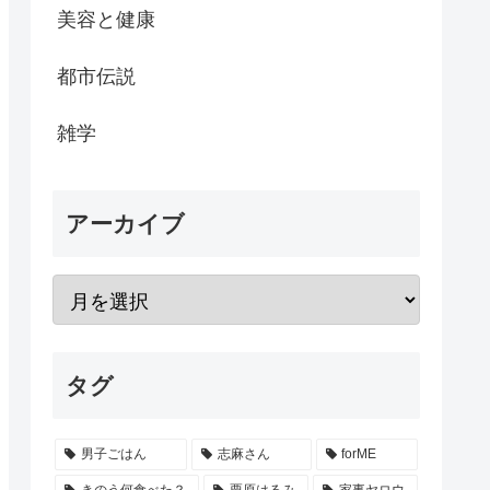
美容と健康
都市伝説
雑学
アーカイブ
タグ
男子ごはん
志麻さん
forME
きのう何食べた？
栗原はるみ
家事ヤロウ