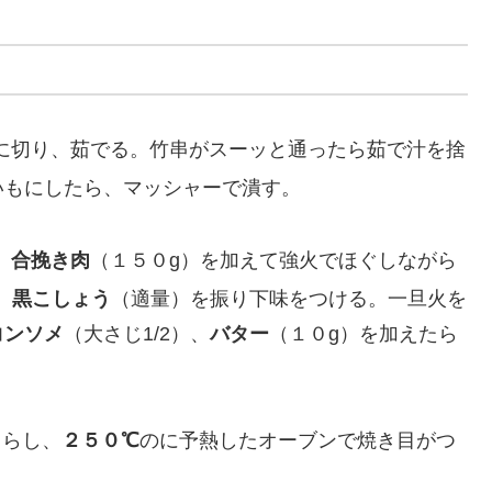
に切り、茹でる。竹串がスーッと通ったら茹で汁を捨
いもにしたら、マッシャーで潰す。
、
合挽き肉
（１５０g）を加えて強火でほぐしながら
、
黒こしょう
（適量）を振り下味をつける。一旦火を
コンソメ
（大さじ1/2）、
バター
（１０g）を加えたら
ちらし、
２５０℃
のに予熱したオーブンで焼き目がつ