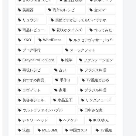
美顔器
海外のレシピ
金スマ
リュウジ
突然ですが占ってもいいですか
商品レビュー
花咲かタイムズ
作ってみた
IKKO
WordPress
ルクセアヴィサージュS
ブログ移行
ストックフォト
Greyhair×Highlight
雑学
ファンデーション
再現レシピ
占い
フランス料理
おすすめ商品
手作り
TV番組まとめ
ラヴィット
家電
ブラジル料理
美容液ジェル
水晶玉子
リンクフェード
ウルトラファインバブル
田中みな実
シャワーヘッド
ヘアケア
IKKOさん
洗顔
MEGUMI
中国コスメ
TV番組