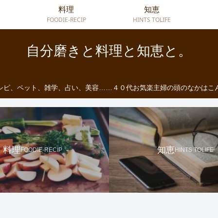
料理
知恵
FOODIE-RECIP
HINTS TOLIFE
自分磨きと料理と知恵と。
シピ、ペット、雑学、占い、美容……４０代お気楽主婦の頭のなかはこ
料理
知恵
FOODIE-RECIP
HINTS TOLIFE