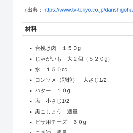
（出典：
https://www.tv-tokyo.co.jp/danshigoha
材料
合挽き肉 １５０g
じゃがいも 大２個（５２０g）
水 １５０cc
コンソメ（顆粒） 大さじ1/2
バター １０g
塩 小さじ1/2
黒こしょう 適量
ピザ用チーズ ６０g
ごま油 適量