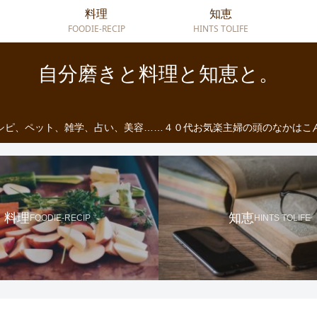
料理
知恵
FOODIE-RECIP
HINTS TOLIFE
自分磨きと料理と知恵と。
シピ、ペット、雑学、占い、美容……４０代お気楽主婦の頭のなかはこ
料理
知恵
FOODIE-RECIP
HINTS TOLIFE