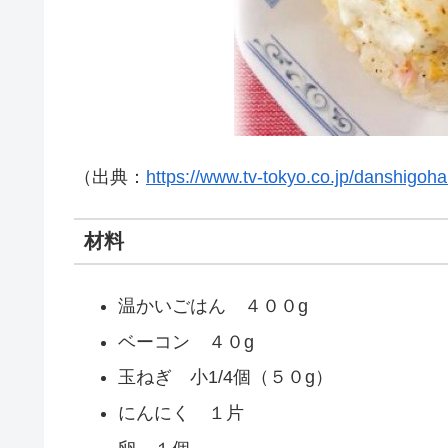
（出典：
https://www.tv-tokyo.co.jp/danshigoha
材料
温かいごはん ４００g
ベーコン ４０g
玉ねぎ 小1/4個（５０g）
にんにく １片