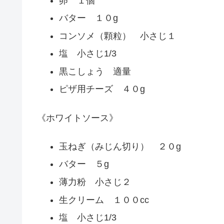
卵 １個
バター １０g
コンソメ（顆粒） 小さじ１
塩 小さじ1/3
黒こしょう 適量
ピザ用チーズ ４０g
《ホワイトソース》
玉ねぎ（みじん切り） ２０g
バター ５g
薄力粉 小さじ２
生クリーム １００cc
塩 小さじ1/3