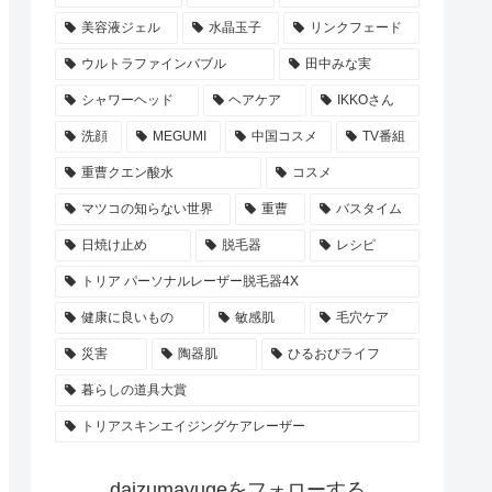
美容液ジェル
水晶玉子
リンクフェード
ウルトラファインバブル
田中みな実
シャワーヘッド
ヘアケア
IKKOさん
洗顔
MEGUMI
中国コスメ
TV番組
重曹クエン酸水
コスメ
マツコの知らない世界
重曹
バスタイム
日焼け止め
脱毛器
レシピ
トリア パーソナルレーザー脱毛器4X
健康に良いもの
敏感肌
毛穴ケア
災害
陶器肌
ひるおびライフ
暮らしの道具大賞
トリアスキンエイジングケアレーザー
daizumayugeをフォローする