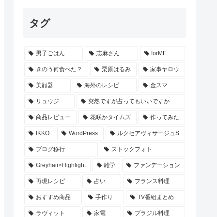
タグ
男子ごはん
志麻さん
forME
きのう何食べた？
栗原はるみ
家事ヤロウ
美顔器
海外のレシピ
金スマ
リュウジ
突然ですが占ってもいいですか
商品レビュー
花咲かタイムズ
作ってみた
IKKO
WordPress
ルクセアヴィサージュS
ブログ移行
ストックフォト
Greyhair×Highlight
雑学
ファンデーション
再現レシピ
占い
フランス料理
おすすめ商品
手作り
TV番組まとめ
ラヴィット
家電
ブラジル料理