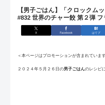
【男子ごはん】「クロックムッ
#832 世界のチャー餃 第２弾 
X
Facebook
はてブ
＜本ページはプロモーションが含まれていま
２０２４年５月２６日の
男子ごはん
のレシピ