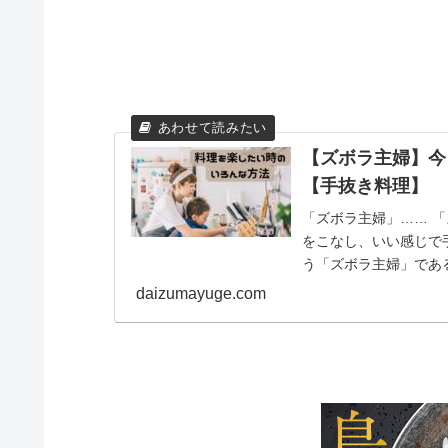
【ズボラ主婦】今
【手抜き料理】
「ズボラ主婦」…… 
をこなし、いい感じで
う「ズボラ主婦」であ
す！ 今日は買い物に...
daizumayuge.com