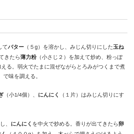
して
バター
（５g）を溶かし、みじん切りにした
玉ね
てきたら
薄力粉
（小さじ２）を加えて炒め、粉っぽ
加える。弱火でたまに混ぜながらとろみがつくまで煮
）で味を調える。
ぎ
（小1/4個）、
にんにく
（１片）はみじん切りにす
かし、
にんにく
を中火で炒める。香りが出てきたら
卵
はん
（４００g）を加え、木べらで押さえつけるよう