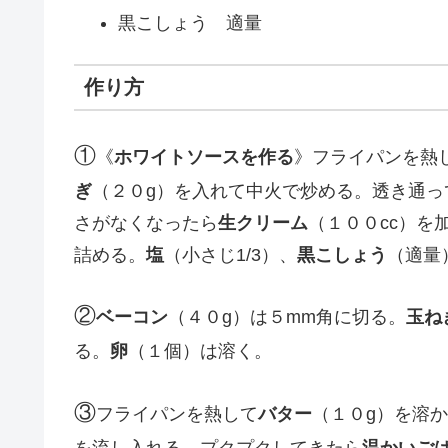
黒こしょう 適量
作り方
①
《
ホワイトソースを作る
》フライパンを熱
ぎ
（２０g）を入れて中火で炒める。透き通っ
さがなくなったら
生クリーム
（１００cc）を
詰める。
塩
（小さじ1/3）、
黒こしょう
（適量
②
ベーコン
（４０g）は５mm角に切る。
玉ね
る。
卵
（１個）は溶く。
③
フライパンを熱して
バター
（１０g）を溶
を流し入れる。プクプクしてきたら
温かいご