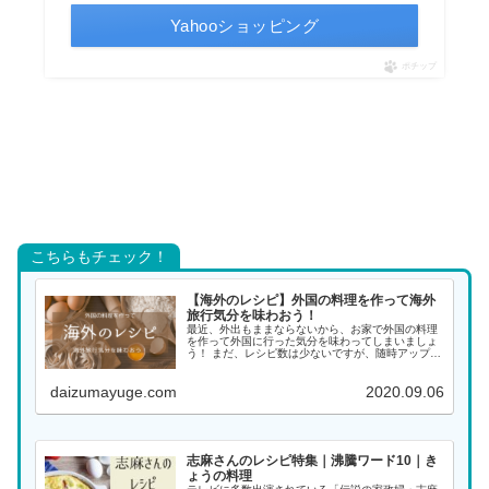
Yahooショッピング
ポチップ
こちらもチェック！
【海外のレシピ】外国の料理を作って海外
旅行気分を味わおう！
最近、外出もままならないから、お家で外国の料理
を作って外国に行った気分を味わってしまいましょ
う！ まだ、レシピ数は少ないですが、随時アップし
ていく予定ですので、また覗きに来てください。 ア
ジアの料理 インド料理 インドネシア料理 韓国料理
daizumayuge.com
2020.09.06
...
志麻さんのレシピ特集｜沸騰ワード10｜き
ょうの料理