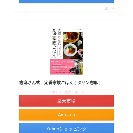
ポチップ
志麻さん式 定番家族ごはん [ タサン志麻 ]
＼ポイント最大11倍！／
楽天市場
Amazon
Yahooショッピング