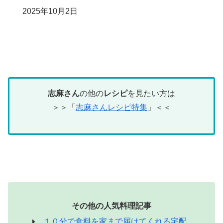
日付
2025年10月2日
志麻さん
の他の
レシピ
を見たい方は
＞＞「
志麻さんレシピ特集
」＜＜
その他の人気料理記事
１０分で食料を家まで届けてくれる宅配