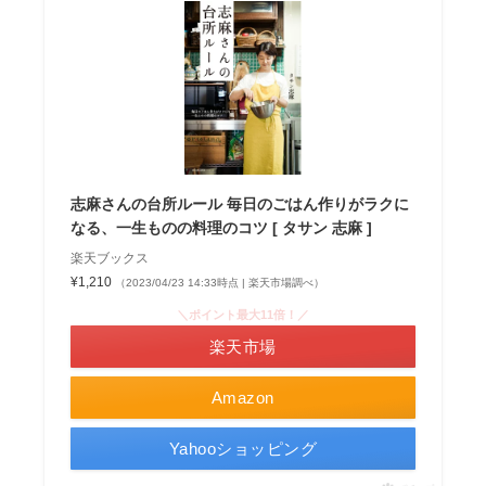
志麻さんの台所ルール 毎日のごはん作りがラクに
なる、一生ものの料理のコツ [ タサン 志麻 ]
楽天ブックス
¥1,210
（2023/04/23 14:33時点 | 楽天市場調べ）
＼ポイント最大11倍！／
楽天市場
Amazon
Yahooショッピング