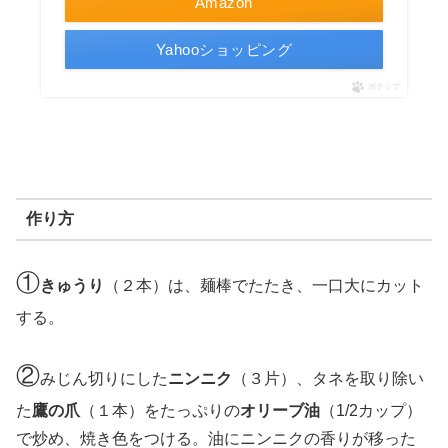
Amazon
Yahooショッピング
ポチップ
作り方
①
きゅうり
（２本）は、麺棒でたたき、一口大にカット
する。
②
みじん切りにした
ニンニク
（３片）、タネを取り除い
た
鷹の爪
（１本）をたっぷりの
オリーブ油
（1/2カップ）
で炒め、焼き色をつける。油にニンニクの香りが移った