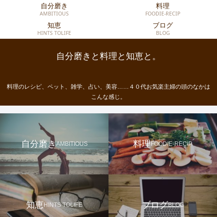
自分磨き
料理
AMBITIOUS
FOODIE-RECIP
知恵
ブログ
HINTS TOLIFE
BLOG
自分磨きと料理と知恵と。
料理のレシピ、ペット、雑学、占い、美容……４０代お気楽主婦の頭のなかは
こんな感じ。
自分磨き
料理
AMBITIOUS
FOODIE-RECIP
知恵
ブログ
HINTS TOLIFE
BLOG