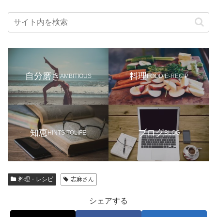
自分磨き
料理
AMBITIOUS
FOODIE-RECIP
知恵
ブログ
HINTS TOLIFE
BLOG
料理・レシピ
志麻さん
シェアする