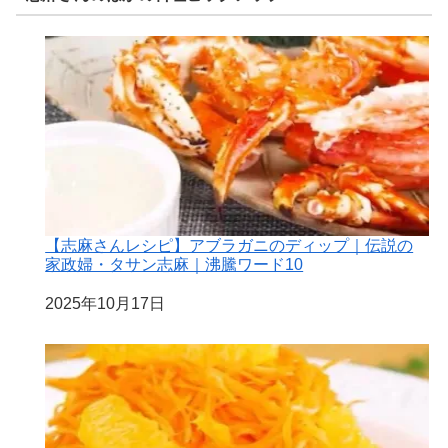
【志麻さんレシピ】アブラガニのディップ｜伝説の
家政婦・タサン志麻｜沸騰ワード10
日付
2025年10月17日