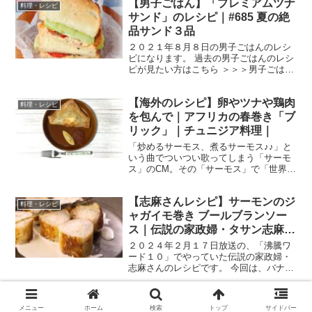
【男子ごはん】「プレミアムツナ
クを大公開してくれました！ 俳優の北村
料理・レシピ
匠海さんと、當真あみ...
サンド」のレシピ｜#685 夏の絶
品サンド３品
２０２１年８月８日の男子ごはんのレシ
ピになります。 過去の男子ごはんのレシ
ピが見たい方はこちら ＞＞＞男子ごはん
【まとめ】バックナンバー プレミアムツ
ナサンド （出典：） 材料 山型食パン
【海外のレシピ】卵やツナや鶏肉
（６枚切り） ４枚バター １０gレタ
料理・レシピ
ス 大３枚フルー...
を包んで｜アフリカの春巻き「ブ
リック」｜チュニジア料理｜
「炒めるサーモス、煮るサーモス♪♪」と
いう曲でついつい歌ってしまう「サーモ
ス」のCM。その「サーモス」で「世界の
料理篇」という新しいCMがやりだしまし
たね。 世界の料理名を言いながら「サー
【志麻さんレシピ】サーモンのジ
モス」というのですが、その曲が呪文み
料理・レシピ
たいで面白いです...
ャガイモ巻き ブールブランソー
ス｜伝説の家政婦・タサン志麻｜
沸騰ワード１０
２０２４年２月１７日放送の、「沸騰ワ
ード１０」でやっていた伝説の家政婦・
志麻さんのレシピです。 今回は、バナナ
マン日村さんと高畑充希さんを迎えて、
出川哲朗還暦祝いパーティーを開いて、
【男子ごはん】「ズッキーニと生
志麻さんの全力フレンチを披露！「志麻
料理・レシピ
メニュー
ホーム
検索
トップ
サイドバー