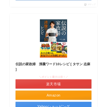
ポチップ
伝説の家政婦 沸騰ワード10レシピ [ タサン 志麻
]
＼ポイント最大11倍！／
楽天市場
Amazon
Yahooショッピング