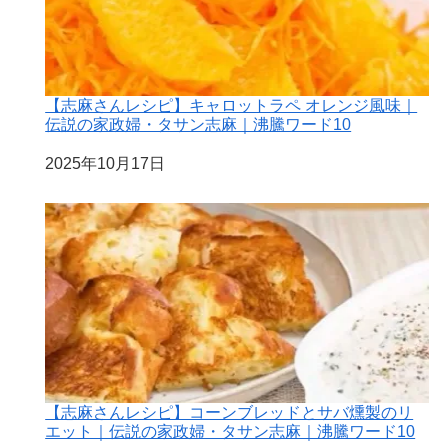
【志麻さんレシピ】キャロットラペ オレンジ風味｜
伝説の家政婦・タサン志麻｜沸騰ワード10
日付
2025年10月17日
【志麻さんレシピ】コーンブレッドとサバ燻製のリ
エット｜伝説の家政婦・タサン志麻｜沸騰ワード10