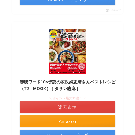
ポチップ
沸騰ワード10×伝説の家政婦志麻さんベストレシピ
（TJ MOOK） [ タサン志麻 ]
＼ポイント最大11倍！／
楽天市場
Amazon