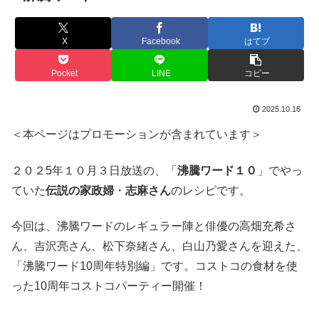
X
Facebook
はてブ
Pocket
LINE
コピー
2025.10.16
＜本ページはプロモーションが含まれています＞
２０２5年１０月３日放送の、「
沸騰ワード１０
」でやっ
ていた
伝説の家政婦
・
志麻さん
のレシピです。
今回は、沸騰ワードのレギュラー陣と俳優の高畑充希さ
ん、吉沢亮さん、松下奈緒さん、白山乃愛さんを迎えた、
「沸騰ワード10周年特別編」です。コストコの食材を使
った10周年コストコパーティー開催！