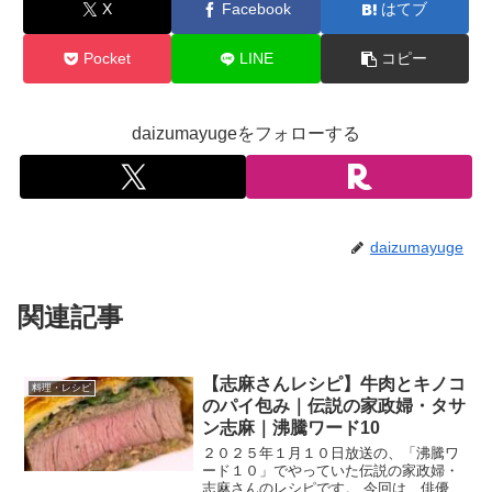
X
Facebook
はてブ
Pocket
LINE
コピー
daizumayugeをフォローする
daizumayuge
関連記事
【志麻さんレシピ】牛肉とキノコ
料理・レシピ
のパイ包み｜伝説の家政婦・タサ
ン志麻｜沸騰ワード10
２０２５年１月１０日放送の、「沸騰ワ
ード１０」でやっていた伝説の家政婦・
志麻さんのレシピです。 今回は、俳優の