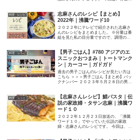
板谷由夏さん、川口春奈さん、
SixTONESの松村北斗さんを迎えて、
志麻さんのレシピ【まとめ】
「新年の食欲爆発SP」です。 では、早
料理・レシピ
速作り方です。 牛肉とキ...
2022年｜沸騰ワード10
２０２２年にテレビで紹介された志麻さ
んのレシピをまとめました。 ※分量は番
組を見た私の目分量ですので、調理の際
は、ご自分の味付けに調整していただく
ようお願いします。 沸騰ワードで紹介さ
【男子ごはん】#780 アジアのエ
れた志麻さんのレシピ クリスマス直前志
料理・レシピ
麻さんの料理教室S...
スニックおつまみ｜トートマンク
ン｜カーコー｜ガドガド
過去の男子ごはんのレシピが見たい方は
こちら ＞＞＞男子ごはん【まとめ】バッ
クナンバー ２０２３年５月２８日の男子
ごはんは、 タイ風エビのすり身揚げ トー
トマンクン ベトナム風サバの煮付け カー
【志麻さんレシピ】鯖パスタ｜伝
コー インドネシアのサラダ ガドガド ト
料理・レシピ
ートマン...
説の家政婦・タサン志麻｜沸騰ワ
ード１０
２０２２年１２月２３日放送の、「沸騰
ワード１０」でやっていた伝説の家政
婦・志麻さんのレシピです。 今回は、ク
リスマス直前志麻さんの料理教室SP！塩
加減から焼き色まで志麻さんのテクニッ