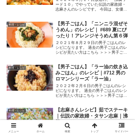
ード１０」でやっていた伝説の家政婦・
志麻さんのレシピです。 今回は、女優の
安達祐実さん、倉科カナさん、渡邊圭祐
さん、野呂佳代さんを迎えて、「旬野菜
【男子ごはん】「ニンニラ混ぜそ
をモリモリ！初夏のヘルシースタミナ
料理・レシピ
SP」です。 では、早速...
うめん」のレシピ｜ #689 夏にぴ
ったり！アレンジそうめん第６弾
２０２１年８月２９日の男子ごはんのレ
シピになります。 過去の男子ごはんのレ
シピが見たい方はこちら ＞＞＞男子ごは
ん【まとめ】バックナンバー ニンニラ混
ぜそうめん （出典：） 材料 そうめん
【男子ごはん】「ラー油の炊き込
３束（１５０g）ニラ １束しょうゆ 大
料理・レシピ
さじ３みりん...
みごはん」のレシピ｜#712 男の
ロマンシリーズ「ラー油」
２０２２年２月６日の男子ごはんのレシ
ピになります。 過去の男子ごはんのレシ
ピが見たい方はこちら ＞＞＞男子ごはん
【まとめ】バックナンバー ラー油の炊き
込みごはん （出典：） 材料 白米 ２合
【志麻さんレシピ】茹でステーキ
白菜 ２００g塩 小さじ1/2豚バラ肉
料理・レシピ
（ブロック）...
｜伝説の家政婦・タサン志麻｜沸
騰ワード１０
２０２１年３月５日放送の、「沸騰ワー
メニュー
ホーム
検索
トップ
サイドバー
ド１０」でやっていた伝説の家政婦・志