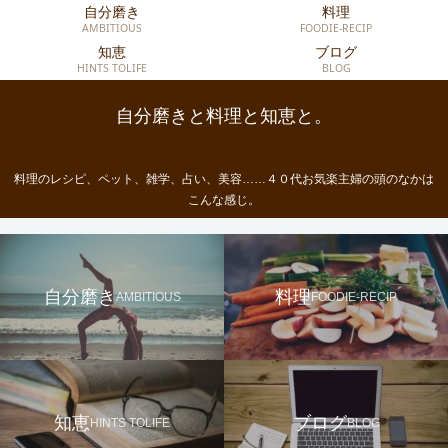
自分磨き
料理
AMBITIOUS
FOODIE-RECIP
知恵
ブログ
HINTS TOLIFE
BLOG
自分磨きと料理と知恵と。
料理のレシピ、ペット、雑学、占い、美容……４０代お気楽主婦の頭のなかは
こんな感じ。
自分磨き
料理
AMBITIOUS
FOODIE-RECIP
知恵
ブログ
HINTS TOLIFE
BLOG