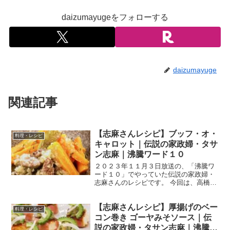
daizumayugeをフォローする
daizumayuge
関連記事
【志麻さんレシピ】ブッフ・オ・
料理・レシピ
キャロット｜伝説の家政婦・タサ
ン志麻｜沸騰ワード１０
２０２３年１１月３日放送の、「沸騰ワ
ード１０」でやっていた伝説の家政婦・
志麻さんのレシピです。 今回は、高橋メ
アリージュンさん、高橋ユウさん、よゐ
この濱口優さんを迎えて、「秋冬食材で
【志麻さんレシピ】厚揚げのベー
あったかヘルシー料理」を作ってくれま
料理・レシピ
した！ では、早速作り...
コン巻き ゴーヤみそソース｜伝
説の家政婦・タサン志麻｜沸騰ワ