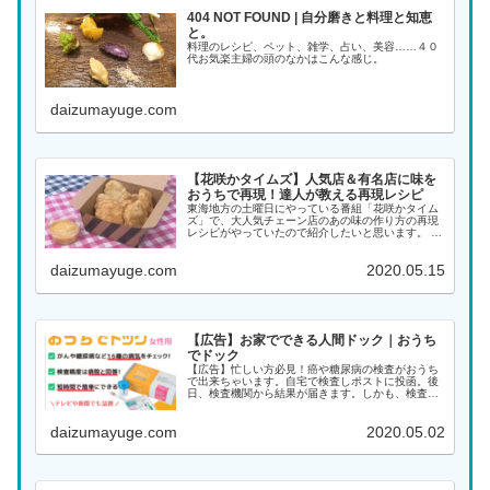
404 NOT FOUND | 自分磨きと料理と知恵
と。
料理のレシピ、ペット、雑学、占い、美容……４０
代お気楽主婦の頭のなかはこんな感じ。
daizumayuge.com
【花咲かタイムズ】人気店＆有名店に味を
おうちで再現！達人が教える再現レシピ
東海地方の土曜日にやっている番組「花咲かタイム
ズ」で、大人気チェーン店のあの味の作り方の再現
レシピがやっていたので紹介したいと思います。 再
現レシピの女王、料理家の稲垣飛鳥さんが教えてく
れました！ ハワイ発祥のあのパンケーキや、全国チ
daizumayuge.com
2020.05.15
ェーン...
【広告】お家でできる人間ドック｜おうち
でドック
【広告】忙しい方必見！癌や糖尿病の検査がおうち
で出来ちゃいます。自宅で検査しポストに投函。後
日、検査機関から結果が届きます。しかも、検査の
精度は医療機関と同等です！
daizumayuge.com
2020.05.02