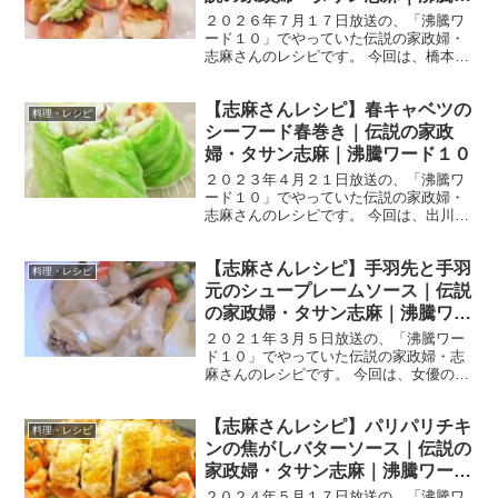
ード10
２０２６年７月１７日放送の、「沸騰ワ
ード１０」でやっていた伝説の家政婦・
志麻さんのレシピです。 今回は、橋本環
奈さん、要潤さん、かまいたちのお二人
を迎えて、「猛暑乗り切る天下統一級の
【志麻さんレシピ】春キャベツの
夏料理１４連発」です。 では、早速作り
料理・レシピ
方です。 厚揚げのベ...
シーフード春巻き｜伝説の家政
婦・タサン志麻｜沸騰ワード１０
２０２３年４月２１日放送の、「沸騰ワ
ード１０」でやっていた伝説の家政婦・
志麻さんのレシピです。 今回は、出川哲
朗さん、宮川大輔さん、朝日奈央さんを
迎え、「青空レストラン」とコラボした
【志麻さんレシピ】手羽先と手羽
「旬の春食材で満腹SP」です！ では、
料理・レシピ
早速作り方です。 春...
元のシュープレームソース｜伝説
の家政婦・タサン志麻｜沸騰ワー
ド１０
２０２１年３月５日放送の、「沸騰ワー
ド１０」でやっていた伝説の家政婦・志
麻さんのレシピです。 今回は、女優の門
脇麦さんを迎えて、驚きの簡単激旨レシ
ピを教えてくれました。 では、早速作り
【志麻さんレシピ】パリパリチキ
方です。 手羽先と手羽元のシュープレー
料理・レシピ
ムソース 材料 手...
ンの焦がしバターソース｜伝説の
家政婦・タサン志麻｜沸騰ワード
10
２０２４年５月１７日放送の、「沸騰ワ