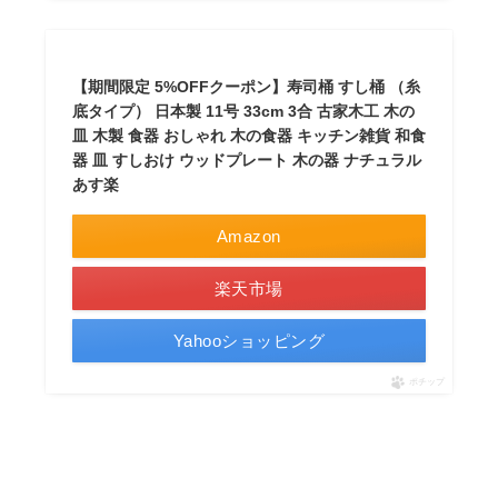
【期間限定 5%OFFクーポン】寿司桶 すし桶 （糸
底タイプ） 日本製 11号 33cm 3合 古家木工 木の
皿 木製 食器 おしゃれ 木の食器 キッチン雑貨 和食
器 皿 すしおけ ウッドプレート 木の器 ナチュラル
あす楽
Amazon
楽天市場
Yahooショッピング
ポチップ