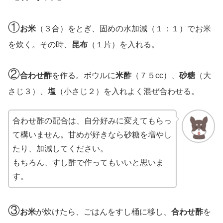
①
お米
（３合）をとぎ、固めの水加減（１：１）でお米
を炊く。その時、
昆布
（１片）を入れる。
②
合わせ酢
を作る。ボウルに
米酢
（７５cc）、
砂糖
（大
さじ３）、
塩
（小さじ２）を入れよく混ぜ合わせる。
合わせ酢の配合は、自分好みに変えてもらっ
て構いません。甘めが好きなら砂糖を増やし
たり、加減してください。
もちろん、すし酢で作ってもいいと思いま
す。
③
お米
が炊けたら、ごはんをすし桶に移し、
合わせ酢
を