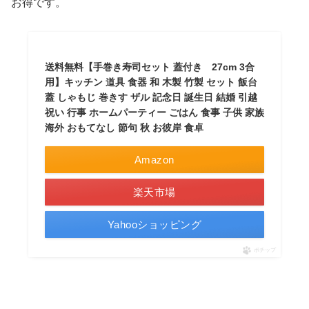
お得です。
送料無料【手巻き寿司セット 蓋付き 27cm 3合
用】キッチン 道具 食器 和 木製 竹製 セット 飯台
蓋 しゃもじ 巻きす ザル 記念日 誕生日 結婚 引越
祝い 行事 ホームパーティー ごはん 食事 子供 家族
海外 おもてなし 節句 秋 お彼岸 食卓
Amazon
楽天市場
Yahooショッピング
ポチップ