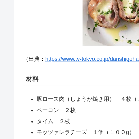
（出典：
https://www.tv-tokyo.co.jp/danshigoha
材料
豚ロース肉（しょうが焼き用） ４枚（
ベーコン ２枚
タイム ２枝
モッツァレラチーズ １個（１００g）