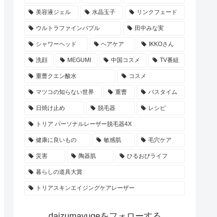
美容液ジェル
水晶玉子
リンクフェード
ウルトラファインバブル
田中みな実
シャワーヘッド
ヘアケア
IKKOさん
洗顔
MEGUMI
中国コスメ
TV番組
重曹クエン酸水
コスメ
マツコの知らない世界
重曹
バスタイム
日焼け止め
脱毛器
レシピ
トリア パーソナルレーザー脱毛器4X
健康に良いもの
敏感肌
毛穴ケア
災害
陶器肌
ひるおびライフ
暮らしの道具大賞
トリアスキンエイジングケアレーザー
daizumayugeをフォローする