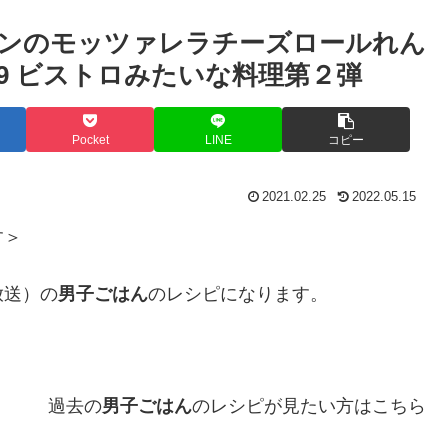
ンのモッツァレラチーズロールれん
59 ビストロみたいな料理第２弾
Pocket
LINE
コピー
2021.02.25
2022.05.15
す＞
放送）の
男子ごはん
のレシピになります。
過去の
男子ごはん
のレシピが見たい方はこちら