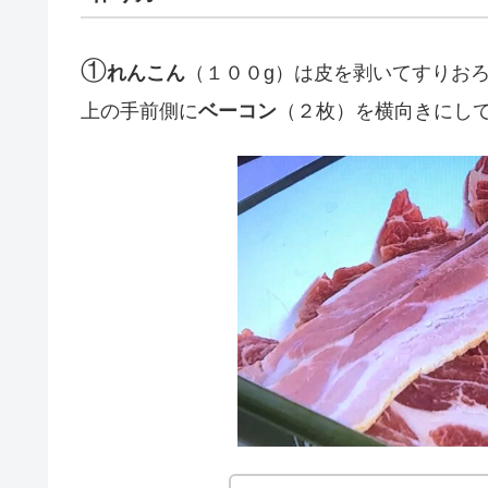
①
れんこん
（１００g）は皮を剥いてすりお
上の手前側に
ベーコン
（２枚）を横向きにし