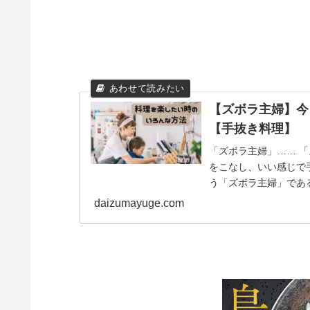
【ズボラ主婦】今
【手抜き料理】
「ズボラ主婦」…… 
をこなし、いい感じで
う「ズボラ主婦」であ
す！ 今日は買い物に...
daizumayuge.com