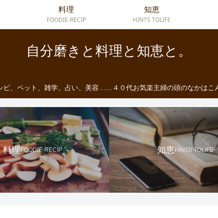
料理
知恵
FOODIE-RECIP
HINTS TOLIFE
自分磨きと料理と知恵と。
シピ、ペット、雑学、占い、美容……４０代お気楽主婦の頭のなかはこ
料理
知恵
FOODIE-RECIP
HINTS TOLIFE