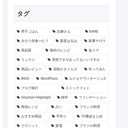
タグ
男子ごはん
志麻さん
forME
きのう何食べた？
栗原はるみ
家事ヤロウ
美顔器
海外のレシピ
金スマ
リュウジ
突然ですが占ってもいいですか
商品レビュー
花咲かタイムズ
作ってみた
IKKO
WordPress
ルクセアヴィサージュS
ブログ移行
ストックフォト
Greyhair×Highlight
雑学
ファンデーション
再現レシピ
占い
フランス料理
おすすめ商品
手作り
TV番組まとめ
ラヴィット
家電
ブラジル料理