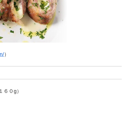
n/
）
１６０g）