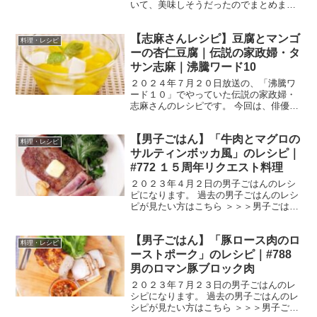
いて、美味しそうだったのでまとめまし
た。 IKKOさんの 骨抜き！梅だれスープ
です。 では、早速作り方です！ 骨抜き！
【志麻さんレシピ】豆腐とマンゴ
梅だれスープ （出典：家事ヤロ
料理・レシピ
ウ！！！） 材料 ...
ーの杏仁豆腐｜伝説の家政婦・タ
サン志麻｜沸騰ワード10
２０２４年７月２０日放送の、「沸騰ワ
ード１０」でやっていた伝説の家政婦・
志麻さんのレシピです。 今回は、俳優の
清野菜名さん、真壁刀義さん、なすなか
にしのお二人、日テレアナウンサー岩田
【男子ごはん】「牛肉とマグロの
絵里奈さん迎えて、「猛暑を乗り切る！
料理・レシピ
最強レシピ 真夏のスタ...
サルティンボッカ風」のレシピ｜
#772 １５周年リクエスト料理
２０２３年４月２日の男子ごはんのレシ
ピになります。 過去の男子ごはんのレシ
ピが見たい方はこちら ＞＞＞男子ごはん
【まとめ】バックナンバー 牛肉とマグロ
のサルティンボッカ風 （出典：） 材料
【男子ごはん】「豚ロース肉のロ
マグロ（赤身） １柵（１５０g） 牛肩
料理・レシピ
ロース肉（す...
ーストポーク」のレシピ｜#788
男のロマン豚ブロック肉
２０２３年７月２３日の男子ごはんのレ
シピになります。 過去の男子ごはんのレ
シピが見たい方はこちら ＞＞＞男子ごは