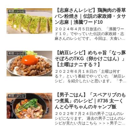
ん【まとめ】バックナンバー 豚ロース肉
のローストポーク （出典：） 材料 豚ロ
【志麻さんレシピ】鶏胸肉の香草
ース肉（ブロック） ４００g 砂糖 小
料理・レシピ
さじ１ 塩 ...
パン粉焼き｜伝説の家政婦・タサ
ン志麻｜沸騰ワード10
２０２４年４月５日放送の、「沸騰ワー
ド１０」でやっていた伝説の家政婦・志
麻さんのレシピです。 今回は、大食い軍
団のチョコレートプラネットのお二人
と、とにかく明るい安村さん、元乃木坂
【納豆レシピ】めちゃ旨「なっ豚
４６の松村沙友理さんを迎えて、「志麻
料理・レシピ
さん春の爆食祭」です。 ...
そぼろのTKG（卵かけごはん）」
【土曜はナニする？】
２０２２年６月１８日の「土曜は何す
る？」という番組でやっていた 「納豆レ
シピ」 を紹介したいと思います。 「予約
が取れない10分ティーチャー」というコ
ーナーで、京都祇園で「納豆創作料理 夏
【男子ごはん】「スペアリブのも
豆」を経営する納豆料理研究家・夏見奈
料理・レシピ
央子さんが教えて...
つ煮風」のレシピ｜#736 太一く
んと心平ちゃんのキャンプ飯
２０２２年７月２４日の男子ごはんのレ
シピになります。 過去の男子ごはんのレ
シピが見たい方はこちら ＞＞＞男子ごは
ん【まとめ】バックナンバー スペアリブ
のもつ煮風 （出典：） 材料 スペアリブ