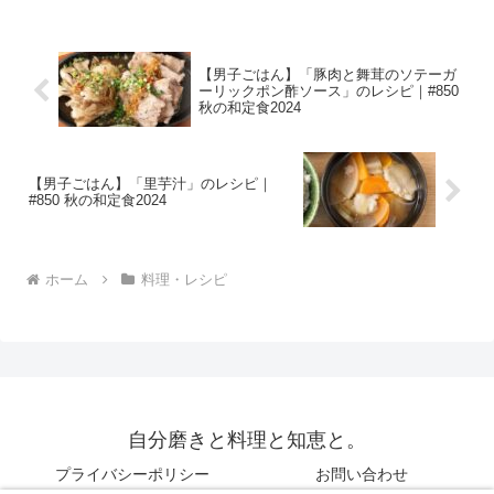
１kgめんつゆ（３倍濃縮） ５０cc酒 ２
５cc...
【男子ごはん】「豚肉と舞茸のソテーガ
ーリックポン酢ソース」のレシピ｜#850
秋の和定食2024
【男子ごはん】「里芋汁」のレシピ｜
#850 秋の和定食2024
ホーム
料理・レシピ
自分磨きと料理と知恵と。
プライバシーポリシー
お問い合わせ