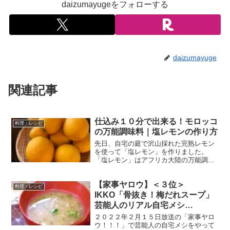
daizumayugeをフォローする
daizumayuge
関連記事
仕込み１０分で出来る！モロッコ
料理・レシピ
の万能調味料｜塩レモンの作り方
先日、自宅の庭で沢山採れた完熟レモン
を使って「塩レモン」を作りました。
「塩レモン」はアフリカ大陸の万能調味
料で、本場モロッコではタジン鍋で肉の
臭み消しなどに使われています。 では、
【家事ヤロウ】＜３位＞
早速「塩レモン」の作り方です！ 塩レモ
料理・レシピ
ンの作り方 「塩レモ...
IKKO「骨抜き！梅だれスープ」
芸能人のリアル自宅メシ
TOP20！
２０２２年２月１５日放送の「家事ヤロ
ウ！！！」で芸能人の自宅メシをやって