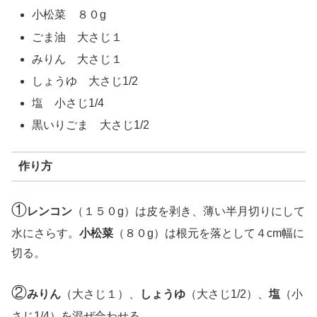
小松菜 ８０g
ごま油 大さじ１
みりん 大さじ１
しょうゆ 大さじ1/2
塩 小さじ1/4
黒いりごま 大さじ1/2
作り方
①
レンコン
（１５０g）は皮を剥き、薄い半月切りにして
水にさらす。
小松菜
（８０g）は根元を落として４cm幅に
切る。
②
みりん
（大さじ１）、
しょうゆ
（大さじ1/2）、
塩
（小
さじ1/4）を混ぜ合わせる。