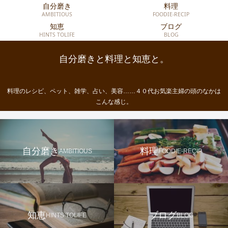
自分磨き
料理
AMBITIOUS
FOODIE-RECIP
知恵
ブログ
HINTS TOLIFE
BLOG
自分磨きと料理と知恵と。
料理のレシピ、ペット、雑学、占い、美容……４０代お気楽主婦の頭のなかは
こんな感じ。
自分磨き
料理
AMBITIOUS
FOODIE-RECIP
知恵
ブログ
HINTS TOLIFE
BLOG