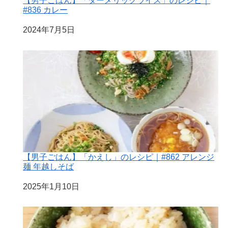
【男子ごはん】「ターメリックライス」のレシピ｜
#836 カレー
日付
2024年7月5日
【男子ごはん】「かえし」のレシピ｜#862 アレンジ
麺 年越しそば
日付
2025年1月10日