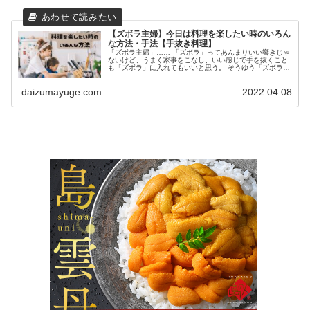
【ズボラ主婦】今日は料理を楽したい時のいろん
な方法・手法【手抜き料理】
「ズボラ主婦」…… 「ズボラ」ってあんまりいい響きじゃ
ないけど、うまく家事をこなし、いい感じで手を抜くこと
も「ズボラ」に入れてもいいと思う。 そうゆう「ズボラ主
婦」である私が、うまく手を抜く料理の仕方、手の抜き方
を教えます！ 今日は買い物に...
daizumayuge.com
2022.04.08