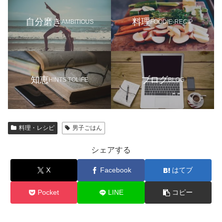
自分磨き
料理
AMBITIOUS
FOODIE-RECIP
知恵
ブログ
HINTS TOLIFE
BLOG
料理・レシピ
男子ごはん
シェアする
X
Facebook
はてブ
Pocket
LINE
コピー