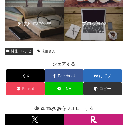
知恵
ブログ
HINTS TOLIFE
BLOG
料理・レシピ
志麻さん
シェアする
X
Facebook
はてブ
Pocket
LINE
コピー
daizumayugeをフォローする