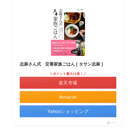
志麻さん式 定番家族ごはん [ タサン志麻 ]
＼ポイント最大11倍！／
楽天市場
Amazon
Yahooショッピング
ポチップ