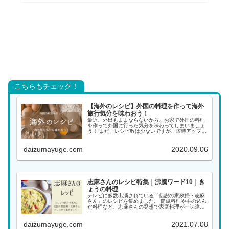
こちらもチェック！
【海外のレシピ】外国の料理を作って海外
旅行気分を味わおう！
最近、外出もままならないから、お家で外国の料理
を作って外国に行った気分を味わってしまいましょ
う！ まだ、レシピ数は少ないですが、随時アップし
ていく予定ですので、また覗きに来てください。 ア
ジアの料理 インド料理 インドネシア料理 韓国料理
daizumayuge.com
2020.09.06
...
志麻さんのレシピ特集｜沸騰ワード10｜き
ょうの料理
テレビに多数出演されている「伝説の家政婦・志麻
さん」のレシピを集めました。 簡単料理や手の込ん
だ料理など、志麻さんの発想で家庭料理が一味違っ
た料理になります。大好きな志麻さんの料理をぜひ
作ってみてください！ 料理名がわかる場合は、こち
daizumayuge.com
2021.07.08
らから...