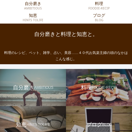
自分磨き
料理
AMBITIOUS
FOODIE-RECIP
知恵
ブログ
HINTS TOLIFE
BLOG
自分磨きと料理と知恵と。
料理のレシピ、ペット、雑学、占い、美容……４０代お気楽主婦の頭のなかは
こんな感じ。
自分磨き
料理
AMBITIOUS
FOODIE-RECIP
知恵
ブログ
HINTS TOLIFE
BLOG