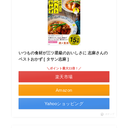
いつもの食材が三ツ星級のおいしさに 志麻さんの
ベストおかず [ タサン志麻 ]
＼ポイント最大11倍！／
楽天市場
Amazon
Yahooショッピング
ポチップ