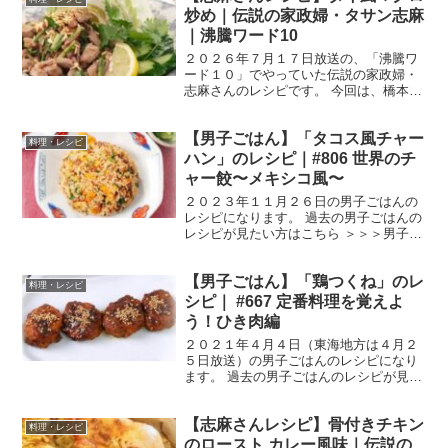
ゃぶ用） ２０...
炒め｜伝説の家政婦・タサン志麻
｜沸騰ワード10
２０２６年７月１７日放送の、「沸騰ワ
ード１０」でやっていた伝説の家政婦・
志麻さんのレシピです。 今回は、橋本環
奈さん、要潤さん、かまいたちのお二人
を迎えて、「猛暑乗り切る天下統一級の
【男子ごはん】「タコス風チャー
夏料理１４連発」です。 では、早速作り
料理・レシピ
方です。 タイ風マグ...
ハン」のレシピ｜#806 世界のチ
ャー餃〜メキシコ風〜
２０２３年１１月２６日の男子ごはんの
レシピになります。 過去の男子ごはんの
レシピが見たい方はこちら ＞＞＞男子ご
はん【まとめ】バックナンバー タコス風
チャーハン （出典：） 材料 合いびき
【男子ごはん】「鶏つくね」のレ
肉 ２００g 香菜 ３枝 玉ねぎ 1/4個
料理・レシピ
（６０g）...
シピ｜ #667 定番料理を覚えよ
う！ひき肉編
２０２１年４月４日（東海地方は４月２
５日放送）の男子ごはんのレシピになり
ます。 過去の男子ごはんのレシピが見た
い方はこちら ＞＞＞男子ごはん【まと
め】バックナンバー 鶏つくね （出典：）
【志麻さんレシピ】骨付きチキン
材料 鶏ももひき肉 ３００g長ねぎ（白
料理・レシピ
い部分） １０...
のロースト カレー風味｜伝説の