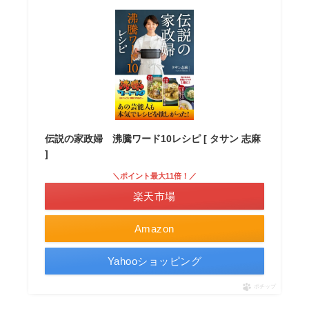
伝説の家政婦 沸騰ワード10レシピ [ タサン 志麻
]
＼ポイント最大11倍！／
楽天市場
Amazon
Yahooショッピング
ポチップ