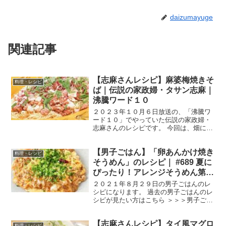
daizumayuge
関連記事
【志麻さんレシピ】麻婆梅焼きそ
料理・レシピ
ば｜伝説の家政婦・タサン志麻｜
沸騰ワード１０
２０２３年１０月６日放送の、「沸騰ワ
ード１０」でやっていた伝説の家政婦・
志麻さんのレシピです。 今回は、畑に畳
を運んでほぐし土に返す作業をされてい
た志麻さんたち。そして、新居の改装を
【男子ごはん】「卵あんかけ焼き
手伝ってくれた皆さんに振る舞った料理
料理・レシピ
を紹介します。 では、...
そうめん」のレシピ｜ #689 夏に
ぴったり！アレンジそうめん第６
弾
２０２１年８月２９日の男子ごはんのレ
シピになります。 過去の男子ごはんのレ
シピが見たい方はこちら ＞＞＞男子ごは
ん【まとめ】バックナンバー 卵あんかけ
焼きそうめん （出典：） 材料 そうめ
【志麻さんレシピ】タイ風マグロ
ん ２束（１００g）豚バラ肉（しゃぶし
料理・レシピ