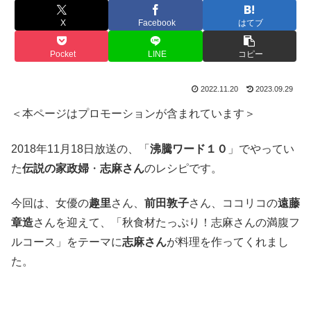
X
Facebook
はてブ
Pocket
LINE
コピー
2022.11.20
2023.09.29
＜本ページはプロモーションが含まれています＞
2018年11月18日放送の、「
沸騰ワード１０
」でやってい
た
伝説の家政婦
・
志麻さん
のレシピです。
今回は、女優の
趣里
さん、
前田敦子
さん、ココリコの
遠藤
章造
さんを迎えて、「秋食材たっぷり！志麻さんの満腹フ
ルコース」をテーマに
志麻さん
が料理を作ってくれまし
た。