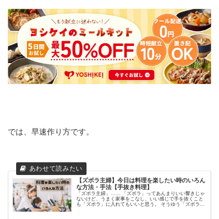
では、早速作り方です。
【ズボラ主婦】今日は料理を楽したい時のいろん
な方法・手法【手抜き料理】
「ズボラ主婦」…… 「ズボラ」ってあんまりいい響きじゃ
ないけど、うまく家事をこなし、いい感じで手を抜くこと
も「ズボラ」に入れてもいいと思う。 そうゆう「ズボラ主
婦」である私が、うまく手を抜く料理の仕方、手の抜き方
を教えます！ 今日は買い物に...