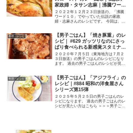
家政婦・タサン志麻｜沸騰ワード
１０
２０２２年１２月２３日放送の、「沸騰
ワード１０」でやっていた伝説の家政
婦・志麻さんのレシピです。 今回は、ク
リスマス直前志麻さんの料理教室SP！塩
加減から焼き色まで志麻さんのテクニッ
【男子ごはん】「焼き豚重」のレ
クを大公開してくれました！ 俳優の北村
料理・レシピ
匠海さんと、當真あみ...
シピ｜ #629 ガッツリなのにさっ
ぱり食べられる新感覚スタミナ定
食
２０２０年７月５日（東海地方は７月２
３日放送）の男子ごはんのレシピになり
ます。 過去の男子ごはんのレシピが見た
い方はこちら ＞＞＞男子ごはん【まと
め】バックナンバー 焼き豚重 （出典：）
【男子ごはん】「アジフライ」の
材料 《焼き豚重》 豚肩ロース肉（かたま
料理・レシピ
り） ３５０...
レシピ｜#884 昭和の洋食屋さん
シリーズ第15弾
２０２５年５月２５日の男子ごはんのレ
シピになります。 過去の男子ごはんのレ
シピが見たい方はこちら ＞＞＞男子ごは
ん【まとめ】バックナンバー アジフライ
（出典：） 材料 アジ（3枚におろしたも
の） ２～３尾分（約５００g） 塩 小
さじ1/3...