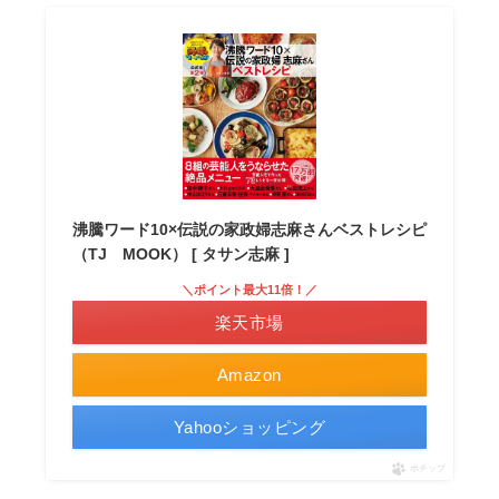
沸騰ワード10×伝説の家政婦志麻さんベストレシピ
（TJ MOOK） [ タサン志麻 ]
＼ポイント最大11倍！／
楽天市場
Amazon
Yahooショッピング
ポチップ