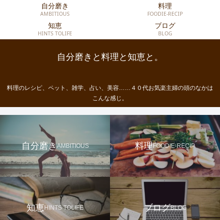
自分磨き
料理
AMBITIOUS
FOODIE-RECIP
知恵
ブログ
HINTS TOLIFE
BLOG
自分磨きと料理と知恵と。
料理のレシピ、ペット、雑学、占い、美容……４０代お気楽主婦の頭のなかは
こんな感じ。
自分磨き
料理
AMBITIOUS
FOODIE-RECIP
知恵
ブログ
HINTS TOLIFE
BLOG