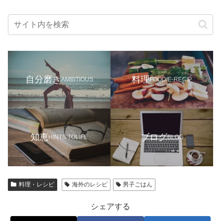
自分磨き
料理
AMBITIOUS
FOODIE-RECIP
知恵
ブログ
HINTS TOLIFE
BLOG
料理・レシピ
海外のレシピ
男子ごはん
シェアする