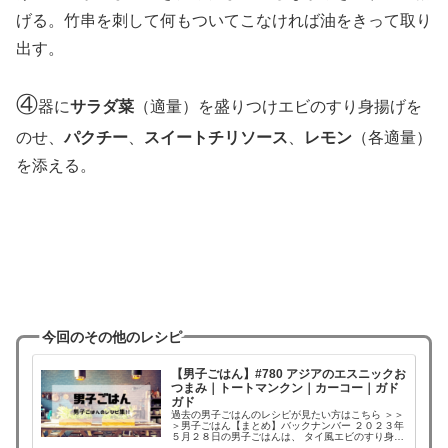
げる。竹串を刺して何もついてこなければ油をきって取り
出す。
④
器に
サラダ菜
（適量）を盛りつけエビのすり身揚げを
のせ、
パクチー
、
スイートチリソース
、
レモン
（各適量）
を添える。
今回のその他のレシピ
【男子ごはん】#780 アジアのエスニックお
つまみ｜トートマンクン｜カーコー｜ガド
ガド
過去の男子ごはんのレシピが見たい方はこちら ＞＞
＞男子ごはん【まとめ】バックナンバー ２０２３年
５月２８日の男子ごはんは、 タイ風エビのすり身揚
げ トートマンクン ベトナム風サバの煮付け カーコ