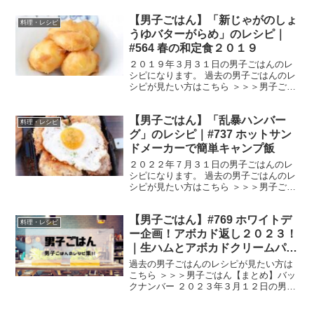
コトレッタ プッタネスカ （出典：） 材
【男子ごはん】「新じゃがのしょ
料 メカジキ 小４切れモロッコいんげん
料理・レシピ
３本（７５...
うゆバターがらめ」のレシピ｜
#564 春の和定食２０１９
２０１９年３月３１日の男子ごはんのレ
シピになります。 過去の男子ごはんのレ
シピが見たい方はこちら ＞＞＞男子ごは
ん【まとめ】バックナンバー 新じゃがの
しょうゆバターがらめ （出典：） 材料
【男子ごはん】「乱暴ハンバー
新じゃが ６００gしょうゆ 大さじ２バ
料理・レシピ
ター １０g...
グ」のレシピ｜#737 ホットサン
ドメーカーで簡単キャンプ飯
２０２２年７月３１日の男子ごはんのレ
シピになります。 過去の男子ごはんのレ
シピが見たい方はこちら ＞＞＞男子ごは
ん【まとめ】バックナンバー 乱暴ハンバ
ーグ （出典：） 材料 合いびき肉 ３０
【男子ごはん】#769 ホワイトデ
０〜４００gパン粉 大さじ４スライスチ
料理・レシピ
ーズ（溶ける...
ー企画！アボカド返し２０２３！
｜生ハムとアボカドクリームパス
タ｜アボカドといくらと海苔の冷
過去の男子ごはんのレシピが見たい方は
菜｜揚げアボカドのスープ
こちら ＞＞＞男子ごはん【まとめ】バッ
クナンバー ２０２３年３月１２日の男子
ごはんは、 生ハムとアボカドクリームパ
スタ アボカドといくらと海苔の冷菜 揚げ