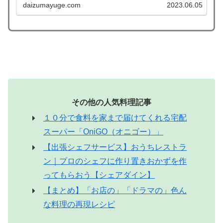
daizumayuge.com
2023.06.05
ー インドネシアのサラダ ガドガド トートマン...
その他の人気料理記事
１０分で食料を家まで届けてくれる宅配
スーパー「OniGO（オニゴー）」
【出張シェフサービス】おうちレストラ
ン｜プロのシェフに作り置きおかずを作
ってもらおう【シェアダイン】
【まとめ】「お店の」「ドラマの」色ん
な料理の再現レシピ