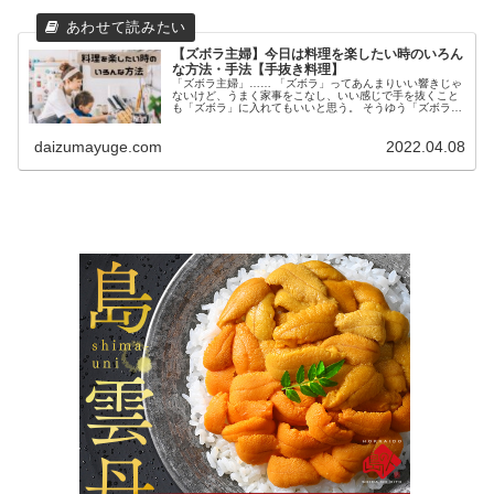
【ズボラ主婦】今日は料理を楽したい時のいろん
な方法・手法【手抜き料理】
「ズボラ主婦」…… 「ズボラ」ってあんまりいい響きじゃ
ないけど、うまく家事をこなし、いい感じで手を抜くこと
も「ズボラ」に入れてもいいと思う。 そうゆう「ズボラ主
婦」である私が、うまく手を抜く料理の仕方、手の抜き方
を教えます！ 今日は買い物に...
daizumayuge.com
2022.04.08