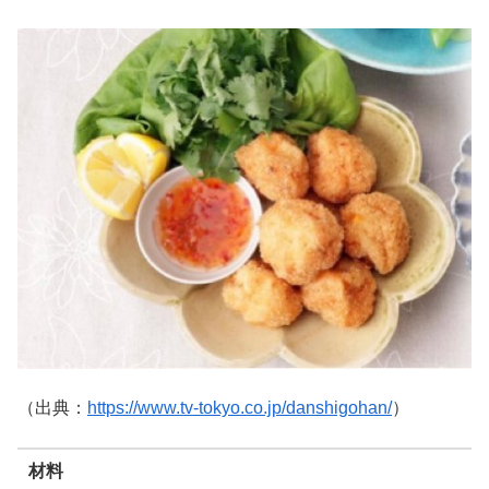
（出典：
https://www.tv-tokyo.co.jp/danshigohan/
）
材料