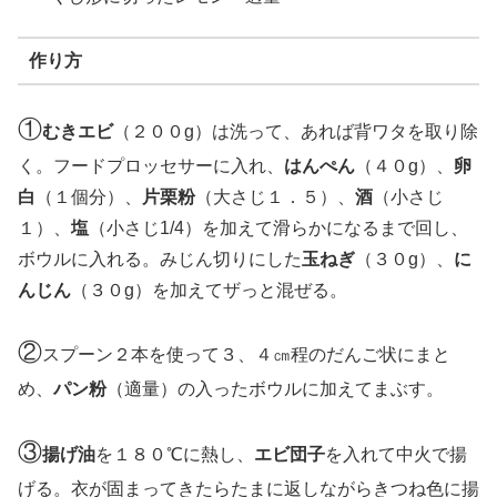
作り方
①
むきエビ
（２００g）は洗って、あれば背ワタを取り除
く。フードプロッセサーに入れ、
はんぺん
（４０g）、
卵
白
（１個分）、
片栗粉
（大さじ１．５）、
酒
（小さじ
１）、
塩
（小さじ1/4）を加えて滑らかになるまで回し、
ボウルに入れる。みじん切りにした
玉ねぎ
（３０g）、
に
んじん
（３０g）を加えてザっと混ぜる。
②
スプーン２本を使って３、４㎝程のだんご状にまと
め、
パン粉
（適量）の入ったボウルに加えてまぶす。
③
揚げ油
を１８０℃に熱し、
エビ団子
を入れて中火で揚
げる。衣が固まってきたらたまに返しながらきつね色に揚