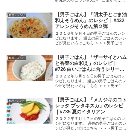
研究家のリュウジさんが「ご飯が消える
おかず１５品」を披露していたのでまと
めました。 リュウジさんは「至高のレシ
【男子ごはん】「明太子とごま油
ピ」という料理本が好評でYouTubeでも
料理・レシピ
活躍されています...
和えそうめん」のレシピ｜ #432
アレンジそうめん第２弾
２０１６年９月４日の男子ごはんのレシ
ピになります。 過去の男子ごはんのレシ
ピが見たい方はこちら ＞＞＞男子ごはん
【まとめ】バックナンバー 明太子とごま
油和えそうめん （出典：） 材料 そうめ
【男子ごはん】「ザーサイとハム
ん ３束（１５０g）明太子 ２腹（７０
料理・レシピ
g）万能ねぎ...
と香菜の白和え」のレシピ｜
#726 白いごはんに合うシリーズ
「中華定食」
２０２２年５月１５日の男子ごはんのレ
シピになります。 過去の男子ごはんのレ
シピが見たい方はこちら ＞＞＞男子ごは
ん【まとめ】バックナンバー ザーサイと
ハムと香菜の白和え （出典：） 材料 絹
【男子ごはん】「メカジキのコト
豆腐 １丁ザーサイ ２０gハム ３枚（４５
料理・レシピ
g）香菜...
レッタ プッタネスカ」のレシピ
｜#735 夏のイタリアン
２０２２年７月１７日の男子ごはんのレ
シピになります。 過去の男子ごはんのレ
シピが見たい方はこちら ＞＞＞男子ごは
ん【まとめ】バックナンバー メカジキの