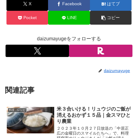
X
Facebook
はてブ
Pocket
LINE
コピー
daizumayugeをフォローする
daizumayuge
関連記事
米３合いける！リュウジのご飯が
料理・レシピ
消えるおかず１５品｜金スマひと
り農業
２０２３年１０月２７日放送の「中居正
広の金曜日のスマイルたちへ」で、料理