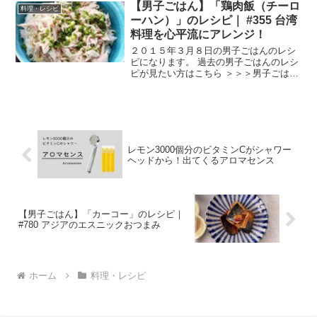
【男子ごはん】「鶏肉飯（チーロ
アボカドのスープ 生ハムとアボカドクリ
料理・レシピ
ームパスタ ...
ーハン）」のレシピ｜ #355 台湾
料理を心平流にアレンジ！
２０１５年３月８日の男子ごはんのレシ
ピになります。 過去の男子ごはんのレシ
ピが見たい方はこちら ＞＞＞男子ごはん
【まとめ】バックナンバー 鶏肉飯（チー
ローハン） （出典：） 材料 鶏むね肉
大１枚（３００g）万能ネギ 適量塩 小
さじ1/2紹...
レモン3000個分のビタミンCがシャワー
ヘッドから！出てくるアロマセンス
【男子ごはん】「カーコー」のレシピ｜
#780 アジアのエスニックおつまみ
ホーム
料理・レシピ