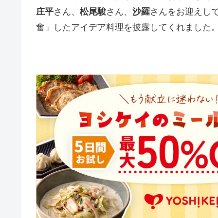
庄平
さん、
松尾駿
さん、
沙羅
さんをお迎えし
奮」したアイデア料理を披露してくれました