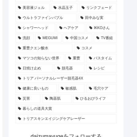
美容液ジェル
水晶玉子
リンクフェード
ウルトラファインバブル
田中みな実
シャワーヘッド
ヘアケア
IKKOさん
洗顔
MEGUMI
中国コスメ
TV番組
重曹クエン酸水
コスメ
マツコの知らない世界
重曹
バスタイム
日焼け止め
脱毛器
レシピ
トリア パーソナルレーザー脱毛器4X
健康に良いもの
敏感肌
毛穴ケア
災害
陶器肌
ひるおびライフ
暮らしの道具大賞
トリアスキンエイジングケアレーザー
daizumayugeをフォローする