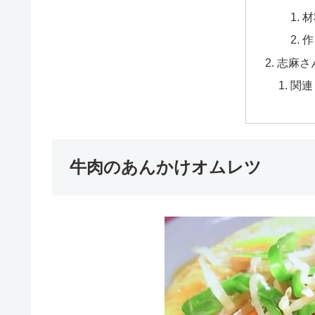
材
作
志麻さ
関連
牛肉のあんかけオムレツ