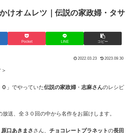
かけオムレツ｜伝説の家政婦・タサ
Pocket
LINE
コピー
2022.03.23
2023.09.30
す＞
１０
」でやっていた
伝説の家政婦
・
志麻さん
のレシピ
の放送、全３０回の中から名作をお届けします。
、
原口あきまさ
さん、
チョコレートプラネット
の
長田