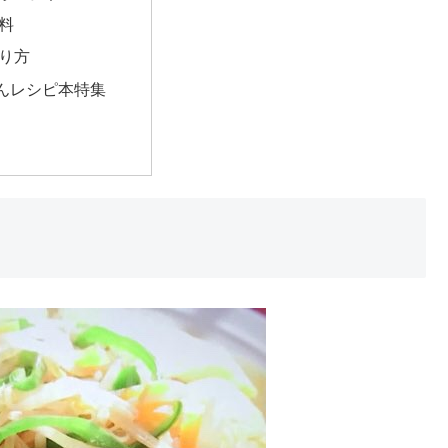
料
り方
んレシピ本特集