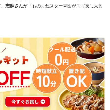
て、
志麻さん
が
「ものまねスター軍団がスゴ技に大興
。