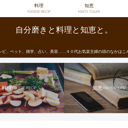
料理
知恵
FOODIE-RECIP
HINTS TOLIFE
自分磨きと料理と知恵と。
シピ、ペット、雑学、占い、美容……４０代お気楽主婦の頭のなかはこ
料理
知恵
FOODIE-RECIP
HINTS TOLIFE