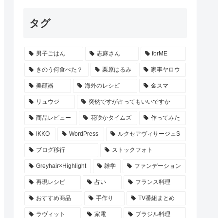
タグ
男子ごはん
志麻さん
forME
きのう何食べた？
栗原はるみ
家事ヤロウ
美顔器
海外のレシピ
金スマ
リュウジ
突然ですが占ってもいいですか
商品レビュー
花咲かタイムズ
作ってみた
IKKO
WordPress
ルクセアヴィサージュS
ブログ移行
ストックフォト
Greyhair×Highlight
雑学
ファンデーション
再現レシピ
占い
フランス料理
おすすめ商品
手作り
TV番組まとめ
ラヴィット
家電
ブラジル料理