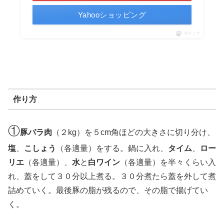
Yahooショッピング
ポチップ
作り方
①
豚バラ肉
（２kg）を５cm角ほどの大きさに切り分け、
塩
、
こしょう
（各適量）をする。鍋に入れ、
タイム
、
ロー
リエ
（各適量）、
水
と
白ワイン
（各適量）を半々くらい入
れ、蓋をして３０分以上煮る。３０分煮たら蓋を外して煮
詰めていく。最後豚の脂が残るので、その脂で揚げてい
く。