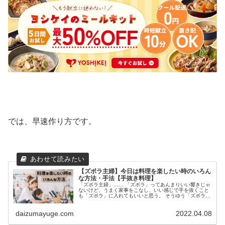
では、早速作り方です。
【ズボラ主婦】今日は料理を楽したい時のいろん
な方法・手法【手抜き料理】
「ズボラ主婦」…… 「ズボラ」ってあんまりいい響きじゃ
ないけど、うまく家事をこなし、いい感じで手を抜くこと
も「ズボラ」に入れてもいいと思う。 そうゆう「ズボラ主
婦」である私が、うまく手を抜く料理の仕方、手の抜き方
を教えます！ 今日は買い物に...
daizumayuge.com
2022.04.08