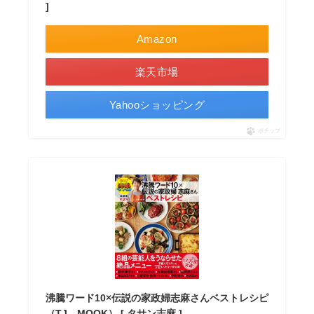
]
Amazon
楽天市場
Yahooショッピング
ポチップ
沸騰ワード10×伝説の家政婦志麻さんベストレシピ
（TJ MOOK） [ タサン志麻 ]