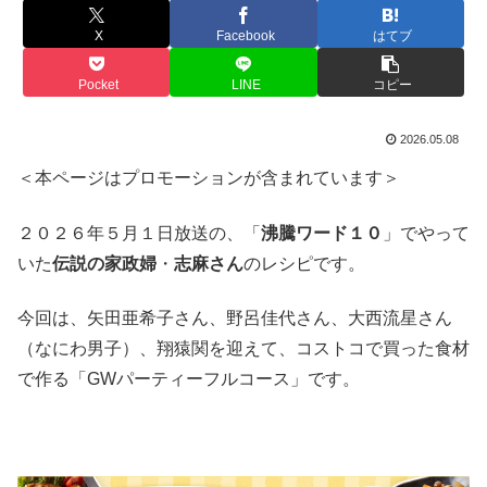
X
Facebook
はてブ
Pocket
LINE
コピー
2026.05.08
＜本ページはプロモーションが含まれています＞
２０２６年５月１日放送の、「
沸騰ワード１０
」でやって
いた
伝説の家政婦
・
志麻さん
のレシピです。
今回は、矢田亜希子さん、野呂佳代さん、大西流星さん
（なにわ男子）、翔猿関を迎えて、コストコで買った食材
で作る「GWパーティーフルコース」です。