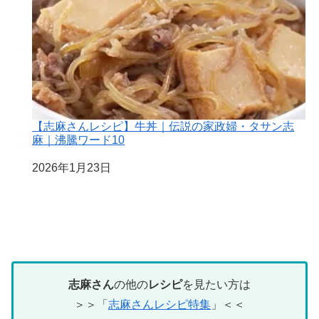
【志麻さんレシピ】牛丼｜伝説の家政婦・タサン志
麻｜沸騰ワード10
日付
2026年1月23日
志麻さん
の他の
レシピ
を見たい方は
＞＞「
志麻さんレシピ特集
」＜＜