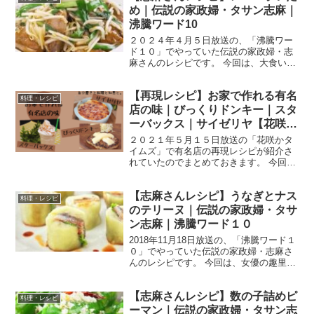
め｜伝説の家政婦・タサン志麻｜
沸騰ワード10
２０２４年４月５日放送の、「沸騰ワー
ド１０」でやっていた伝説の家政婦・志
麻さんのレシピです。 今回は、大食い軍
団のチョコレートプラネットのお二人
と、とにかく明るい安村さん、元乃木坂
【再現レシピ】お家で作れる有名
４６の松村沙友理さんを迎えて、「志麻
料理・レシピ
さん春の爆食祭」です。 ...
店の味｜びっくりドンキー｜スタ
ーバックス｜サイゼリヤ【花咲か
タイムズ】
２０２１年５月１５日放送の「花咲かタ
イムズ」で有名店の再現レシピが紹介さ
れていたのでまとめておきます。 今回
は、 びっくりドンキーのチーズバーグデ
ィッシュ スターバックスのフローズンド
【志麻さんレシピ】うなぎとナス
リンク サイゼリヤのミラノ風ドリア で
料理・レシピ
す。 【再現レシピ...
のテリーヌ｜伝説の家政婦・タサ
ン志麻｜沸騰ワード１０
2018年11月18日放送の、「沸騰ワード１
０」でやっていた伝説の家政婦・志麻さ
んのレシピです。 今回は、女優の趣里さ
ん、前田敦子さん、ココリコの遠藤章造
さんを迎えて、「秋食材たっぷり！志麻
【志麻さんレシピ】数の子詰めピ
さんの満腹フルコース」をテーマに志麻
料理・レシピ
さんが料理を作...
ーマン｜伝説の家政婦・タサン志