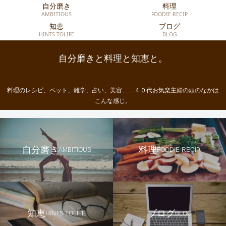
自分磨き
料理
AMBITIOUS
FOODIE-RECIP
知恵
ブログ
HINTS TOLIFE
BLOG
自分磨きと料理と知恵と。
料理のレシピ、ペット、雑学、占い、美容……４０代お気楽主婦の頭のなかは
こんな感じ。
自分磨き
料理
AMBITIOUS
FOODIE-RECIP
知恵
ブログ
HINTS TOLIFE
BLOG