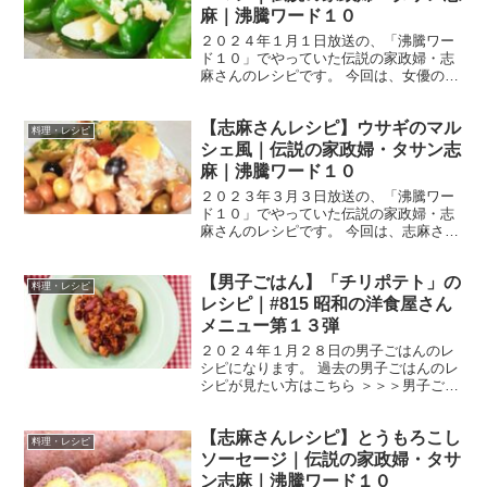
麻｜沸騰ワード１０
２０２４年１月１日放送の、「沸騰ワー
ド１０」でやっていた伝説の家政婦・志
麻さんのレシピです。 今回は、女優の門
脇麦さん、前田敦子さん、野呂佳代さん
を迎えて、「正月料理を絶品アレンジ」
【志麻さんレシピ】ウサギのマル
した料理を作ってくれました！ では、早
料理・レシピ
速作り方です。 数の...
シェ風｜伝説の家政婦・タサン志
麻｜沸騰ワード１０
２０２３年３月３日放送の、「沸騰ワー
ド１０」でやっていた伝説の家政婦・志
麻さんのレシピです。 今回は、志麻さん
が昔修行したフランスのマルシェを訪
れ、フランスの食材を使い料理してくれ
【男子ごはん】「チリポテト」の
ました。 では、早速作り方です。 ウサギ
料理・レシピ
のマルシェ風 （出典...
レシピ｜#815 昭和の洋食屋さん
メニュー第１３弾
２０２４年１月２８日の男子ごはんのレ
シピになります。 過去の男子ごはんのレ
シピが見たい方はこちら ＞＞＞男子ごは
ん【まとめ】バックナンバー チリポテト
（出典：） 材料 じゃがいも（メークイ
【志麻さんレシピ】とうもろこし
ン） ２個 合いびき肉 １００g にんに
料理・レシピ
く（みじん...
ソーセージ｜伝説の家政婦・タサ
ン志麻｜沸騰ワード１０