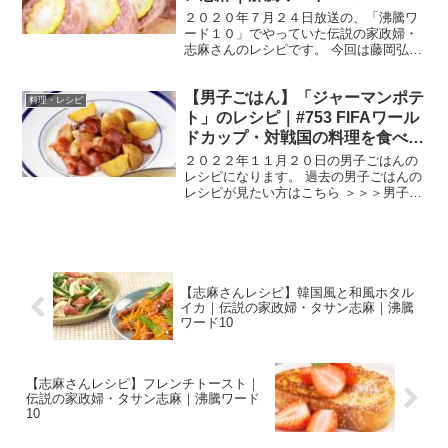
２０２０年７月２４日放送の、「沸騰ワ
ード１０」でやっていた伝説の家政婦・
志麻さんのレシピです。 今回は藤岡弘、
さんとその家族、一男三女を直撃し、絶
品衝撃料理をお届けします。「丸鶏料
【男子ごはん】「ジャーマンポテ
理」「クリーム煮」「オリーブ料理」
料理・レシピ
「海鮮料理」「ちらし寿司」...
ト」のレシピ｜#753 FIFAワール
ドカップ・対戦国の料理を食べよ
う
２０２２年１１月２０日の男子ごはんの
レシピになります。 過去の男子ごはんの
レシピが見たい方はこちら ＞＞＞男子ご
はん【まとめ】バックナンバー ジャーマ
ンポテト （出典：） 材料 じゃがいも ４
個（４００g）ベーコン ４枚（７０g）オ
リーブ油...
【志麻さんレシピ】韓国風と和風ホタル
イカ｜伝説の家政婦・タサン志麻｜沸騰
ワード10
【志麻さんレシピ】フレンチトースト｜
伝説の家政婦・タサン志麻｜沸騰ワード
10