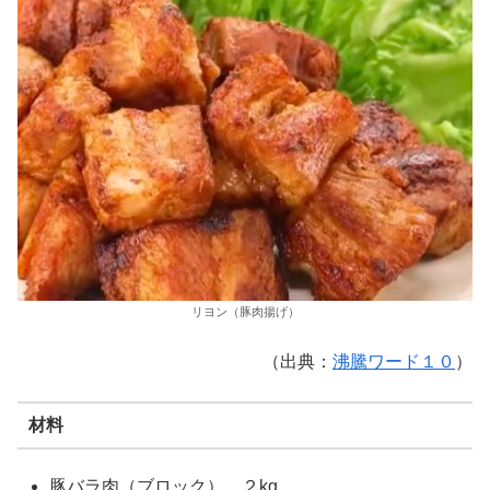
リヨン（豚肉揚げ）
（出典：
沸騰ワード１０
）
材料
豚バラ肉（ブロック） ２kg