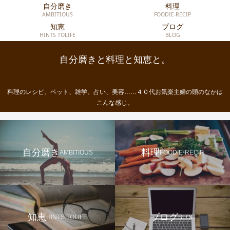
自分磨き
料理
AMBITIOUS
FOODIE-RECIP
知恵
ブログ
HINTS TOLIFE
BLOG
自分磨きと料理と知恵と。
料理のレシピ、ペット、雑学、占い、美容……４０代お気楽主婦の頭のなかは
こんな感じ。
自分磨き
料理
AMBITIOUS
FOODIE-RECIP
知恵
ブログ
HINTS TOLIFE
BLOG