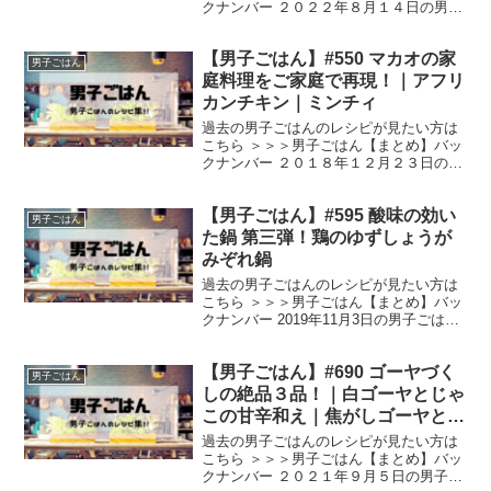
クナンバー ２０２２年８月１４日の男子
ごはんは、 じゃがいもとひき肉の洋風お
やき ベーコン入りプティン しば漬けとカ
【男子ごはん】#550 マカオの家
ニカマのポテトサラダ じゃがいもとひき
男子ごはん
肉の洋風おや...
庭料理をご家庭で再現！｜アフリ
カンチキン｜ミンチィ
過去の男子ごはんのレシピが見たい方は
こちら ＞＞＞男子ごはん【まとめ】バッ
クナンバー ２０１８年１２月２３日の男
子ごはんは、 アフリカンチキン ミンチィ
【広告】＞＞＞今晩の献立に迷ったら、
【男子ごはん】#595 酸味の効い
楽天レシピ！登録で５ポイント！！ アフ
男子ごはん
リカンチキン...
た鍋 第三弾！鶏のゆずしょうが
みぞれ鍋
過去の男子ごはんのレシピが見たい方は
こちら ＞＞＞男子ごはん【まとめ】バッ
クナンバー 2019年11月3日の男子ごはん
は、 しょうがの辛味&ゆずの酸味 鶏のゆ
ずしょうがみぞれ鍋 シメは、 バターの香
【男子ごはん】#690 ゴーヤづく
り&コクで楽しむ！ リゾット風バターご
男子ごはん
飯 ...
しの絶品３品！｜白ゴーヤとじゃ
この甘辛和え｜焦がしゴーヤと玉
ねぎのジョン｜ゴーヤ豚バーグ
過去の男子ごはんのレシピが見たい方は
こちら ＞＞＞男子ごはん【まとめ】バッ
クナンバー ２０２１年９月５日の男子ご