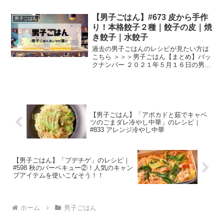
はんは、 白ゴーヤとじゃこの甘辛和え 焦
がしゴーヤと玉ねぎのジョン ゴーヤ豚バ
【男子ごはん】#673 皮から手作
ーグ の３品をご紹介します！ 白ゴーヤと
男子ごはん
じゃこの甘...
り！本格餃子２種｜餃子の皮｜焼
き餃子｜水餃子
過去の男子ごはんのレシピが見たい方は
こちら ＞＞＞男子ごはん【まとめ】バッ
クナンバー ２０２１年５月１６日の男子
ごはんは、 小麦粉をこねて手作り もちも
ち食感！餃子の皮 肉餡たっぷり＆食べ応
え満点 手作り皮の焼き餃子 中はジューシ
ー＆皮はプ...
【男子ごはん】「アボカドと茹でキャベ
ツのごまダレ冷やし中華」のレシピ｜
#833 アレンジ冷やし中華
【男子ごはん】「プデチゲ」のレシピ｜
#598 秋のバーベキュー②！人気のキャン
プアイテムを使いこなそう！！
ホーム
男子ごはん