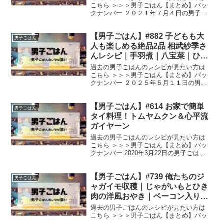
クラのすりながしスープ
こちら ＞＞＞男子ごはん【まとめ】バッ
クナンバー ２０２１年７月４日の男子ご
はんは、 冷製コーンクリームのスープ ホ
タテとトマトクリームのスープ仕立て オ
【男子ごはん】#882 子どもも大
クラのすりながしスープ 冷製コーンクリ
男子ごはん
ームのスープ...
人も楽しめる絶品2品 相武紗季さ
んレシピ｜手羽煮｜八宝菜｜ひき
肉と焼きじゃがいものホワイトミ
過去の男子ごはんのレシピが見たい方は
ートソース
こちら ＞＞＞男子ごはん【まとめ】バッ
クナンバー ２０２５年５月１１日の男子
ごはんは、 相武紗季さんレシピ手羽煮 相
武紗季さんレシピ八宝菜 相武紗季さんリ
【男子ごはん】#614 お家で簡単
クエスト「ごはんにも麺にも合うおか
男子ごはん
ず」ひき肉と焼き...
タイ料理！トムヤムクン＆心平流
ガイヤーン
過去の男子ごはんのレシピが見たい方は
こちら ＞＞＞男子ごはん【まとめ】バッ
クナンバー 2020年3月22日の男子ごはん
は、 暖かくなるこれからの時期におすす
め！ おうちで簡単！本格タイ料理２品 ス
【男子ごはん】#739 俺たちのジ
ーパーで買える食材で簡単＆本格的タイ
男子ごはん
料理の王...
ャガイモ収穫｜じゃがいもとひき
肉の洋風おやき｜ベーコン入りプ
ティン｜しば漬けとカニカマのポ
過去の男子ごはんのレシピが見たい方は
テトサラダ
こちら ＞＞＞男子ごはん【まとめ】バッ