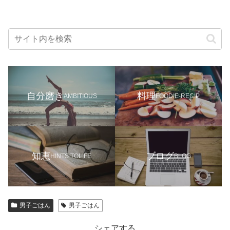
自分磨き
料理
AMBITIOUS
FOODIE-RECIP
知恵
ブログ
HINTS TOLIFE
BLOG
男子ごはん
男子ごはん
シェアする