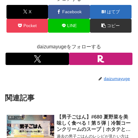
X
Facebook
はてブ
Pocket
LINE
コピー
daizumayugeをフォローする
daizumayuge
関連記事
【男子ごはん】#680 夏野菜を美
男子ごはん
味しく食べる！第５弾｜冷製コー
ンクリームのスープ｜ホタテとト
マトクリームのスープ仕立て｜オ
過去の男子ごはんのレシピが見たい方は