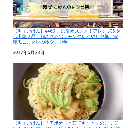
【男子ごはん】#469 この夏オススメ！アレンジ冷や
し中華２品｜鶏ささみのレモンダレ冷やし中華｜濃
厚黒ごまダレの冷やし中華
日付
2017年5月28日
【男子ごはん】「アボカドと茹でキャベツのごまダ