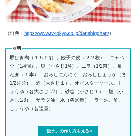
（出典：
https://www.tv-tokyo.co.jp/danshigohan/
）
材料
豚ひき肉（１５０g）、餃子の皮（２２枚）、キャベ
ツ（1/4個）、塩（小さじ1/4）、ニラ（1/2束）、長
ねぎ（１本）、おろしにんにく、おろししょうが（各
1/2片分）、酒（大さじ１）、オイスターソース、し
ょうゆ（各大さじ1/2）、砂糖（小さじ１）、塩（小
さじ1/3）、サラダ油、水（各適量）、ラー油、酢、
しょうゆ（各適量）
「餃子」の作り方を見る＞