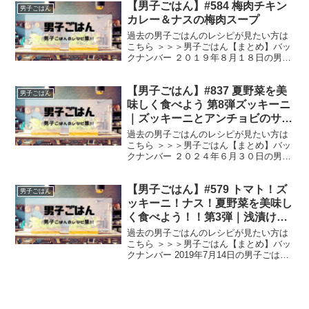
【男子ごはん】#584 梅肉チキン
リームスープ （出典：） 材料 シーフー
男子ごはん
ドミック...
カレー＆ナスの梅肉スープ
過去の男子ごはんのレシピが見たい方は
こちら ＞＞＞男子ごはん【まとめ】バッ
クナンバー ２０１９年８月１８日の男子
ごはんは、 梅肉＆すだちの酸味で食欲ア
ップ！ 夏の梅肉チキンカレー 梅肉のさっ
【男子ごはん】#837 夏野菜を美
ぱり感で食欲増進！超簡単 ナスの梅肉ス
男子ごはん
ープ 梅干し...
味しく食べよう 第8弾ズッキーニ
｜ズッキーニとアンチョビのサラ
ダ｜ズッキーニと生ハムのはさみ
過去の男子ごはんのレシピが見たい方は
フライ｜ズッキーニと豚肉のXO
こちら ＞＞＞男子ごはん【まとめ】バッ
クナンバー ２０２４年６月３０日の男子
醬炒め
ごはんは、 ズッキーニとアンチョビのサ
ラダ ズッキーニと生ハムのはさみフライ
【男子ごはん】#579 トマト！ズ
ズッキーニと豚肉のXO醬炒め ズッキー
男子ごはん
ニとアンチョ...
ッキーニ！ナス！夏野菜を美味し
く食べよう！！第3弾｜浅漬けカ
ポナータ｜ナスの冷やし麺風 香
過去の男子ごはんのレシピが見たい方は
味ダレ｜みょうがの肉巻き
こちら ＞＞＞男子ごはん【まとめ】バッ
クナンバー 2019年7月14日の男子ごはん
は、 春の夏野菜を美味しく食べる浅漬け
カポナータ ナスの冷やし麺風 香味ダレ
みょうがの肉巻き 【広告】＞＞＞今晩の
献立に...