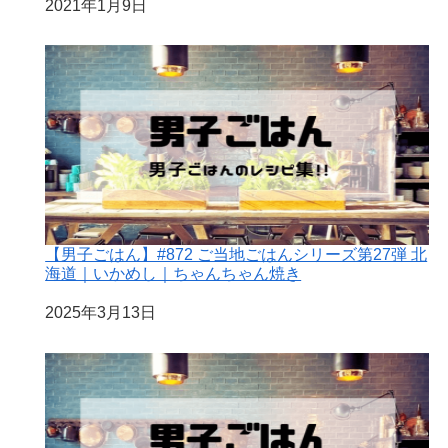
日付
2021年1月9日
【男子ごはん】#872 ご当地ごはんシリーズ第27弾 北
海道｜いかめし｜ちゃんちゃん焼き
日付
2025年3月13日