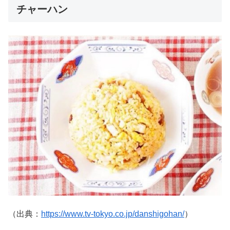
チャーハン
（出典：
https://www.tv-tokyo.co.jp/danshigohan/
）