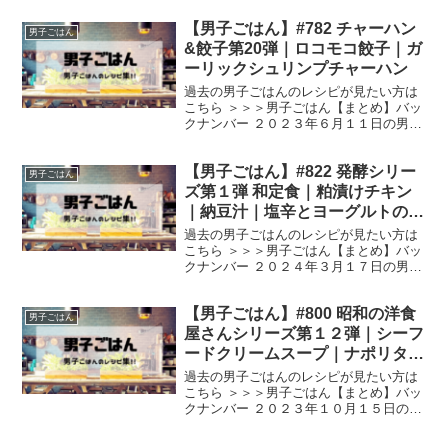
栗原家では常備菜として冷蔵庫にいつも
【男子ごはん】#782 チャーハン
置いてあったそうです🐮 牛肉とごぼうを
男子ごはん
甘辛くって、 想像...
&餃子第20弾｜ロコモコ餃子｜ガ
ーリックシュリンプチャーハン
過去の男子ごはんのレシピが見たい方は
こちら ＞＞＞男子ごはん【まとめ】バッ
クナンバー ２０２３年６月１１日の男子
ごはんは、 ロコモコ餃子 ガーリックシュ
リンプチャーハン ロコモコ餃子 （出
【男子ごはん】#822 発酵シリー
典：） 材料 豚ひき肉（２５０g）、餃子
男子ごはん
の皮（１袋）...
ズ第１弾 和定食｜粕漬けチキン
｜納豆汁｜塩辛とヨーグルトの和
え物
過去の男子ごはんのレシピが見たい方は
こちら ＞＞＞男子ごはん【まとめ】バッ
クナンバー ２０２４年３月１７日の男子
ごはんは、 粕漬けチキン 納豆汁 塩辛と
ヨーグルトの和え物 粕漬けチキン （出
【男子ごはん】#800 昭和の洋食
典：） 材料 鶏もも肉（２枚）、塩（小さ
男子ごはん
じ1/2）...
屋さんシリーズ第１２弾｜シーフ
ードクリームスープ｜ナポリタン
｜スコッチエッグ
過去の男子ごはんのレシピが見たい方は
こちら ＞＞＞男子ごはん【まとめ】バッ
クナンバー ２０２３年１０月１５日の男
子ごはんは、 シーフードクリームスープ
ナポリタン スコッチエッグ シーフードク