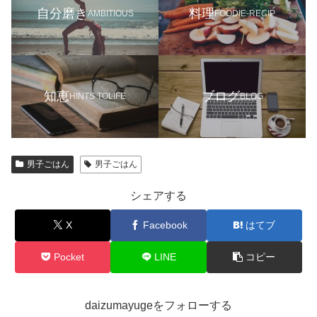
自分磨き
料理
AMBITIOUS
FOODIE-RECIP
知恵
ブログ
HINTS TOLIFE
BLOG
男子ごはん
男子ごはん
シェアする
X
Facebook
はてブ
Pocket
LINE
コピー
daizumayugeをフォローする