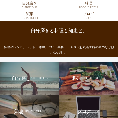
自分磨き
料理
AMBITIOUS
FOODIE-RECIP
知恵
ブログ
HINTS TOLIFE
BLOG
自分磨きと料理と知恵と。
料理のレシピ、ペット、雑学、占い、美容……４０代お気楽主婦の頭のなかは
こんな感じ。
自分磨き
料理
AMBITIOUS
FOODIE-RECIP
知恵
ブログ
HINTS TOLIFE
BLOG