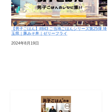
【男子ごはん】#843 ご当地ごはんシリーズ第25弾 埼
玉県｜豚みそ丼｜ゼリーフライ
日付
2024年8月19日