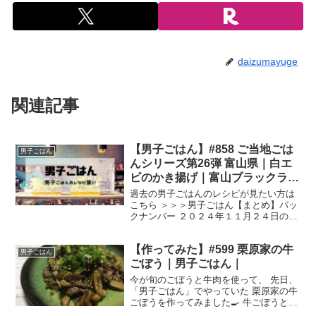
daizumayuge
関連記事
【男子ごはん】#858 ご当地ごは
男子ごはん
んシリーズ第26弾 富山県｜白エ
ビのかき揚げ｜富山ブラックラー
メン
過去の男子ごはんのレシピが見たい方は
こちら ＞＞＞男子ごはん【まとめ】バッ
クナンバー ２０２４年１１月２４日の男
子ごはんは、 白エビのかき揚げ 富山ブラ
ックラーメン 白エビのかき揚げ （出
【作ってみた】#599 栗原家の牛
典：） 材料 白エビ（１００g）、天ぷら
男子ごはん
粉（大さじ２...
ごぼう｜男子ごはん｜
今が旬のごぼうと牛肉を使って、 先日、
「男子ごはん」でやっていた 栗原家の牛
ごぼうを作ってみました🍳 牛ごぼうと
は、牛肉とごぼうを甘辛く煮たもので、