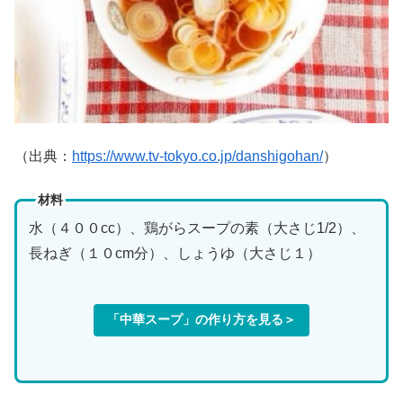
（出典：
https://www.tv-tokyo.co.jp/danshigohan/
）
材料
水（４００cc）、鶏がらスープの素（大さじ1/2）、
長ねぎ（１０cm分）、しょうゆ（大さじ１）
「中華スープ」の作り方を見る＞