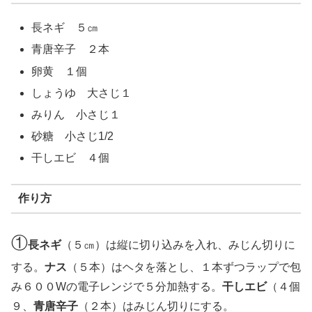
長ネギ ５㎝
青唐辛子 ２本
卵黄 １個
しょうゆ 大さじ１
みりん 小さじ１
砂糖 小さじ1/2
干しエビ ４個
作り方
①
長ネギ
（５㎝）は縦に切り込みを入れ、みじん切りに
する。
ナス
（５本）はヘタを落とし、１本ずつラップで包
み６００Wの電子レンジで５分加熱する。
干しエビ
（４個
９、
青唐辛子
（２本）はみじん切りにする。