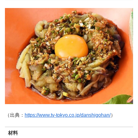
（出典：
https://www.tv-tokyo.co.jp/danshigohan/
）
材料