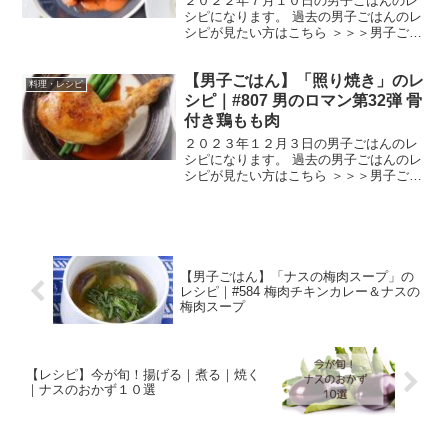
２０２２年７月１０日の男子ごはんのレ
シピになります。 過去の男子ごはんのレ
シピが見たい方はこちら ＞＞＞男子ごは
ん【まとめ】バックナンバー 生トマトの
トマトソースがけ （出典：） 材料 フル
【男子ごはん】「照り焼き」のレ
ーツトマト ４個玉ねぎ １５gにんにく
料理・レシピ
1/6片ア...
シピ｜#807 男のロマン第32弾 骨
付き鶏もも肉
２０２３年１２月３日の男子ごはんのレ
シピになります。 過去の男子ごはんのレ
シピが見たい方はこちら ＞＞＞男子ごは
ん【まとめ】バックナンバー 骨付き鶏も
も肉の照り焼き （出典：） 材料 骨付き
鶏もも肉 ２本（６００g ） 塩 小さじ
1/2 黒...
【男子ごはん】「ナスの梅肉スープ」の
レシピ｜#584 梅肉チキンカレー＆ナスの
梅肉スープ
【レシピ】今が旬！揚げる｜煮る｜焼く
｜ナスのおかず１０選