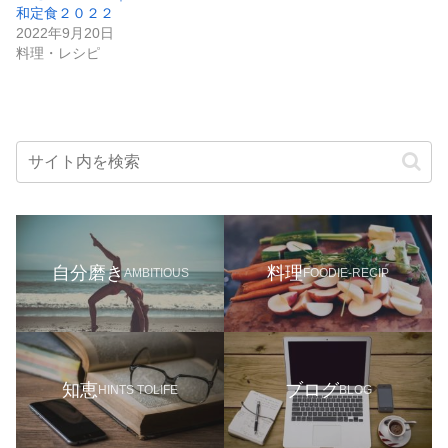
和定食２０２２
2022年9月20日
料理・レシピ
自分磨き
料理
AMBITIOUS
FOODIE-RECIP
知恵
ブログ
HINTS TOLIFE
BLOG