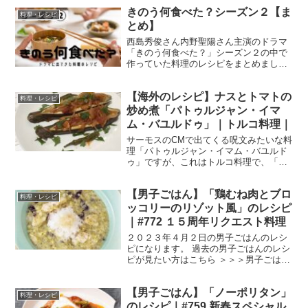
きのう何食べた？シーズン２【ま
料理・レシピ
とめ】
西島秀俊さん内野聖陽さん主演のドラマ
「きのう何食べた？」シーズン２の中で
作っていた料理のレシピをまとめまし
た。 皆さんも作ってみてください！ きの
う何食べた【シーズン２】のレシピのま
【海外のレシピ】ナスとトマトの
とめ ※分量は番組を見た私の目分量です
料理・レシピ
ので、調理の際は、ご...
炒め煮「パトゥルジャン・イマ
ム・バユルドゥ」｜トルコ料理｜
サーモスのCMで出てくる呪文みたいな料
理「パトゥルジャン・イマム・バユルド
ゥ」ですが、これはトルコ料理で、「パ
トゥルジャン」は「なす」、「イマム」
は「お坊さん」、「バユルドゥ」は「気
【男子ごはん】「鶏むね肉とブロ
絶する」という意味です。 お坊さんも気
料理・レシピ
絶するほどの料理って...
ッコリーのリゾット風」のレシピ
｜#772 １５周年リクエスト料理
２０２３年４月２日の男子ごはんのレシ
ピになります。 過去の男子ごはんのレシ
ピが見たい方はこちら ＞＞＞男子ごはん
【まとめ】バックナンバー 鶏むね肉とブ
ロッコリーのリゾット風 （出典：） 材料
【男子ごはん】「ノーポリタン」
鶏むね肉（皮を取り除いたもの） ２３
料理・レシピ
０g ブロッ...
のレシピ｜#759 新春スペシャル