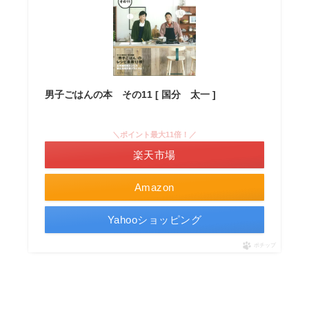
男子ごはんの本 その11 [ 国分 太一 ]
＼ポイント最大11倍！／
楽天市場
Amazon
Yahooショッピング
ポチップ