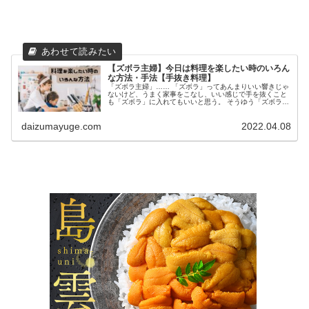
【ズボラ主婦】今日は料理を楽したい時のいろん
な方法・手法【手抜き料理】
「ズボラ主婦」…… 「ズボラ」ってあんまりいい響きじゃ
ないけど、うまく家事をこなし、いい感じで手を抜くこと
も「ズボラ」に入れてもいいと思う。 そうゆう「ズボラ主
婦」である私が、うまく手を抜く料理の仕方、手の抜き方
を教えます！ 今日は買い物に...
daizumayuge.com
2022.04.08