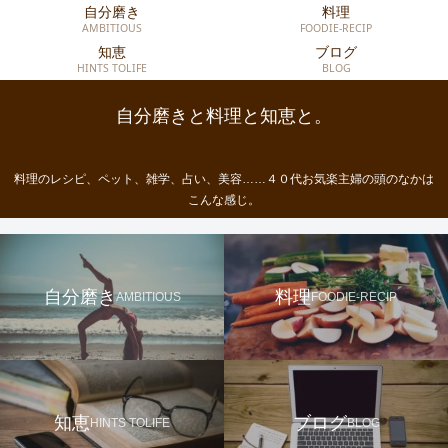
自分磨き
料理
AMBITIOUS
FOODIE-RECIP
知恵
ブログ
HINTS TOLIFE
BLOG
自分磨きと料理と知恵と。
料理のレシピ、ペット、雑学、占い、美容……４０代お気楽主婦の頭のなかは
こんな感じ。
自分磨き
料理
AMBITIOUS
FOODIE-RECIP
知恵
ブログ
HINTS TOLIFE
BLOG