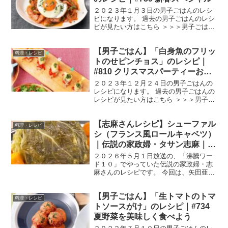
２０２３年１月３日の男子ごはんのレシ
ピになります。 過去の男子ごはんのレシ
ピが見たい方はこちら ＞＞＞男子ごはん
【まとめ】バックナンバー ノーポリタン
岡村隆史さんのレシピです。 （出典：）
【男子ごはん】「白身魚のフリッ
材料 魚肉ソーセージ ２本（１４０g）
料理・レシピ
ピーマン...
トのせピンチョス」のレシピ｜
#810 クリスマスパーティーおつ
まみ
２０２３年１２月２４日の男子ごはんの
レシピになります。 過去の男子ごはんの
レシピが見たい方はこちら ＞＞＞男子ご
はん【まとめ】バックナンバー 白身魚の
フリットのせピンチョス （出典：） 材料
【志麻さんレシピ】シューファル
《タラのフリット》 生タラ ２００g
料理・レシピ
塩 小さじ...
シ（フランス風ロールキャベツ）
｜伝説の家政婦・タサン志麻｜沸
騰ワード10
２０２６年５月１日放送の、「沸騰ワー
ド１０」でやっていた伝説の家政婦・志
麻さんのレシピです。 今回は、矢田亜希
子さん、野呂佳代さん、大西流星さん
（なにわ男子）、翔猿関を迎えて、コス
【男子ごはん】「生トマトのトマ
トコで買った食材で作る「GWパーティ
料理・レシピ
ーフルコース」です。 で...
トソースがけ」のレシピ｜#734
夏野菜を美味しく食べよう