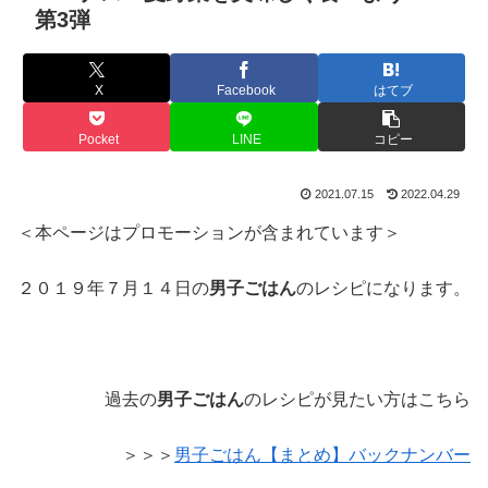
第3弾
X
Facebook
はてブ
Pocket
LINE
コピー
2021.07.15
2022.04.29
＜本ページはプロモーションが含まれています＞
２０１９年７月１４日の
男子ごはん
のレシピになります。
過去の
男子ごはん
のレシピが見たい方はこちら
＞＞＞
男子ごはん【まとめ】バックナンバー