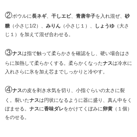
②
ボウルに
長ネギ
、
干しエビ
、
青唐辛子
を入れ混ぜ、
砂
糖
（小さじ1/2）、
みりん
（小さじ１）、
しょうゆ
（大さ
じ１）を加えて混ぜ合わせる。
③
ナス
は指で触って柔らかさを確認をし、硬い場合はさ
らに加熱して柔らかくする。柔らかくなった
ナス
は冷水に
入れさらに氷を加え芯までしっかりと冷やす。
④
ナス
の皮を剥き水気を切り、小指ぐらいの太さに裂
く。裂いた
ナス
は円状になるように器に盛り、真ん中をく
ぼませる。
ナス
に
香味ダレ
をかけてくぼみに
卵黄
（１個）
をのせる。