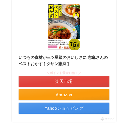
いつもの食材が三ツ星級のおいしさに 志麻さんの
ベストおかず [ タサン志麻 ]
＼ポイント最大11倍！／
楽天市場
Amazon
Yahooショッピング
ポチップ