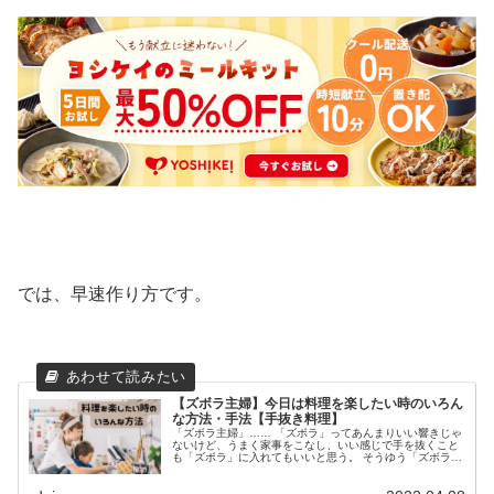
では、早速作り方です。
【ズボラ主婦】今日は料理を楽したい時のいろん
な方法・手法【手抜き料理】
「ズボラ主婦」…… 「ズボラ」ってあんまりいい響きじゃ
ないけど、うまく家事をこなし、いい感じで手を抜くこと
も「ズボラ」に入れてもいいと思う。 そうゆう「ズボラ主
婦」である私が、うまく手を抜く料理の仕方、手の抜き方
を教えます！ 今日は買い物に...