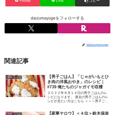
Pocket
LINE
コピー
daizumayugeをフォローする
daizumayuge
関連記事
【男子ごはん】「じゃがいもとひ
料理・レシピ
き肉の洋風おやき」のレシピ｜
#739 俺たちのジャガイモ収穫
２０２２年８月１４日の男子ごはんのレ
シピになります。 過去の男子ごはんのレ
シピが見たい方はこちら ＞＞＞男子ごは
ん【まとめ】バックナンバー じゃがいも
とひき肉の洋風おやき （出典：） 材料
【家事ヤロウ】＜４位＞鈴木保奈
じゃがいも（メークイン） 大１個（３０
料理・レシピ