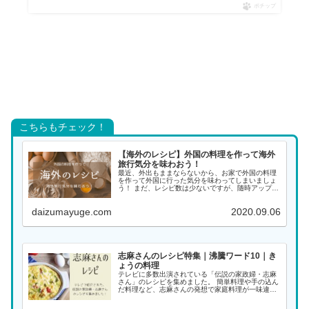
ポチップ
こちらもチェック！
【海外のレシピ】外国の料理を作って海外
旅行気分を味わおう！
最近、外出もままならないから、お家で外国の料理
を作って外国に行った気分を味わってしまいましょ
う！ まだ、レシピ数は少ないですが、随時アップし
ていく予定ですので、また覗きに来てください。 ア
ジアの料理 インド料理 インドネシア料理 韓国料理
daizumayuge.com
2020.09.06
...
志麻さんのレシピ特集｜沸騰ワード10｜き
ょうの料理
テレビに多数出演されている「伝説の家政婦・志麻
さん」のレシピを集めました。 簡単料理や手の込ん
だ料理など、志麻さんの発想で家庭料理が一味違っ
た料理になります。大好きな志麻さんの料理をぜひ
作ってみてください！ 料理名がわかる場合は、こち