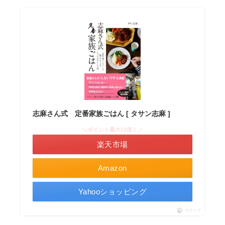
志麻さん式 定番家族ごはん [ タサン志麻 ]
＼ポイント最大11倍！／
楽天市場
Amazon
Yahooショッピング
ポチップ