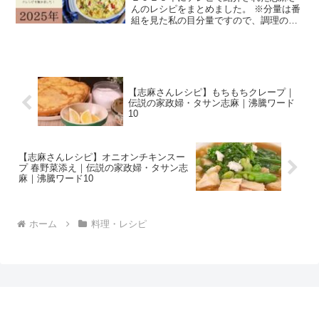
んのレシピをまとめました。 ※分量は番
組を見た私の目分量ですので、調理の際
は、ご自分の味付けに調整していただく
ようお願いします。 沸騰ワードで紹介さ
れた志麻さんのレシピ クリスマス大料理
祭 ２０２5年１２...
【志麻さんレシピ】もちもちクレープ｜
伝説の家政婦・タサン志麻｜沸騰ワード
10
【志麻さんレシピ】オニオンチキンスー
プ 春野菜添え｜伝説の家政婦・タサン志
麻｜沸騰ワード10
ホーム
料理・レシピ