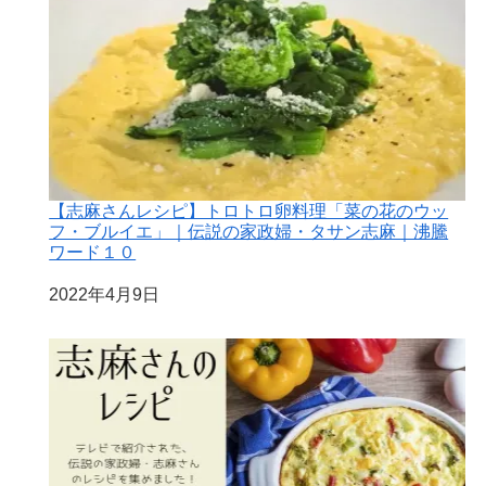
【志麻さんレシピ】トロトロ卵料理「菜の花のウッ
フ・ブルイエ」｜伝説の家政婦・タサン志麻｜沸騰
ワード１０
日付
2022年4月9日