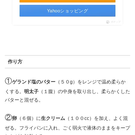
Yahooショッピング
ポチップ
作り方
①
ゲランド塩のバター
（５０g）をレンジで温め柔らか
くする。
明太子
（１腹）の中身を取り出し、柔らかくした
バターと混ぜる。
②
卵
（６個）に
生クリーム
（１００cc）を加え、よく混
ぜる。フライパンに入れ、ごく弱火で液体のままをキープ