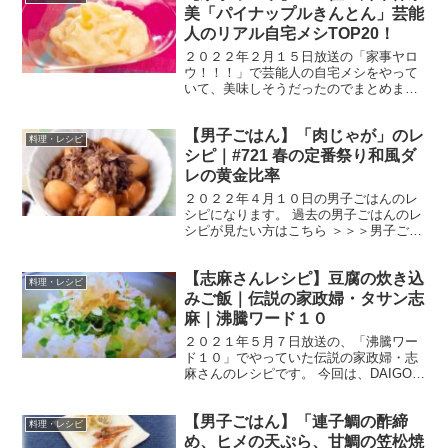
０g）豚ひき...
美「パイナップルきんとん」芸能
人のリアル自宅メシTOP20！
２０２２年２月１５日放送の「家事ヤロ
ウ！！！」で芸能人の自宅メシをやって
いて、美味しそうだったのでまとめまし
た。 鈴木保奈美さんの パイナップルきん
とん です。 和風の栗きんとんとは違い洋
【男子ごはん】「肉じゃが」のレ
風の味になるようですよ！ では、早速作
料理・レシピ
り方です！ パ...
シピ｜#721 春の定番祭り和風ダ
レの黄金比率
２０２２年４月１０日の男子ごはんのレ
シピになります。 過去の男子ごはんのレ
シピが見たい方はこちら ＞＞＞男子ごは
ん【まとめ】バックナンバー 肉じゃが
（出典：） 材料 牛薄切り肉 ２００gじゃ
【志麻さんレシピ】豆腐の炊き込
がいも（メークイン） 小８個（５００
料理・レシピ
g）玉ねぎ ...
みご飯｜伝説の家政婦・タサン志
麻｜沸騰ワード１０
２０２１年５月７日放送の、「沸騰ワー
ド１０」でやっていた伝説の家政婦・志
麻さんのレシピです。 今回は、DAIGOさ
ん、加藤ローサさん、朝日奈央さんを迎
えて余りがちな食材を使って、「大人か
【男子ごはん】「連子鯛の酢締
ら子供までモリモリ食べられる簡単料
料理・レシピ
理」を、志麻さんが教...
め、ヒメの天ぷら、甘鯛の笠松焼