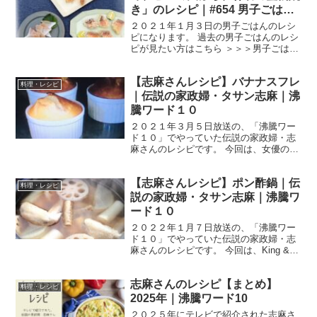
き」のレシピ｜#654 男子ごはん
新春９０分SP
２０２１年１月３日の男子ごはんのレシ
ピになります。 過去の男子ごはんのレシ
ピが見たい方はこちら ＞＞＞男子ごはん
【まとめ】バックナンバー 連子鯛の酢締
め、ヒメの天ぷら、甘鯛の笠松焼き 熱海
【志麻さんレシピ】バナナスフレ
港で獲れた魚で和食三昧！ （出典：） 材
料理・レシピ
料 《連子鯛...
｜伝説の家政婦・タサン志麻｜沸
騰ワード１０
２０２１年３月５日放送の、「沸騰ワー
ド１０」でやっていた伝説の家政婦・志
麻さんのレシピです。 今回は、女優の門
脇麦さんを迎えて、驚きの簡単激旨レシ
ピを教えてくれました。 では、早速作り
【志麻さんレシピ】ポン酢鍋｜伝
方です。 バナナスフレ 材料 バナナ ２
料理・レシピ
本 卵 ２個 ※...
説の家政婦・タサン志麻｜沸騰ワ
ード１０
２０２２年１月７日放送の、「沸騰ワー
ド１０」でやっていた伝説の家政婦・志
麻さんのレシピです。 今回は、King &
Prince の永瀬廉さん、女優の池田エライ
ザさん、俳優の柄本祐さんを招いて、
志麻さんのレシピ【まとめ】
「旬食材を使った料理で白メシ進みまく
料理・レシピ
りSP」を...
2025年｜沸騰ワード10
２０２５年にテレビで紹介された志麻さ