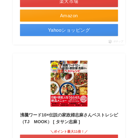
楽天市場
Amazon
Yahooショッピング
ポチップ
沸騰ワード10×伝説の家政婦志麻さんベストレシピ
（TJ MOOK） [ タサン志麻 ]
＼ポイント最大11倍！／