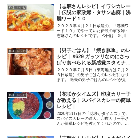
ールドリア （出典：） 材料 ソーセー
【志麻さんレシピ】イワシカレー
ジ ４本 にんじん ５０g ピーマン ２
料理・レシピ
個 温かいご...
｜伝説の家政婦・タサン志麻｜沸
騰ワード１０
２０２３年４月２１日放送の、「沸騰ワ
ード１０」でやっていた伝説の家政婦・
志麻さんのレシピです。 今回は、出川哲
朗さん、宮川大輔さん、朝日奈央さんを
迎え、「青空レストラン」とコラボした
【男子ごはん】「焼き豚重」のレ
「旬の春食材で満腹SP」です！ では、
料理・レシピ
早速作り方です。 イ...
シピ｜ #629 ガッツリなのにさっ
ぱり食べられる新感覚スタミナ定
食
２０２０年７月５日（東海地方は７月２
３日放送）の男子ごはんのレシピになり
ます。 過去の男子ごはんのレシピが見た
い方はこちら ＞＞＞男子ごはん【まと
め】バックナンバー 焼き豚重 （出典：）
【花咲かタイムズ】印度カリー子
材料 《焼き豚重》 豚肩ロース肉（かたま
料理・レシピ
り） ３５０...
が教える｜スパイスカレーの簡単
レシピ｜
2020年3月7日の「花咲かタイムズ」で、
スパイスカレーの達人、印度カリー子さ
んが簡単レシピを教えてくれたので、忘
れないように書き留めておきたいと思い
ます。 ちなみに、「花咲かタイムズ」は