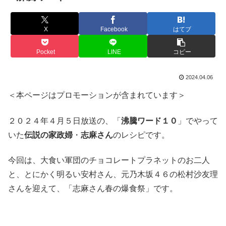
X
Facebook
はてブ
Pocket
LINE
コピー
2024.04.06
＜本ページはプロモーションが含まれています＞
２０２４年４月５日放送の、「
沸騰ワード１０
」でやって
いた
伝説の家政婦
・
志麻さん
のレシピです。
今回は、大食い軍団のチョコレートプラネットのお二人
と、とにかく明るい安村さん、元乃木坂４６の松村沙友理
さんを迎えて、「志麻さん春の爆食祭」です。