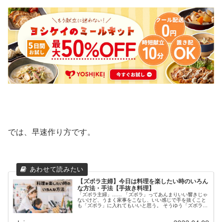
では、早速作り方です。
【ズボラ主婦】今日は料理を楽したい時のいろん
な方法・手法【手抜き料理】
「ズボラ主婦」…… 「ズボラ」ってあんまりいい響きじゃ
ないけど、うまく家事をこなし、いい感じで手を抜くこと
も「ズボラ」に入れてもいいと思う。 そうゆう「ズボラ主
婦」である私が、うまく手を抜く料理の仕方、手の抜き方
を教えます！ 今日は買い物に...