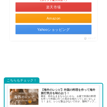
＼ポイント最大11倍！／
楽天市場
Amazon
Yahooショッピング
ポチップ
こちらもチェック！
【海外のレシピ】外国の料理を作って海外
旅行気分を味わおう！
最近、外出もままならないから、お家で外国の料理
を作って外国に行った気分を味わってしまいましょ
う！ まだ、レシピ数は少ないですが、随時アップし
ていく予定ですので、また覗きに来てください。 ア
ジアの料理 インド料理 インドネシア料理 韓国料理