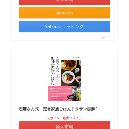
Amazon
Yahooショッピング
ポチップ
志麻さん式 定番家族ごはん [ タサン志麻 ]
＼ポイント最大11倍！／
楽天市場