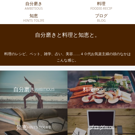
自分磨き
料理
AMBITIOUS
FOODIE-RECIP
知恵
ブログ
HINTS TOLIFE
BLOG
自分磨きと料理と知恵と。
料理のレシピ、ペット、雑学、占い、美容……４０代お気楽主婦の頭のなかは
こんな感じ。
自分磨き
料理
AMBITIOUS
FOODIE-RECIP
知恵
ブログ
HINTS TOLIFE
BLOG