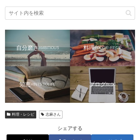
自分磨き
料理
AMBITIOUS
FOODIE-RECIP
知恵
ブログ
HINTS TOLIFE
BLOG
料理・レシピ
志麻さん
シェアする