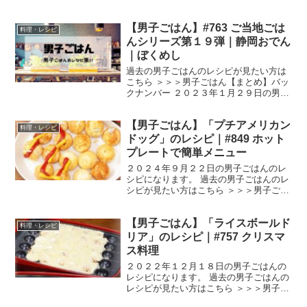
ます。 そこで、主なスパイスの香り、使
い方などをまとめてみました。 インド料
【男子ごはん】#763 ご当地ごは
理で使うスパイス インド料理はスパイス
料理・レシピ
でできていると言っ...
んシリーズ第１９弾｜静岡おでん
｜ぼくめし
過去の男子ごはんのレシピが見たい方は
こちら ＞＞＞男子ごはん【まとめ】バッ
クナンバー ２０２３年１月２９日の男子
ごはんは、 静岡おでん ぼくめし 静岡お
でん （出典：） 材料 大根（５００g）、
【男子ごはん】「プチアメリカン
ゆで卵（４個）、牛すじ（４本）、ちく
料理・レシピ
わ（小５本...
ドッグ」のレシピ｜#849 ホット
プレートで簡単メニュー
２０２４年９月２２日の男子ごはんのレ
シピになります。 過去の男子ごはんのレ
シピが見たい方はこちら ＞＞＞男子ごは
ん【まとめ】バックナンバー プチアメリ
カンドッグ （出典：） 材料 ホットケー
【男子ごはん】「ライスボールド
キミックス ２００g 牛乳 １５０cc
料理・レシピ
卵 １個 ...
リア」のレシピ｜#757 クリスマ
ス料理
２０２２年１２月１８日の男子ごはんの
レシピになります。 過去の男子ごはんの
レシピが見たい方はこちら ＞＞＞男子ご
はん【まとめ】バックナンバー ライスボ