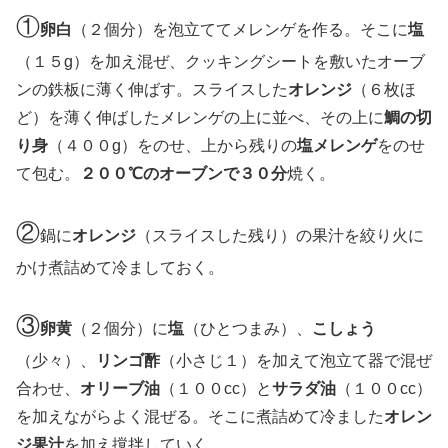
①
卵白
（２個分）を泡立ててメレンゲを作る。そこに
塩
（１５g）を加え混ぜ、クッキングシートを敷いたオーブ
ンの鉄板に薄く伸ばす。スライスした
オレンジ
（６枚ほ
ど）を薄く伸ばしたメレンゲの上に並べ、その上に
鯛の切
り身
（４００g）をのせ、上から残りの
塩メレンゲ
をのせ
て包む。
２００℃のオーブンで３０分
焼く。
②
鍋に
オレンジ
（スライスした残り）の果汁を絞り火に
かけ煮詰めて冷ましておく。
③
卵黄
（２個分）に
塩
（ひとつまみ）、
こしょう
（少々）、
リンゴ酢
（小さじ１）を加えて泡立て器で混ぜ
合わせ、
オリーブ油
（１００cc）と
サラダ油
（１００cc）
を加えながらよく混ぜる。そこに煮詰めて冷ました
オレン
ジ果汁
を加え撹拌していく。