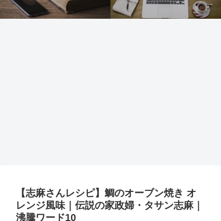
【志麻さんレシピ】鯛のオーブン焼き オ
レンジ風味｜伝説の家政婦・タサン志麻｜
沸騰ワード10