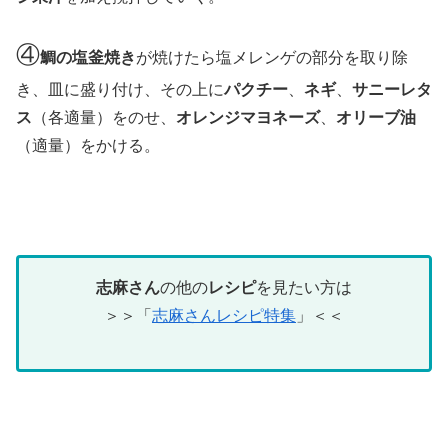
④
鯛の塩釜焼き
が焼けたら塩メレンゲの部分を取り除
き、皿に盛り付け、その上に
パクチー
、
ネギ
、
サニーレタ
ス
（各適量）をのせ、
オレンジマヨネーズ
、
オリーブ油
（適量）をかける。
志麻さん
の他の
レシピ
を見たい方は
＞＞「
志麻さんレシピ特集
」＜＜