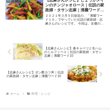
【志麻さんレシピ】しょうがメイ
愛知のCBCテレビで土曜日の朝やってい
料理・レシピ
る、情報番組で...
ンのチンジャオロース｜伝説の家
政婦・タサン志麻｜沸騰ワード１
０
２０２１年３月５日放送の、「沸騰ワー
ド１０」でやっていた伝説の家政婦・志
麻さんのレシピです。 今回は、女優の門
脇麦さんを迎えて、驚きの簡単激旨レシ
ピを教えてくれました。 では、早速作り
方です。 しょうがメインのチンジャオロ
ース 材料 しょう...
【志麻さんレシピ】春キャベツと生ハム
のミルフィーユ｜伝説の家政婦・タサン
志麻｜沸騰ワード10
【志麻さんレシピ】ポン酢カツ丼｜伝説
の家政婦・タサン志麻｜沸騰ワード10
ホーム
料理・レシピ