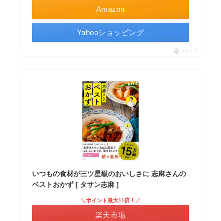
Amazon
Yahooショッピング
ポチップ
いつもの食材が三ツ星級のおいしさに 志麻さんの
ベストおかず [ タサン志麻 ]
＼ポイント最大11倍！／
楽天市場