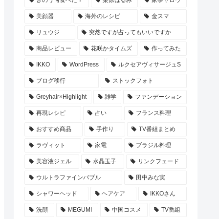
美顔器
海外のレシピ
金スマ
リュウジ
突然ですが占ってもいいですか
商品レビュー
花咲かタイムズ
作ってみた
IKKO
WordPress
ルクセアヴィサージュS
ブログ移行
ストックフォト
Greyhair×Highlight
雑学
ファンデーション
再現レシピ
占い
フランス料理
おすすめ商品
手作り
TV番組まとめ
ラヴィット
家電
ブラジル料理
美容液ジェル
水晶玉子
リンクフェード
ウルトラファインバブル
田中みな実
シャワーヘッド
ヘアケア
IKKOさん
洗顔
MEGUMI
中国コスメ
TV番組