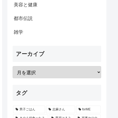
美容と健康
都市伝説
雑学
アーカイブ
タグ
男子ごはん
志麻さん
forME
きのう何食べた？
栗原はるみ
家事ヤロウ