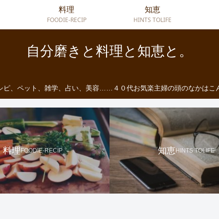
料理
知恵
FOODIE-RECIP
HINTS TOLIFE
自分磨きと料理と知恵と。
シピ、ペット、雑学、占い、美容……４０代お気楽主婦の頭のなかはこ
料理
知恵
FOODIE-RECIP
HINTS TOLIFE