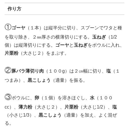
作り方
①
ゴーヤ
（１本）は縦半分に切り、スプーンでワタと種
を取り除き、２㎜厚さの横薄切りにする。
玉ねぎ
（1/2
個）は縦薄切りにする。
ゴーヤ
と
玉ねぎ
をボウルに入れ、
片栗粉
（大さじ２）をまぶす。
②
豚バラ薄切り肉
（１００g）は２㎝幅に切り、
塩
（１
つまみ）、
黒こしょう
（適量）を振る。
③
ボウルに、
卵
（１個）を溶きほぐし、
水
（１００
cc）、
薄力粉
（大さじ２）、
片栗粉
（大さじ1/2）、
塩
（小さじ1/3）、
黒こしょう
（適量）を加え、よく混ぜ
る。