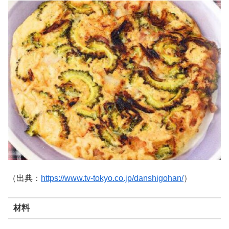
（出典：
https://www.tv-tokyo.co.jp/danshigohan/
）
材料