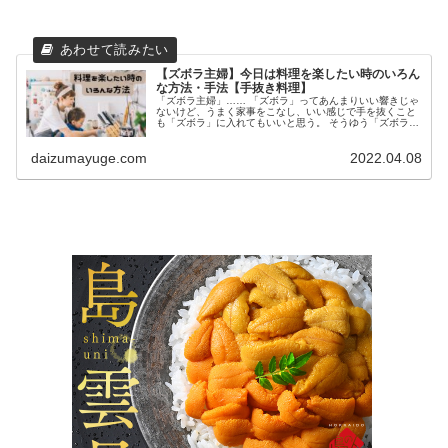
【ズボラ主婦】今日は料理を楽したい時のいろん
な方法・手法【手抜き料理】
「ズボラ主婦」…… 「ズボラ」ってあんまりいい響きじゃ
ないけど、うまく家事をこなし、いい感じで手を抜くこと
も「ズボラ」に入れてもいいと思う。 そうゆう「ズボラ主
婦」である私が、うまく手を抜く料理の仕方、手の抜き方
を教えます！ 今日は買い物に...
daizumayuge.com
2022.04.08