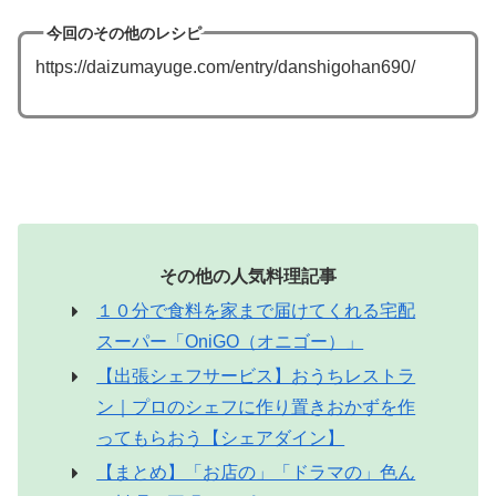
今回のその他のレシピ
https://daizumayuge.com/entry/danshigohan690/
その他の人気料理記事
１０分で食料を家まで届けてくれる宅配
スーパー「OniGO（オニゴー）」
【出張シェフサービス】おうちレストラ
ン｜プロのシェフに作り置きおかずを作
ってもらおう【シェアダイン】
【まとめ】「お店の」「ドラマの」色ん