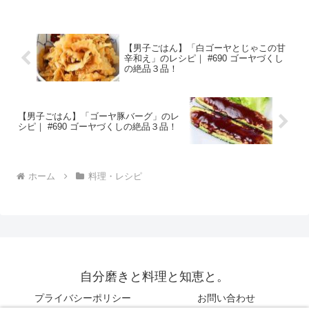
クラのごま酢和え （出典：） 材料 オク
ラ ６本塩 少々すし酢 小さじ２黒すりご
ま 小さじ...
【男子ごはん】「白ゴーヤとじゃこの甘
辛和え」のレシピ｜ #690 ゴーヤづくし
の絶品３品！
【男子ごはん】「ゴーヤ豚バーグ」のレ
シピ｜ #690 ゴーヤづくしの絶品３品！
ホーム
料理・レシピ
自分磨きと料理と知恵と。
プライバシーポリシー
お問い合わせ