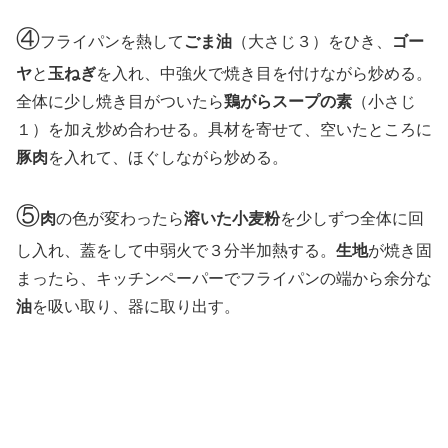
④
フライパンを熱して
ごま油
（大さじ３）をひき、
ゴー
ヤ
と
玉ねぎ
を入れ、中強火で焼き目を付けながら炒める。
全体に少し焼き目がついたら
鶏がらスープの素
（小さじ
１）を加え炒め合わせる。具材を寄せて、空いたところに
豚肉
を入れて、ほぐしながら炒める。
⑤
肉
の色が変わったら
溶いた小麦粉
を少しずつ全体に回
し入れ、蓋をして中弱火で３分半加熱する。
生地
が焼き固
まったら、キッチンペーパーでフライパンの端から余分な
油
を吸い取り、器に取り出す。