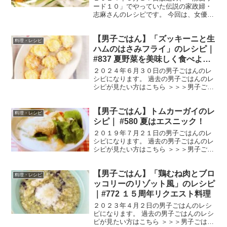
ード１０」でやっていた伝説の家政婦・
志麻さんのレシピです。 今回は、女優の
安達祐実さん、倉科カナさん、渡邊圭祐
さん、野呂佳代さんを迎えて、「旬野菜
【男子ごはん】「ズッキーニと生
をモリモリ！初夏のヘルシースタミナ
料理・レシピ
SP」です。 では、早速...
ハムのはさみフライ」のレシピ｜
#837 夏野菜を美味しく食べよう
第8弾ズッキーニ
２０２４年６月３０日の男子ごはんのレ
シピになります。 過去の男子ごはんのレ
シピが見たい方はこちら ＞＞＞男子ごは
ん【まとめ】バックナンバー ズッキーニ
と生ハムのはさみフライ （出典：） 材料
【男子ごはん】トムカーガイのレ
ズッキーニ １本（１５０g） 生ハム
料理・レシピ
小５枚（３...
シピ｜ #580 夏はエスニック！
２０１９年７月２１日の男子ごはんのレ
シピになります。 過去の男子ごはんのレ
シピが見たい方はこちら ＞＞＞男子ごは
ん【まとめ】バックナンバー トムカーガ
イ トムカーガイは、唐辛子の辛さをココ
【男子ごはん】「鶏むね肉とブロ
ナツミルクでマイルドかつ奥深く仕上げ
料理・レシピ
たスープのこと。...
ッコリーのリゾット風」のレシピ
｜#772 １５周年リクエスト料理
２０２３年４月２日の男子ごはんのレシ
ピになります。 過去の男子ごはんのレシ
ピが見たい方はこちら ＞＞＞男子ごはん