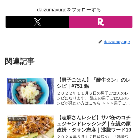
daizumayugeをフォローする
daizumayuge
関連記事
【男子ごはん】「酢牛タン」のレ
料理・レシピ
シピ｜#751 鍋
２０２２年１１月６日の男子ごはんのレ
シピになります。 過去の男子ごはんのレ
シピが見たい方はこちら ＞＞＞男子ごは
ん【まとめ】バックナンバー 酢牛タン
（出典：） 材料 牛タン １５０g塩 小さ
【志麻さんレシピ】サバ缶のコチ
じ1/3黒こしょう 適量酒 適量 《たれ》 長
料理・レシピ
ね...
ュジャンドレッシング｜伝説の家
政婦・タサン志麻｜沸騰ワード10
２０２４年５月１７日放送の、「沸騰ワ