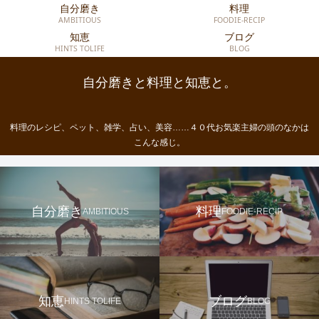
自分磨き
料理
AMBITIOUS
FOODIE-RECIP
知恵
ブログ
HINTS TOLIFE
BLOG
自分磨きと料理と知恵と。
料理のレシピ、ペット、雑学、占い、美容……４０代お気楽主婦の頭のなかは
こんな感じ。
自分磨き
料理
AMBITIOUS
FOODIE-RECIP
知恵
ブログ
HINTS TOLIFE
BLOG