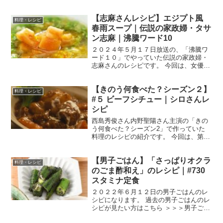
【まとめ】バックナンバー 鶏むね肉とブ
ロッコリーのリゾット風 （出典：） 材料
【志麻さんレシピ】エジプト風
鶏むね肉（皮を取り除いたもの） ２３
料理・レシピ
０g ブロッ...
春雨スープ｜伝説の家政婦・タサ
ン志麻｜沸騰ワード10
２０２４年５月１７日放送の、「沸騰ワ
ード１０」でやっていた伝説の家政婦・
志麻さんのレシピです。 今回は、女優の
安達祐実さん、倉科カナさん、渡邊圭祐
さん、野呂佳代さんを迎えて、「旬野菜
【きのう何食べた？シーズン２】
をモリモリ！初夏のヘルシースタミナ
料理・レシピ
SP」です。 では、早速...
#５ ビーフシチュー｜シロさんレ
シピ
西島秀俊さん内野聖陽さん主演の「きの
う何食べた？シーズン2」で作っていた
料理のレシピの紹介です。 今回は、第５
話で「シロさん」が作っていた、クリス
マスメニューの「ビーフシチュー」で
【男子ごはん】「さっぱりオクラ
す。 ビーフシチュー （出典：きのう何食
料理・レシピ
べた？） 材料 赤...
のごま酢和え」のレシピ｜#730
スタミナ定食
２０２２年６月１２日の男子ごはんのレ
シピになります。 過去の男子ごはんのレ
シピが見たい方はこちら ＞＞＞男子ごは
ん【まとめ】バックナンバー さっぱりオ